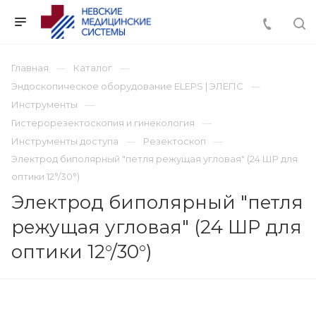
Главная
Каталог
Эндоскопическое оборудование ELEPS | ЭЛЕПС
Инструменты
Гистерорезектоскопия и гинекология
Инструменты доступа
Резектоскоп
Электрод биполярный "петля режущая угловая" (24 ШР для
оптики 12°/30°)
Электрод биполярный "петля
режущая угловая" (24 ШР для
оптики 12°/30°)