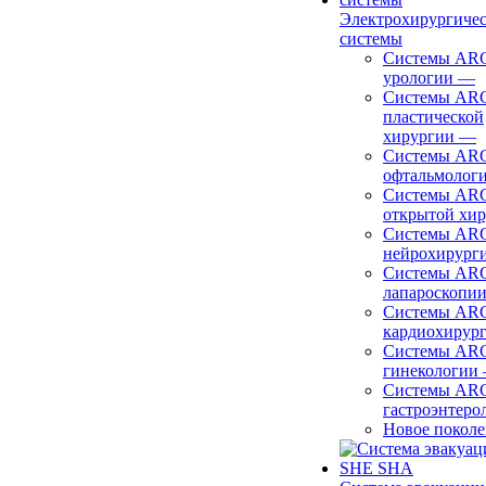
Электрохирургиче
системы
Системы ARC
урологии
—
Системы ARC
пластической
хирургии
—
Системы ARC
офтальмолог
Системы ARC
открытой хи
Системы ARC
нейрохирург
Системы ARC
лапароскопи
Системы ARC
кардиохирур
Системы ARC
гинекологии
Системы ARC
гастроэнтеро
Новое покол