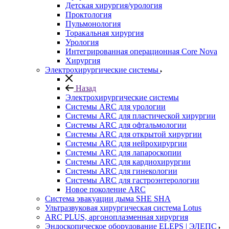
Детская хирургия/урология
Проктология
Пульмонология
Торакальная хирургия
Урология
Интегрированная операционная Core Nova
Хирургия
Электрохирургические системы
Назад
Электрохирургические системы
Системы ARC для урологии
Системы ARC для пластической хирургии
Системы ARC для офтальмологии
Системы ARC для открытой хирургии
Системы ARC для нейрохирургии
Системы ARC для лапароскопии
Системы ARC для кардиохирургии
Системы ARC для гинекологии
Системы ARC для гастроэнтерологии
Новое поколение ARC
Система эвакуации дыма SHE SHA
Ультразвуковая хирургическая система Lotus
ARC PLUS, аргоноплазменная хирургия
Эндоскопическое оборудование ELEPS | ЭЛЕПС