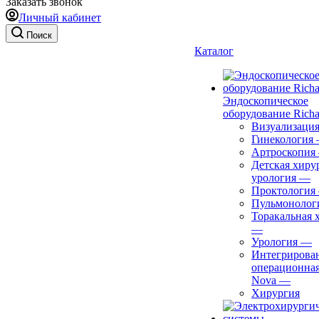
Заказать звонок
Личный кабинет
Поиск
Каталог
Эндоскопическое
оборудование Richa
Визуализаци
Гинекология
Артроскопия
Детская хиру
урология
—
Проктология
Пульмонолог
Торакальная 
—
Урология
—
Интегрирова
операционная
Nova
—
Хирургия