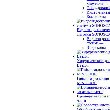
хирургии
—
Оборудовани
Инструменты
Комплекты
Видеоэндоскопиче
системы SONOSC
Видеоэндоск
стойки
—
Эндоскопы
Хирургические ди
Beacon
Гибкая эндоскопия
MINDSION
Принадлежности и
части
Обработка инструм