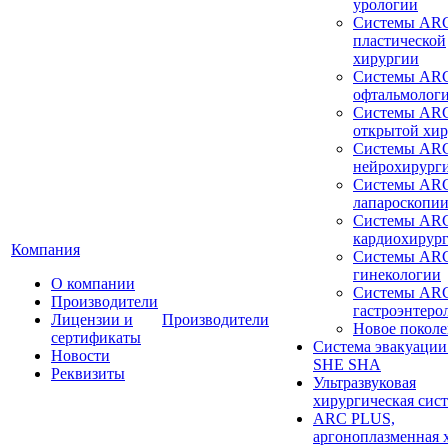
урологии
Системы ARC
пластической
хирургии
Системы ARC
офтальмолог
Системы ARC
открытой хи
Системы ARC
нейрохирург
Системы ARC
лапароскопи
Системы ARC
кардиохирур
Компания
Системы ARC
гинекологии
О компании
Системы ARC
Производители
гастроэнтеро
Лицензии и
Производители
Новое покол
сертификаты
Система эвакуации
Новости
SHE SHA
Реквизиты
Ультразвуковая
хирургическая сист
ARC PLUS,
аргоноплазменная 