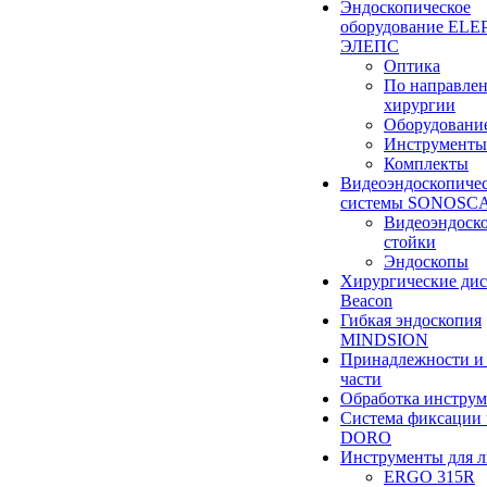
Эндоскопическое
оборудование ELEP
ЭЛЕПС
Оптика
По направле
хирургии
Оборудовани
Инструменты
Комплекты
Видеоэндоскопиче
системы SONOSC
Видеоэндоск
стойки
Эндоскопы
Хирургические ди
Beacon
Гибкая эндоскопия
MINDSION
Принадлежности и
части
Обработка инструм
Система фиксации 
DORO
Инструменты для 
ERGO 315R