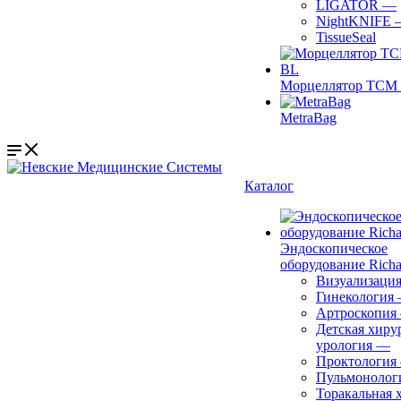
LIGATOR
—
NightKNIFE
TissueSeal
Морцеллятор ТСМ 
MetraBag
Каталог
Эндоскопическое
оборудование Richa
Визуализаци
Гинекология
Артроскопия
Детская хиру
урология
—
Проктология
Пульмонолог
Торакальная 