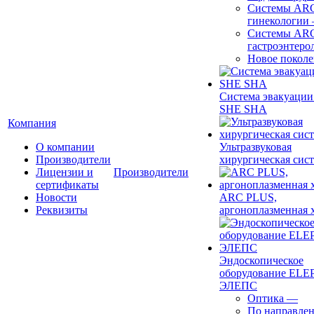
Системы ARC
гинекологии
Системы ARC
гастроэнтеро
Новое покол
Система эвакуации
SHE SHA
Компания
О компании
Ультразвуковая
Производители
хирургическая сист
Лицензии и
Производители
сертификаты
Новости
ARC PLUS,
Реквизиты
аргоноплазменная 
Эндоскопическое
оборудование ELEP
ЭЛЕПС
Оптика
—
По направле