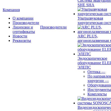
Система эвакуации
SHE SHA
Компания
О компании
Ультразвуковая
Производители
хирургическая сист
Лицензии и
Производители
сертификаты
Новости
ARC PLUS,
Реквизиты
аргоноплазменная 
Эндоскопическое
оборудование ELEP
ЭЛЕПС
Оптика
—
По направле
хирургии
—
Оборудовани
Инструменты
Комплекты
Видеоэндоскопиче