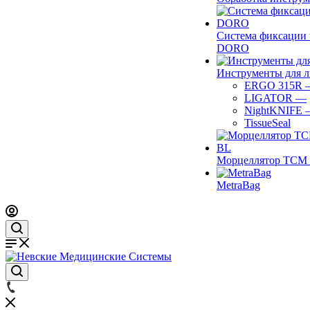
Система фиксации 
DORO
Инструменты для 
ERGO 315R
LIGATOR
—
NightKNIFE
TissueSeal
Морцеллятор ТСМ 
MetraBag