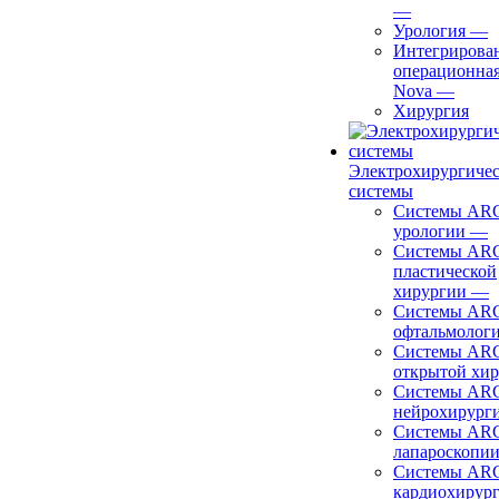
—
Урология
—
Интегрирова
операционная
Nova
—
Хирургия
Электрохирургиче
системы
Системы ARC
урологии
—
Системы ARC
пластической
хирургии
—
Системы ARC
офтальмолог
Системы ARC
открытой хи
Системы ARC
нейрохирург
Системы ARC
лапароскопи
Системы ARC
кардиохирур