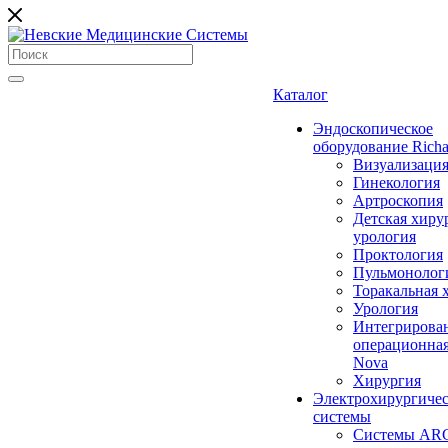
Каталог
Эндоскопическое
оборудование Richa
Визуализаци
Гинекология
Артроскопия
Детская хиру
урология
Проктология
Пульмонолог
Торакальная 
Урология
Интегрирова
операционная
Nova
Хирургия
Электрохирургиче
системы
Системы ARC