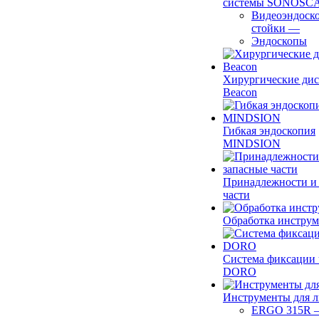
системы SONOSC
Видеоэндоск
стойки
—
Эндоскопы
Хирургические ди
Beacon
Гибкая эндоскопия
MINDSION
Принадлежности и
части
Обработка инструм
Система фиксации 
DORO
Инструменты для 
ERGO 315R