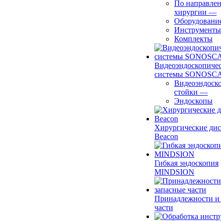
По направле
хирургии
—
Оборудовани
Инструменты
Комплекты
Видеоэндоскопиче
системы SONOSC
Видеоэндоск
стойки
—
Эндоскопы
Хирургические ди
Beacon
Гибкая эндоскопия
MINDSION
Принадлежности и
части