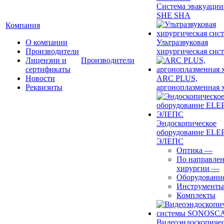
Система эвакуации
SHE SHA
Компания
О компании
Ультразвуковая
Производители
хирургическая сист
Лицензии и
Производители
сертификаты
Новости
ARC PLUS,
Реквизиты
аргоноплазменная 
Эндоскопическое
оборудование ELEP
ЭЛЕПС
Оптика
—
По направле
хирургии
—
Оборудовани
Инструменты
Комплекты
Видеоэндоскопиче