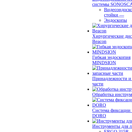
системы SONOSC
Видеоэндоск
стойки
—
Эндоскопы
Хирургические ди
Beacon
Гибкая эндоскопия
MINDSION
Принадлежности и
части
Обработка инструм
Система фиксации 
DORO
Инструменты для 
ERGO 315R