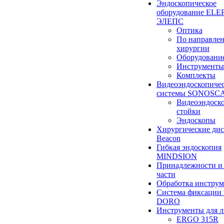
Эндоскопическое
оборудование ELEP
ЭЛЕПС
Оптика
По направле
хирургии
Оборудовани
Инструменты
Комплекты
Видеоэндоскопиче
системы SONOSC
Видеоэндоск
стойки
Эндоскопы
Хирургические ди
Beacon
Гибкая эндоскопия
MINDSION
Принадлежности и
части
Обработка инструм
Система фиксации 
DORO
Инструменты для 
ERGO 315R