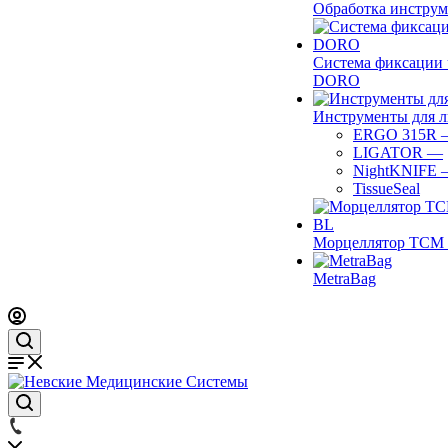
Обработка инструм
Система фиксации 
DORO
Инструменты для 
ERGO 315R
LIGATOR
—
NightKNIFE
TissueSeal
Морцеллятор ТСМ 
MetraBag