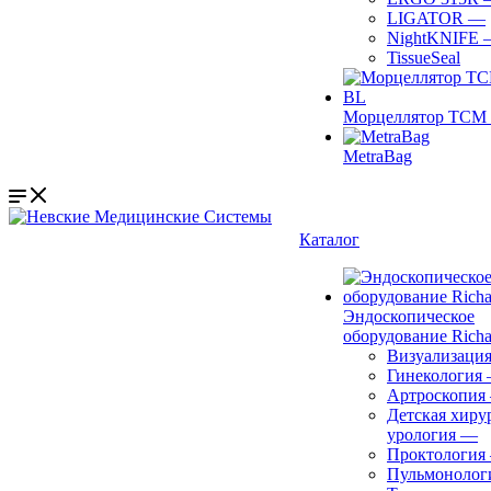
LIGATOR
—
NightKNIFE
TissueSeal
Морцеллятор ТСМ 
MetraBag
Каталог
Эндоскопическое
оборудование Richa
Визуализаци
Гинекология
Артроскопия
Детская хиру
урология
—
Проктология
Пульмонолог