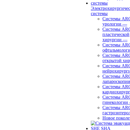
Электрохирургиче
системы
Системы ARC
урологии
—
Системы ARC
пластической
хирургии
—
Системы ARC
офтальмолог
Системы ARC
открытой хи
Системы ARC
нейрохирург
Системы ARC
лапароскопи
Системы ARC
кардиохирур
Системы ARC
гинекологии
Системы ARC
гастроэнтеро
Новое покол