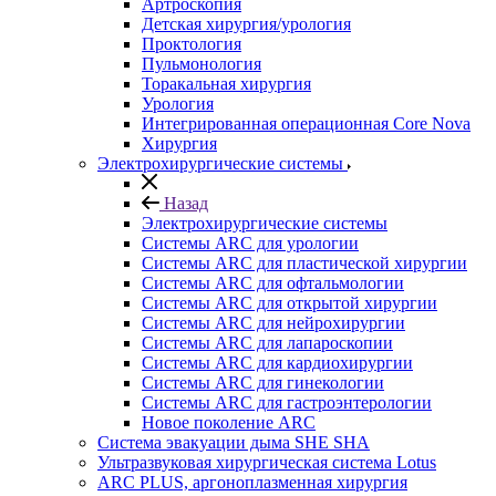
Артроскопия
Детская хирургия/урология
Проктология
Пульмонология
Торакальная хирургия
Урология
Интегрированная операционная Core Nova
Хирургия
Электрохирургические системы
Назад
Электрохирургические системы
Системы ARC для урологии
Системы ARC для пластической хирургии
Системы ARC для офтальмологии
Системы ARC для открытой хирургии
Системы ARC для нейрохирургии
Системы ARC для лапароскопии
Системы ARC для кардиохирургии
Системы ARC для гинекологии
Системы ARC для гастроэнтерологии
Новое поколение ARC
Система эвакуации дыма SHE SHA
Ультразвуковая хирургическая система Lotus
ARC PLUS, аргоноплазменная хирургия