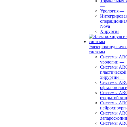
Торакальная 
—
Урология
—
Интегрирова
операционная
Nova
—
Хирургия
Электрохирургиче
системы
Системы ARC
урологии
—
Системы ARC
пластической
хирургии
—
Системы ARC
офтальмолог
Системы ARC
открытой хи
Системы ARC
нейрохирург
Системы ARC
лапароскопи
Системы ARC