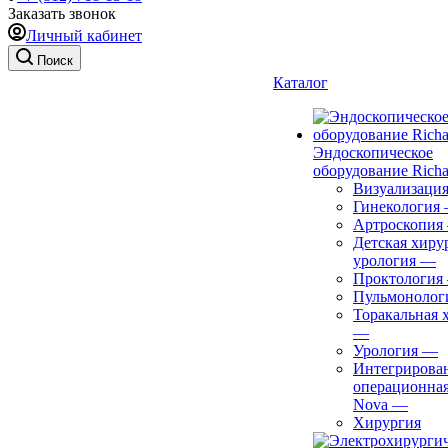
Заказать звонок
Личный кабинет
Поиск
Каталог
Эндоскопическое
оборудование Richa
Визуализаци
Гинекология
Артроскопия
Детская хиру
урология
—
Проктология
Пульмонолог
Торакальная 
—
Урология
—
Интегрирова
операционная
Nova
—
Хирургия