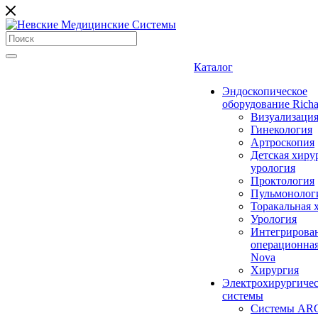
Каталог
Эндоскопическое
оборудование Richa
Визуализаци
Гинекология
Артроскопия
Детская хиру
урология
Проктология
Пульмонолог
Торакальная 
Урология
Интегрирова
операционная
Nova
Хирургия
Электрохирургиче
системы
Системы ARC