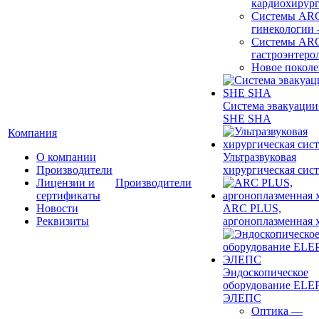
кардиохирур
Системы ARC
гинекологии
Системы ARC
гастроэнтеро
Новое покол
Система эвакуации
SHE SHA
Компания
О компании
Ультразвуковая
Производители
хирургическая сист
Лицензии и
Производители
сертификаты
Новости
ARC PLUS,
Реквизиты
аргоноплазменная 
Эндоскопическое
оборудование ELEP
ЭЛЕПС
Оптика
—