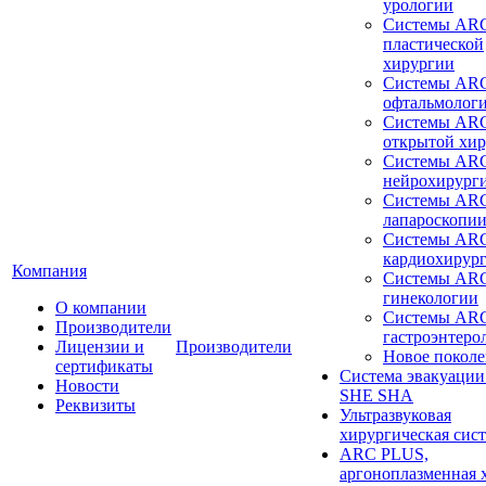
урологии
Системы ARC
пластической
хирургии
Системы ARC
офтальмолог
Системы ARC
открытой хи
Системы ARC
нейрохирург
Системы ARC
лапароскопи
Системы ARC
кардиохирур
Компания
Системы ARC
гинекологии
О компании
Системы ARC
Производители
гастроэнтеро
Лицензии и
Производители
Новое покол
сертификаты
Система эвакуации
Новости
SHE SHA
Реквизиты
Ультразвуковая
хирургическая сист
ARC PLUS,
аргоноплазменная 