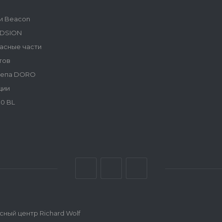
и Beacon
NDSION
асные части
тов
репа DORO
ции
0 BL
ный центр Richard Wolf