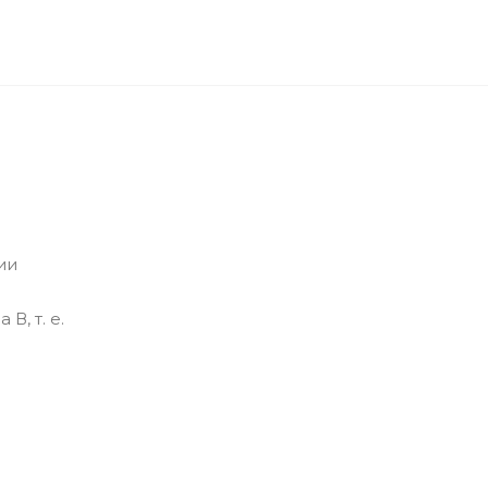
ии
, т. е.