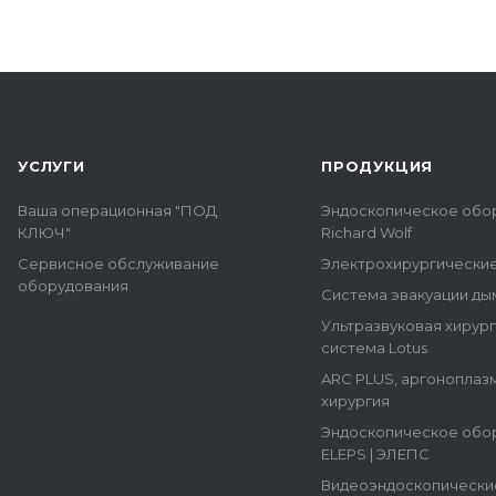
УСЛУГИ
ПРОДУКЦИЯ
Ваша операционная "ПОД
Эндоскопическое обо
КЛЮЧ"
Richard Wolf
Сервисное обслуживание
Электрохирургически
оборудования
Система эвакуации ды
Ультразвуковая хирур
система Lotus
ARC PLUS, аргоноплаз
хирургия
Эндоскопическое обо
ELEPS | ЭЛЕПС
Видеоэндоскопически