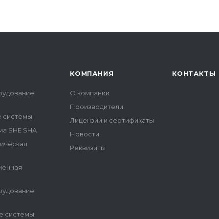
КОМПАНИЯ
КОНТАКТЫ
рудование
О компании
Производители
е системы
Лицензии и сертификаты
ма SHE SHA
Новости
гическая
Реквизиты
менная
рудование
е системы