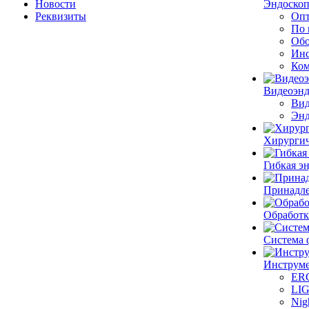
Новости
Эндоскоп
Реквизиты
Опт
По 
Обо
Инс
Ком
Видеоэн
Вид
Энд
Хирургич
Гибкая 
Принадле
Обработк
Система 
Инструме
ER
LI
Nig