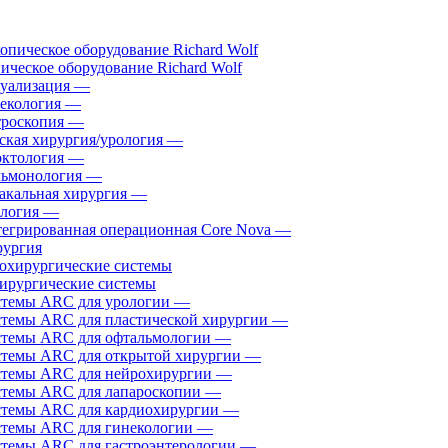
ическое оборудование Richard Wolf
уализация
—
екология
—
роскопия
—
ская хирургия/урология
—
ктология
—
ьмонология
—
акальная хирургия
—
логия
—
егрированная операционная Core Nova
—
ургия
ирургические системы
темы ARC для урологии
—
темы ARC для пластической хирургии
—
темы ARC для офтальмологии
—
темы ARC для открытой хирургии
—
темы ARC для нейрохирургии
—
темы ARC для лапароскопии
—
темы ARC для кардиохирургии
—
темы ARC для гинекологии
—
темы ARC для гастроэнтерологии
—