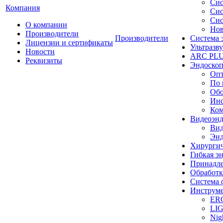
Сис
Компания
Сис
Сис
О компании
Нов
Производители
Производители
Система 
Лицензии и сертификаты
Ультразву
Новости
ARC PLUS
Реквизиты
Эндоскоп
Опт
По 
Обо
Инс
Ком
Видеоэн
Вид
Энд
Хирургич
Гибкая 
Принадле
Обработк
Система 
Инструме
ER
LI
Nig