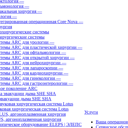
ктология
—
ьмонология
—
акальная хирургия
—
логия
—
егрированная операционная Core Nova
—
ургия
ирургические системы
темы ARC для урологии
—
темы ARC для пластической хирургии
—
темы ARC для офтальмологии
—
темы ARC для открытой хирургии
—
темы ARC для нейрохирургии
—
темы ARC для лапароскопии
—
темы ARC для кардиохирургии
—
темы ARC для гинекологии
—
темы ARC для гастроэнтерологии
—
ое поколение ARC
эвакуации дыма SHE SHA
ковая хирургическая система Lotus
Услуги
, аргоноплазменная хирургия
Ваша операцио
Сервисное обсл