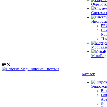
Обработк
Система 
Инструме
ER
LI
Nig
Tis
Морцелл
MetraBag
Каталог
Эндоскоп
Виз
Гин
Арт
Дет