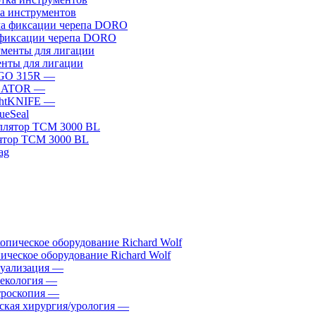
а инструментов
фиксации черепа DORO
нты для лигации
GO 315R
—
GATOR
—
htKNIFE
—
sueSeal
ятор ТСМ 3000 BL
ическое оборудование Richard Wolf
уализация
—
екология
—
роскопия
—
ская хирургия/урология
—