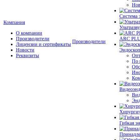
Нов
Система 
Компания
Ультразву
О компании
Производители
ARC PLUS
Производители
Лицензии и сертификаты
Новости
Эндоскоп
Реквизиты
Опт
По 
Обо
Инс
Ком
Видеоэн
Вид
Энд
Хирургич
Гибкая 
Принадле