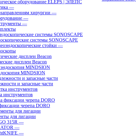
ическое оборудование ELEPS | ЭЛЕПС
ика
—
направлениям хирургии
—
рудование
—
трументы
—
плекты
доскопические системы SONOSCAPE
еоэндоскопические стойки
—
оскопы
еские дисплеи Beacon
эндоскопия MINDSION
жности и запасные части
а инструментов
фиксации черепа DORO
нты для лигации
GO 315R
—
GATOR
—
htKNIFE
—