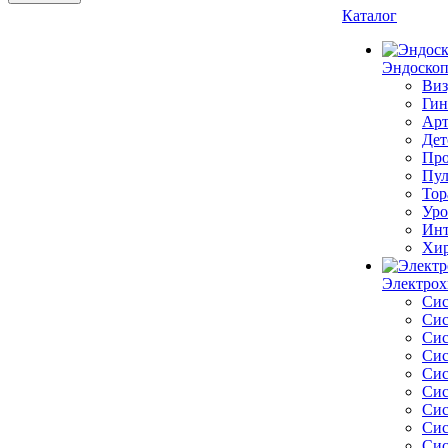
Каталог
Эндоскоп
Виз
Гин
Арт
Дет
Про
Пул
Тор
Уро
Инт
Хир
Электрох
Сис
Сис
Сис
Сис
Сис
Сис
Сис
Сис
Сис