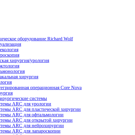
ическое оборудование Richard Wolf
уализация
екология
роскопия
ская хирургия/урология
ктология
ьмонология
акальная хирургия
логия
егрированная операционная Core Nova
ургия
ирургические системы
темы ARC для урологии
темы ARC для пластической хирургии
темы ARC для офтальмологии
темы ARC для открытой хирургии
темы ARC для нейрохирургии
темы ARC для лапароскопии