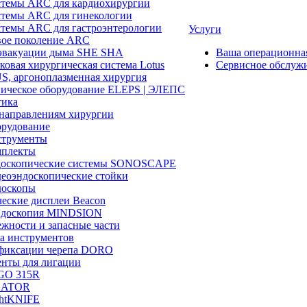
темы ARC для кардиохирургии
темы ARC для гинекологии
темы ARC для гастроэнтерологии
Услуги
ое поколение ARC
эвакуации дыма SHE SHA
Ваша операционн
ковая хирургическая система Lotus
Сервисное обслуж
, аргоноплазменная хирургия
ическое оборудование ELEPS | ЭЛЕПС
ика
направлениям хирургии
рудование
трументы
плекты
доскопические системы SONOSCAPE
еоэндоскопические стойки
оскопы
еские дисплеи Beacon
эндоскопия MINDSION
жности и запасные части
а инструментов
фиксации черепа DORO
нты для лигации
GO 315R
GATOR
htKNIFE