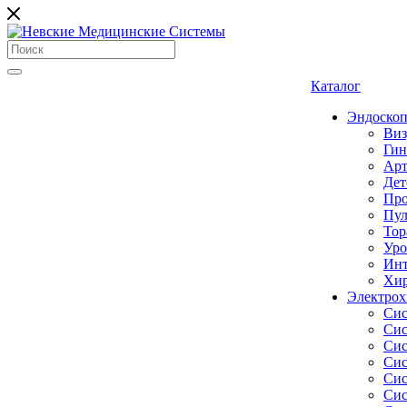
Каталог
Эндоскоп
Виз
Гин
Арт
Дет
Про
Пул
Тор
Уро
Инт
Хир
Электрох
Сис
Сис
Сис
Сис
Сис
Сис