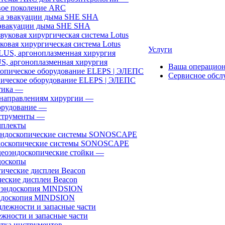
ое поколение ARC
эвакуации дыма SHE SHA
ковая хирургическая система Lotus
Услуги
, аргоноплазменная хирургия
Ваша операцио
Сервисное обсл
ическое оборудование ELEPS | ЭЛЕПС
ика
—
направлениям хирургии
—
рудование
—
трументы
—
плекты
доскопические системы SONOSCAPE
еоэндоскопические стойки
—
оскопы
еские дисплеи Beacon
эндоскопия MINDSION
жности и запасные части