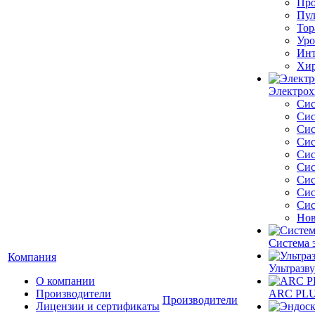
Про
Пул
Тор
Уро
Инт
Хир
Электрох
Сис
Сис
Сис
Сис
Сис
Сис
Сис
Сис
Сис
Нов
Система 
Компания
Ультразву
О компании
Производители
ARC PLUS
Производители
Лицензии и сертификаты