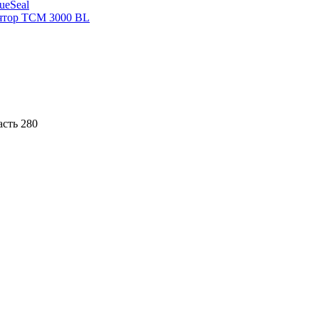
sueSeal
ятор ТСМ 3000 BL
асть 280