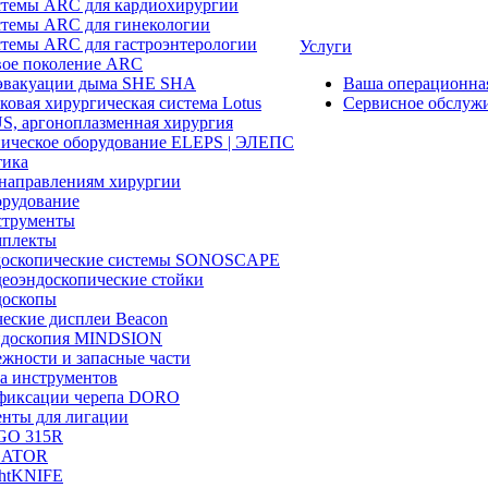
темы ARC для кардиохирургии
темы ARC для гинекологии
темы ARC для гастроэнтерологии
Услуги
ое поколение ARC
эвакуации дыма SHE SHA
Ваша операционн
ковая хирургическая система Lotus
Сервисное обслуж
, аргоноплазменная хирургия
ическое оборудование ELEPS | ЭЛЕПС
ика
направлениям хирургии
рудование
трументы
плекты
доскопические системы SONOSCAPE
еоэндоскопические стойки
оскопы
еские дисплеи Beacon
эндоскопия MINDSION
жности и запасные части
а инструментов
фиксации черепа DORO
нты для лигации
GO 315R
GATOR
htKNIFE