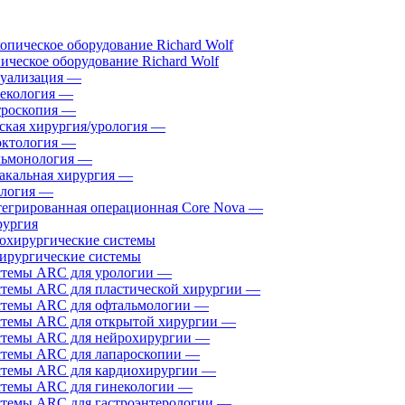
ическое оборудование Richard Wolf
уализация
—
екология
—
роскопия
—
ская хирургия/урология
—
ктология
—
ьмонология
—
акальная хирургия
—
логия
—
егрированная операционная Core Nova
—
ургия
ирургические системы
темы ARC для урологии
—
темы ARC для пластической хирургии
—
темы ARC для офтальмологии
—
темы ARC для открытой хирургии
—
темы ARC для нейрохирургии
—
темы ARC для лапароскопии
—
темы ARC для кардиохирургии
—
темы ARC для гинекологии
—
темы ARC для гастроэнтерологии
—