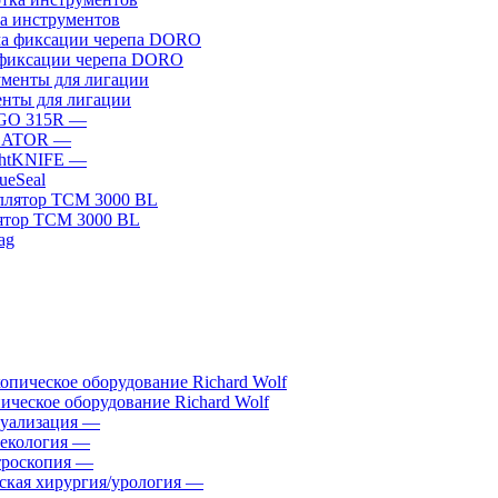
а инструментов
фиксации черепа DORO
нты для лигации
GO 315R
—
GATOR
—
htKNIFE
—
sueSeal
ятор ТСМ 3000 BL
ическое оборудование Richard Wolf
уализация
—
екология
—
роскопия
—
ская хирургия/урология
—