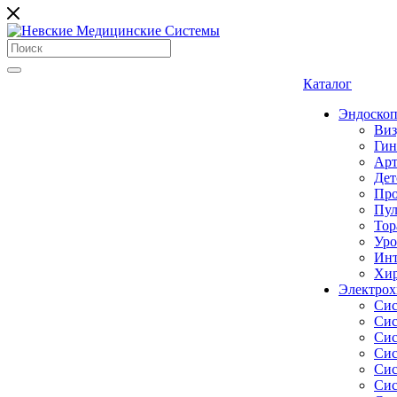
Каталог
Эндоскоп
Виз
Гин
Арт
Дет
Про
Пул
Тор
Уро
Инт
Хир
Электрох
Сис
Сис
Сис
Сис
Сис
Сис