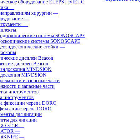
ическое оборудование ELEPS | ЭЛЕПС
ика
—
направлениям хирургии
—
рудование
—
трументы
—
плекты
доскопические системы SONOSCAPE
еоэндоскопические стойки
—
оскопы
еские дисплеи Beacon
эндоскопия MINDSION
жности и запасные части
а инструментов
фиксации черепа DORO
нты для лигации
GO 315R
—
GATOR
—
htKNIFE
—