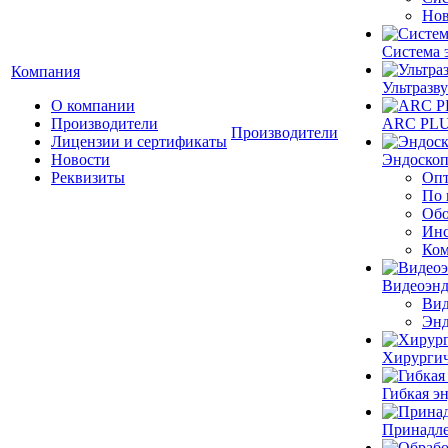
Нов
Система 
Компания
Ультразву
О компании
Производители
ARC PLUS
Производители
Лицензии и сертификаты
Новости
Эндоскоп
Реквизиты
Опт
По 
Обо
Инс
Ком
Видеоэн
Вид
Энд
Хирургич
Гибкая 
Принадле