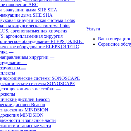
ое поколение ARC
эвакуации дыма SHE SHA
ковая хирургическая система Lotus
Услуги
, аргоноплазменная хирургия
Ваша операцио
Сервисное обсл
ическое оборудование ELEPS | ЭЛЕПС
ика
—
направлениям хирургии
—
рудование
—
трументы
—
плекты
доскопические системы SONOSCAPE
еоэндоскопические стойки
—
оскопы
еские дисплеи Beacon
эндоскопия MINDSION
жности и запасные части