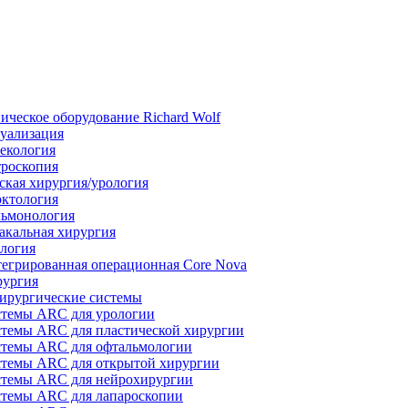
ическое оборудование Richard Wolf
уализация
екология
роскопия
ская хирургия/урология
ктология
ьмонология
акальная хирургия
логия
егрированная операционная Core Nova
ургия
ирургические системы
темы ARC для урологии
темы ARC для пластической хирургии
темы ARC для офтальмологии
темы ARC для открытой хирургии
темы ARC для нейрохирургии
темы ARC для лапароскопии