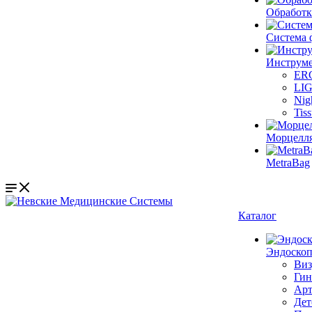
Обработк
Система 
Инструме
ER
LI
Nig
Tis
Морцелл
MetraBag
Каталог
Эндоскоп
Виз
Гин
Арт
Дет