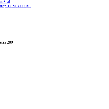
sueSeal
ятор ТСМ 3000 BL
асть 280