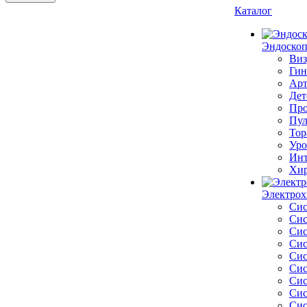
Каталог
Эндоскоп
Виз
Гин
Арт
Дет
Про
Пул
Тор
Уро
Инт
Хир
Электрох
Сис
Сис
Сис
Сис
Сис
Сис
Сис
Сис
Сис