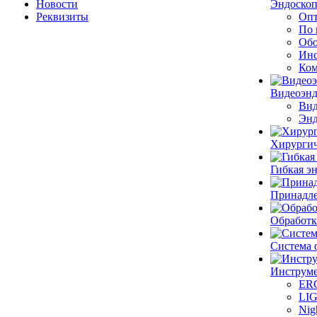
Новости
Эндоскоп
Реквизиты
Опт
По 
Обо
Инс
Ком
Видеоэн
Вид
Энд
Хирургич
Гибкая 
Принадле
Обработк
Система 
Инструме
ER
LI
Nig