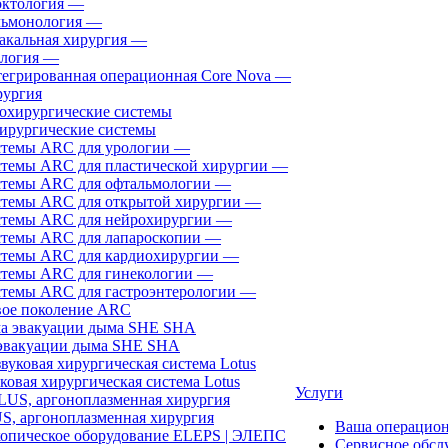
ктология
—
ьмонология
—
акальная хирургия
—
логия
—
егрированная операционная Core Nova
—
ургия
ирургические системы
темы ARC для урологии
—
темы ARC для пластической хирургии
—
темы ARC для офтальмологии
—
темы ARC для открытой хирургии
—
темы ARC для нейрохирургии
—
темы ARC для лапароскопии
—
темы ARC для кардиохирургии
—
темы ARC для гинекологии
—
темы ARC для гастроэнтерологии
—
ое поколение ARC
эвакуации дыма SHE SHA
ковая хирургическая система Lotus
Услуги
, аргоноплазменная хирургия
Ваша операцио
Сервисное обсл