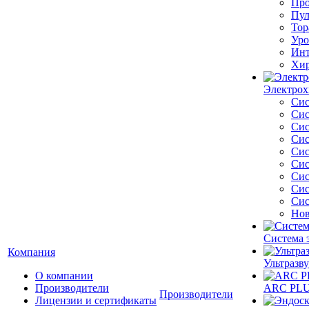
Про
Пул
Тор
Уро
Инт
Хир
Электрох
Сис
Сис
Сис
Сис
Сис
Сис
Сис
Сис
Сис
Нов
Система 
Компания
Ультразву
О компании
Производители
ARC PLUS
Производители
Лицензии и сертификаты