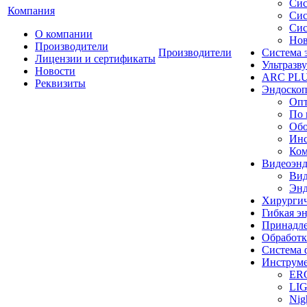
Сис
Компания
Сис
Сис
О компании
Нов
Производители
Производители
Система 
Лицензии и сертификаты
Ультразву
Новости
ARC PLUS
Реквизиты
Эндоскоп
Опт
По 
Обо
Инс
Ком
Видеоэн
Вид
Энд
Хирургич
Гибкая 
Принадле
Обработк
Система 
Инструме
ER
LI
Nig