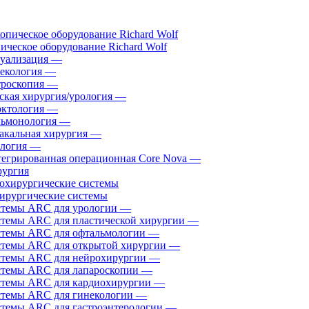
ическое оборудование Richard Wolf
уализация
—
екология
—
роскопия
—
ская хирургия/урология
—
ктология
—
ьмонология
—
акальная хирургия
—
логия
—
егрированная операционная Core Nova
—
ургия
ирургические системы
темы ARC для урологии
—
темы ARC для пластической хирургии
—
темы ARC для офтальмологии
—
темы ARC для открытой хирургии
—
темы ARC для нейрохирургии
—
темы ARC для лапароскопии
—
темы ARC для кардиохирургии
—
темы ARC для гинекологии
—
темы ARC для гастроэнтерологии
—