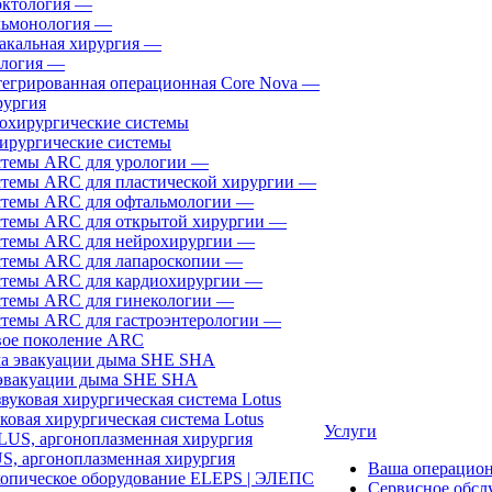
ктология
—
ьмонология
—
акальная хирургия
—
логия
—
егрированная операционная Core Nova
—
ургия
ирургические системы
темы ARC для урологии
—
темы ARC для пластической хирургии
—
темы ARC для офтальмологии
—
темы ARC для открытой хирургии
—
темы ARC для нейрохирургии
—
темы ARC для лапароскопии
—
темы ARC для кардиохирургии
—
темы ARC для гинекологии
—
темы ARC для гастроэнтерологии
—
ое поколение ARC
эвакуации дыма SHE SHA
ковая хирургическая система Lotus
Услуги
, аргоноплазменная хирургия
Ваша операцио
Сервисное обсл