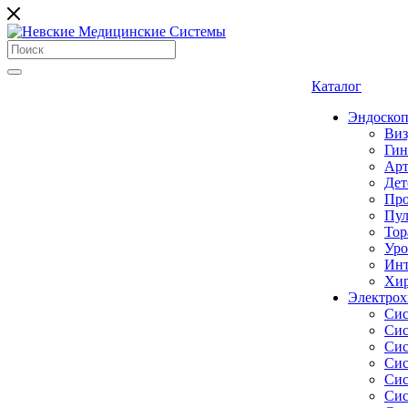
Каталог
Эндоскоп
Виз
Гин
Арт
Дет
Про
Пул
Тор
Уро
Инт
Хир
Электрох
Сис
Сис
Сис
Сис
Сис
Сис