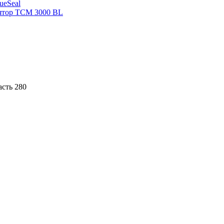
sueSeal
ятор ТСМ 3000 BL
асть 280