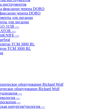
а инструментов
фиксации черепа DORO
нты для лигации
GO 315R
—
GATOR
—
htKNIFE
—
sueSeal
ятор ТСМ 3000 BL
ическое оборудование Richard Wolf
уализация
—
екология
—
роскопия
—
ская хирургия/урология
—