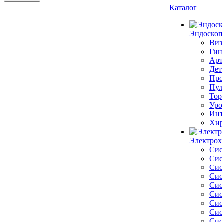
Каталог
Эндоскоп
Виз
Гин
Арт
Дет
Про
Пул
Тор
Уро
Инт
Хир
Электрох
Сис
Сис
Сис
Сис
Сис
Сис
Сис
Сис
Сис