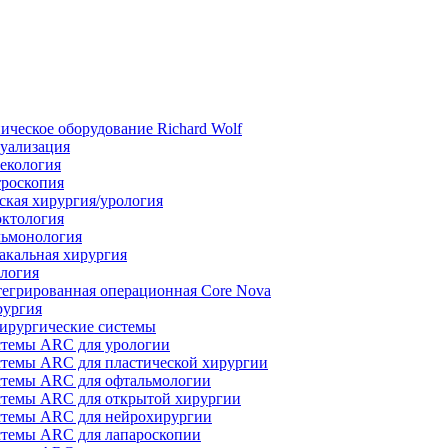
ическое оборудование Richard Wolf
уализация
екология
роскопия
ская хирургия/урология
ктология
ьмонология
акальная хирургия
логия
егрированная операционная Core Nova
ургия
ирургические системы
темы ARC для урологии
темы ARC для пластической хирургии
темы ARC для офтальмологии
темы ARC для открытой хирургии
темы ARC для нейрохирургии
темы ARC для лапароскопии