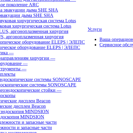
ое поколение ARC
эвакуации дыма SHE SHA
ковая хирургическая система Lotus
Услуги
, аргоноплазменная хирургия
Ваша операцио
Сервисное обсл
ическое оборудование ELEPS | ЭЛЕПС
ика
—
направлениям хирургии
—
рудование
—
трументы
—
плекты
доскопические системы SONOSCAPE
еоэндоскопические стойки
—
оскопы
еские дисплеи Beacon
эндоскопия MINDSION
жности и запасные части