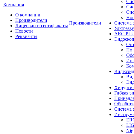
Сис
Компания
Сис
Сис
О компании
Нов
Производители
Производители
Система 
Лицензии и сертификаты
Ультразву
Новости
ARC PLUS
Реквизиты
Эндоскоп
Опт
По 
Обо
Инс
Ком
Видеоэн
Вид
Энд
Хирургич
Гибкая 
Принадле
Обработк
Система 
Инструме
ER
LI
Nig