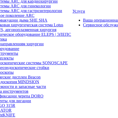
темы ARC для кардиохирургии
темы ARC для гинекологии
темы ARC для гастроэнтерологии
Услуги
ое поколение ARC
эвакуации дыма SHE SHA
Ваша операционн
ковая хирургическая система Lotus
Сервисное обслуж
, аргоноплазменная хирургия
ическое оборудование ELEPS | ЭЛЕПС
ика
направлениям хирургии
рудование
трументы
плекты
доскопические системы SONOSCAPE
еоэндоскопические стойки
оскопы
еские дисплеи Beacon
эндоскопия MINDSION
жности и запасные части
а инструментов
фиксации черепа DORO
нты для лигации
GO 315R
GATOR
htKNIFE