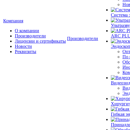
Нов
Система 
Компания
Ультразву
О компании
Производители
ARC PLUS
Производители
Лицензии и сертификаты
Новости
Эндоскоп
Реквизиты
Опт
По 
Обо
Инс
Ком
Видеоэн
Вид
Энд
Хирургич
Гибкая 
Принадле