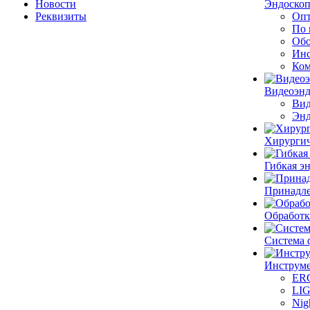
Новости
Эндоскоп
Реквизиты
Опт
По 
Обо
Инс
Ком
Видеоэн
Вид
Энд
Хирургич
Гибкая 
Принадле
Обработк
Система 
Инструме
ER
LI
Nig