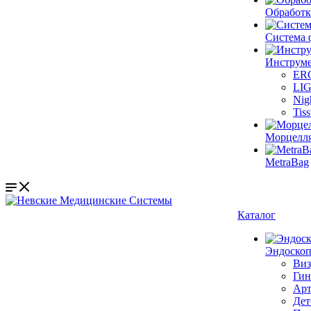
Обработк
Система 
Инструме
ER
LI
Nig
Tis
Морцелл
MetraBag
Каталог
Эндоскоп
Виз
Гин
Арт
Дет