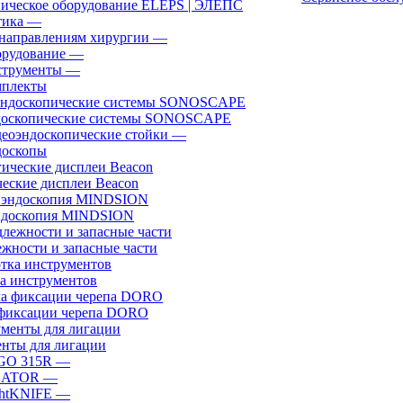
ическое оборудование ELEPS | ЭЛЕПС
ика
—
направлениям хирургии
—
рудование
—
трументы
—
плекты
доскопические системы SONOSCAPE
еоэндоскопические стойки
—
оскопы
еские дисплеи Beacon
эндоскопия MINDSION
жности и запасные части
а инструментов
фиксации черепа DORO
нты для лигации
GO 315R
—
GATOR
—
htKNIFE
—