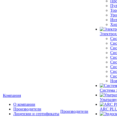
Про
Пул
Тор
Уро
Инт
Хир
Электрох
Сис
Сис
Сис
Сис
Сис
Сис
Сис
Сис
Сис
Нов
Система 
Компания
Ультразву
О компании
Производители
ARC PLUS
Производители
Лицензии и сертификаты