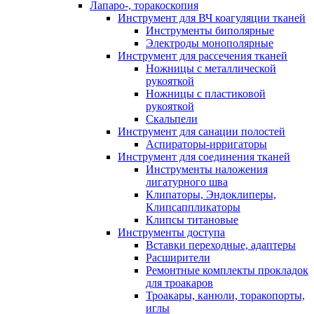
Лапаро-, торакоскопия
Инструмент для ВЧ коагуляции тканей
Инструменты биполярные
Электроды монополярные
Инструмент для рассечения тканей
Ножницы с металлической
рукояткой
Ножницы с пластиковой
рукояткой
Скальпели
Инструмент для санации полостей
Аспираторы-ирригаторы
Инструмент для соединения тканей
Инструменты наложения
лигатурного шва
Клипаторы, Эндоклиперы,
Клипсаппликаторы
Клипсы титановые
Инструменты доступа
Вставки переходные, адаптеры
Расширители
Ремонтные комплекты прокладок
для троакаров
Троакары, канюли, торакопорты,
иглы