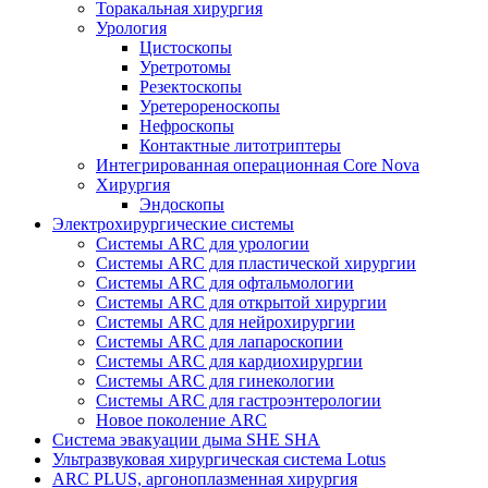
Торакальная хирургия
Урология
Цистоскопы
Уретротомы
Резектоскопы
Уретерореноскопы
Нефроскопы
Контактные литотриптеры
Интегрированная операционная Core Nova
Хирургия
Эндоскопы
Электрохирургические системы
Системы ARC для урологии
Системы ARC для пластической хирургии
Системы ARC для офтальмологии
Системы ARC для открытой хирургии
Системы ARC для нейрохирургии
Системы ARC для лапароскопии
Системы ARC для кардиохирургии
Системы ARC для гинекологии
Системы ARC для гастроэнтерологии
Новое поколение ARC
Система эвакуации дыма SHE SHA
Ультразвуковая хирургическая система Lotus
ARC PLUS, аргоноплазменная хирургия