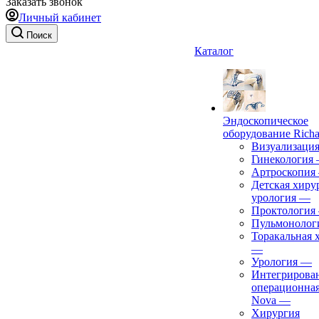
Заказать звонок
Личный кабинет
Поиск
Каталог
Эндоскопическое
оборудование Richa
Визуализаци
Гинекология
Артроскопия
Детская хиру
урология
—
Проктология
Пульмонолог
Торакальная 
—
Урология
—
Интегрирова
операционная
Nova
—
Хирургия