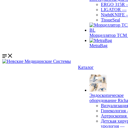
ERGO 315R
LIGATOR
—
NightKNIFE
TissueSeal
Морцеллятор ТСМ 
MetraBag
Каталог
Эндоскопическое
оборудование Richa
Визуализаци
Гинекология
Артроскопия
Детская хиру
урология
—