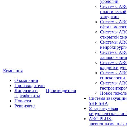
урологии
Системы ARC
пластической
хирургии
Системы ARC
офтальмолог
Системы ARC
открытой хи
Системы ARC
нейрохирург
Системы ARC
лапароскопи
Системы ARC
кардиохирур
Компания
Системы ARC
гинекологии
О компании
Системы ARC
Производители
гастроэнтеро
Лицензии и
Производители
Новое покол
сертификаты
Система эвакуации
Новости
SHE SHA
Реквизиты
Ультразвуковая
хирургическая сист
ARC PLUS,
аргоноплазменная 