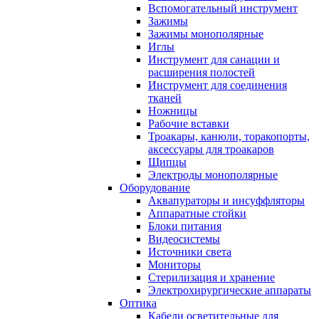
Вспомогательный инструмент
Зажимы
Зажимы монополярные
Иглы
Инструмент для санации и
расширения полостей
Инструмент для соединения
тканей
Ножницы
Рабочие вставки
Троакары, канюли, торакопорты,
аксессуары для троакаров
Щипцы
Электроды монополярные
Оборудование
Аквапураторы и инсуффляторы
Аппаратные стойки
Блоки питания
Видеосистемы
Источники света
Мониторы
Стерилизация и хранение
Электрохирургические аппараты
Оптика
Кабели осветительные для