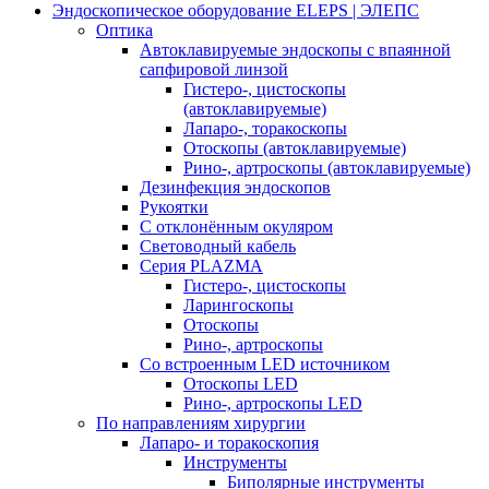
Эндоскопическое оборудование ELEPS | ЭЛЕПС
Оптика
Автоклавируемые эндоскопы с впаянной
сапфировой линзой
Гистеро-, цистоскопы
(автоклавируемые)
Лапаро-, торакоскопы
Отоскопы (автоклавируемые)
Рино-, артроскопы (автоклавируемые)
Дезинфекция эндоскопов
Рукоятки
С отклонённым окуляром
Световодный кабель
Серия PLAZMA
Гистеро-, цистоскопы
Ларингоскопы
Отоскопы
Рино-, артроскопы
Со встроенным LED источником
Отоскопы LED
Рино-, артроскопы LED
По направлениям хирургии
Лапаро- и торакоскопия
Инструменты
Биполярные инструменты