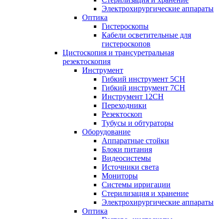
Электрохирургические аппараты
Оптика
Гистероскопы
Кабели осветительные для
гистероскопов
Цистоскопия и трансуретральная
резектоскопия
Инструмент
Гибкий инструмент 5CH
Гибкий инструмент 7CH
Инструмент 12CH
Переходники
Резектоскоп
Тубусы и обтураторы
Оборудование
Аппаратные стойки
Блоки питания
Видеосистемы
Источники света
Мониторы
Системы ирригации
Стерилизация и хранение
Электрохирургические аппараты
Оптика