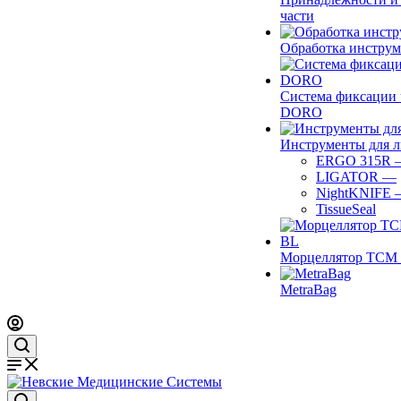
части
Обработка инструм
Система фиксации 
DORO
Инструменты для 
ERGO 315R
LIGATOR
—
NightKNIFE
TissueSeal
Морцеллятор ТСМ 
MetraBag