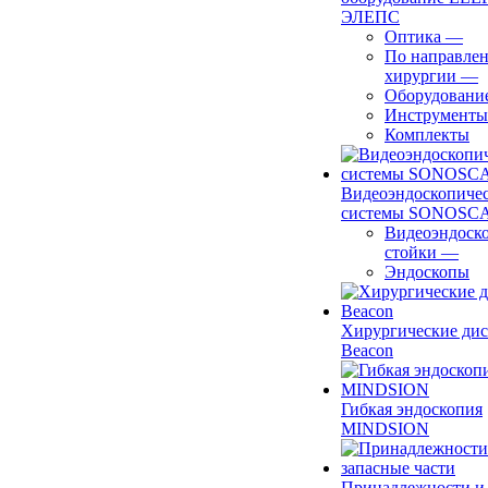
ЭЛЕПС
Оптика
—
По направле
хирургии
—
Оборудовани
Инструменты
Комплекты
Видеоэндоскопиче
системы SONOSC
Видеоэндоск
стойки
—
Эндоскопы
Хирургические ди
Beacon
Гибкая эндоскопия
MINDSION
Принадлежности и