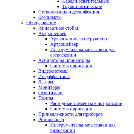
Кабели осветительные
Трубки оптические
Стерилизация и дезинфекция
Комплекты
Оборудование
Аппаратные стойки
Артрошейвер
Артроскопические рукоятки
Артрошейвер
Инструментальные вставки для
артроскопии
Аспираторы-ирригаторы
Системы ирригации
Видеосистемы
Инсуффляторы
Лазеры
Мониторы
Осветители
Помпы
Расходные элементы к артропомпе
Системы ирригации
Принадлежности для приборов
Риношейвер
Инструментальные вставки для
риноскопии