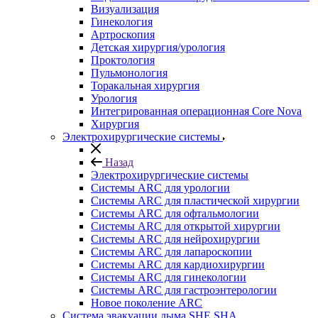
Визуализация
Гинекология
Артроскопия
Детская хирургия/урология
Проктология
Пульмонология
Торакальная хирургия
Урология
Интегрированная операционная Core Nova
Хирургия
Электрохирургические системы
Назад
Электрохирургические системы
Системы ARC для урологии
Системы ARC для пластической хирургии
Системы ARC для офтальмологии
Системы ARC для открытой хирургии
Системы ARC для нейрохирургии
Системы ARC для лапароскопии
Системы ARC для кардиохирургии
Системы ARC для гинекологии
Системы ARC для гастроэнтерологии
Новое поколение ARC
Система эвакуации дыма SHE SHA