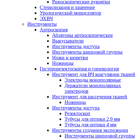
Риноскопические рукоятки
Стерилизация и хранение
Урологический морцеллятор
ЭХВЧ
Инструменты
Артроскопия
Абляторы артроскопические
Выкусыватели
Инструменты доступа
Инструменты щипцовой группы
Ножи и кюретки
Ножницы
Гистерорезектоскопия и гинекология
Инструмент для ВЧ коагуляции тканей
Электроды монополярные
Держатели монополярных
электродов
Инструмент для рассечения тканей
Ножницы
Инструменты доступа
Резектоскоп
Тубусы для оптики 2,9 мм
Тубусы для оптики 4 мм
Инструменты создания экспозиции
Инструменты щипцовой группы