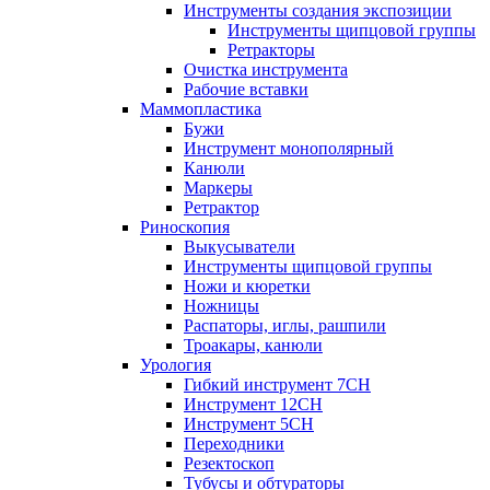
Инструменты создания экспозиции
Инструменты щипцовой группы
Ретракторы
Очистка инструмента
Рабочие вставки
Маммопластика
Бужи
Инструмент монополярный
Канюли
Маркеры
Ретрактор
Риноскопия
Выкусыватели
Инструменты щипцовой группы
Ножи и кюретки
Ножницы
Распаторы, иглы, рашпили
Троакары, канюли
Урология
Гибкий инструмент 7CH
Инструмент 12CH
Инструмент 5CH
Переходники
Резектоскоп
Тубусы и обтураторы