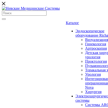
Каталог
Эндоскопическое
оборудование Richa
Визуализаци
Гинекология
Артроскопия
Детская хиру
урология
Проктология
Пульмонолог
Торакальная 
Урология
Интегрирова
операционная
Nova
Хирургия
Электрохирургиче
системы
Системы ARC