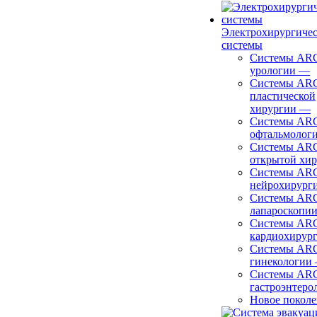
Электрохирургиче
системы
Системы ARC
урологии
—
Системы ARC
пластической
хирургии
—
Системы ARC
офтальмолог
Системы ARC
открытой хи
Системы ARC
нейрохирург
Системы ARC
лапароскопи
Системы ARC
кардиохирур
Системы ARC
гинекологии
Системы ARC
гастроэнтеро
Новое покол