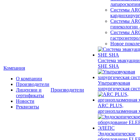
лапароскопи
Системы ARC
кардиохирур
Системы ARC
гинекологии
Системы ARC
гастроэнтеро
Новое покол
Система эвакуации
SHE SHA
Компания
О компании
Ультразвуковая
Производители
хирургическая сист
Лицензии и
Производители
сертификаты
Новости
ARC PLUS,
Реквизиты
аргоноплазменная 
Эндоскопическое
оборудование ELEP