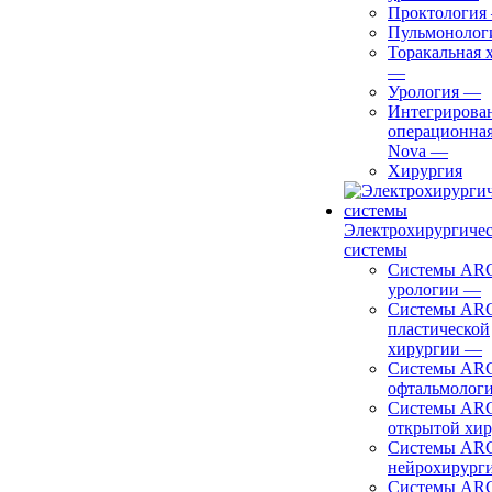
Проктология
Пульмонолог
Торакальная 
—
Урология
—
Интегрирова
операционная
Nova
—
Хирургия
Электрохирургиче
системы
Системы ARC
урологии
—
Системы ARC
пластической
хирургии
—
Системы ARC
офтальмолог
Системы ARC
открытой хи
Системы ARC
нейрохирург
Системы ARC