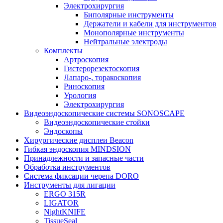
Электрохирургия
Биполярные инструменты
Держатели и кабели для инструментов
Монополярные инструменты
Нейтральные электроды
Комплекты
Артроскопия
Гистерорезектоскопия
Лапаро-, торакоскопия
Риноскопия
Урология
Электрохирургия
Видеоэндоскопические системы SONOSCAPE
Видеоэндоскопические стойки
Эндоскопы
Хирургические дисплеи Beacon
Гибкая эндоскопия MINDSION
Принадлежности и запасные части
Обработка инструментов
Система фиксации черепа DORO
Инструменты для лигации
ERGO 315R
LIGATOR
NightKNIFE
TissueSeal