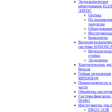
Эндоскопическое
оборудование ELEP
ЭЛЕПС
Оптика
По направле
хирургии
Оборудовани
Инструменты
Комплекты
Видеоэндоскопиче
системы SONOSC
Видеоэндоск
стойки
Эндоскопы
Хирургические ди
Beacon
Гибкая эндоскопия
MINDSION
Принадлежности и
части
Обработка инструм
Система фиксации 
DORO
Инструменты для 
ERGO 315R