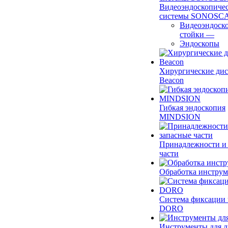
Видеоэндоскопиче
системы SONOSC
Видеоэндоск
стойки
—
Эндоскопы
Хирургические ди
Beacon
Гибкая эндоскопия
MINDSION
Принадлежности и
части
Обработка инструм
Система фиксации 
DORO
Инструменты для 