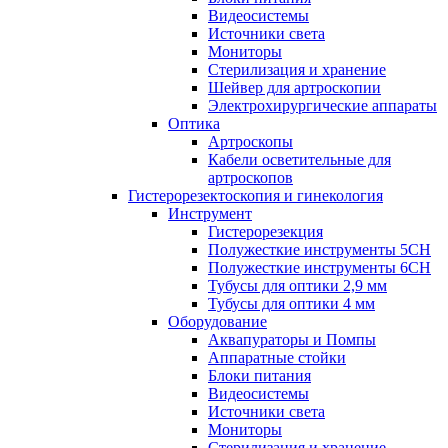
Видеосистемы
Источники света
Мониторы
Стерилизация и хранение
Шейвер для артроскопии
Электрохирургические аппараты
Оптика
Артроскопы
Кабели осветительные для
артроскопов
Гистерорезектоскопия и гинекология
Инструмент
Гистерорезекция
Полужесткие инструменты 5CH
Полужесткие инструменты 6CH
Тубусы для оптики 2,9 мм
Тубусы для оптики 4 мм
Оборудование
Аквапураторы и Помпы
Аппаратные стойки
Блоки питания
Видеосистемы
Источники света
Мониторы
Стерилизация и хранение