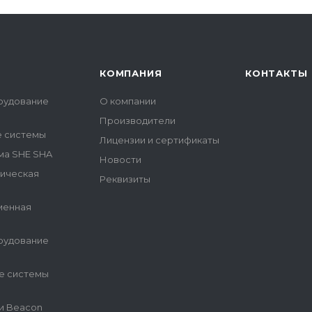
КОМПАНИЯ
КОНТАКТЫ
рудование
О компании
Производители
е системы
Лицензии и сертификаты
ма SHE SHA
Новости
гическая
Реквизиты
менная
рудование
е системы
и Beacon