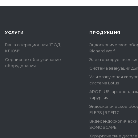
УСЛУГИ
ПРОДУКЦИЯ
Ваша операционная "ПОД
Эндоскопическое обо
КЛЮЧ"
Richard Wolf
Сервисное обслуживание
Электрохирургически
оборудования
Система эвакуации ды
Ультразвуковая хирур
система Lotus
ARC PLUS, аргоноплаз
хирургия
Эндоскопическое обо
ELEPS | ЭЛЕПС
Видеоэндоскопически
SONOSCAPE
Хирургические диспле