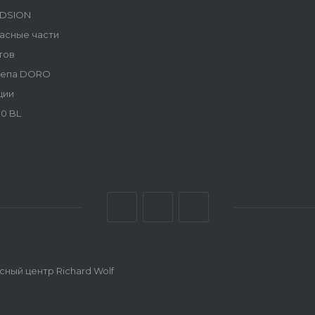
NDSION
асные части
тов
репа DORO
ции
0 BL
ный центр Richard Wolf