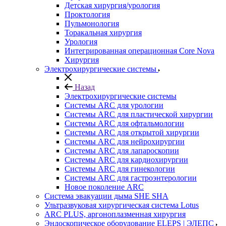
Детская хирургия/урология
Проктология
Пульмонология
Торакальная хирургия
Урология
Интегрированная операционная Core Nova
Хирургия
Электрохирургические системы
Назад
Электрохирургические системы
Системы ARC для урологии
Системы ARC для пластической хирургии
Системы ARC для офтальмологии
Системы ARC для открытой хирургии
Системы ARC для нейрохирургии
Системы ARC для лапароскопии
Системы ARC для кардиохирургии
Системы ARC для гинекологии
Системы ARC для гастроэнтерологии
Новое поколение ARC
Система эвакуации дыма SHE SHA
Ультразвуковая хирургическая система Lotus
ARC PLUS, аргоноплазменная хирургия
Эндоскопическое оборудование ELEPS | ЭЛЕПС