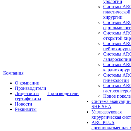
урологии
Системы ARC
пластической
хирургии
Системы ARC
офтальмолог
Системы ARC
открытой хи
Системы ARC
нейрохирург
Системы ARC
лапароскопи
Системы ARC
кардиохирур
Компания
Системы ARC
гинекологии
О компании
Системы ARC
Производители
гастроэнтеро
Лицензии и
Производители
Новое покол
сертификаты
Система эвакуации
Новости
SHE SHA
Реквизиты
Ультразвуковая
хирургическая сист
ARC PLUS,
аргоноплазменная 