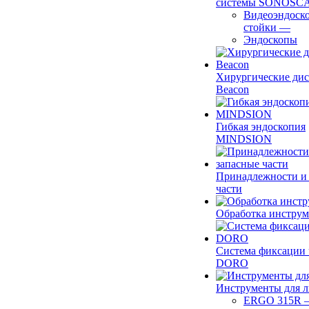
системы SONOSC
Видеоэндоск
стойки
—
Эндоскопы
Хирургические ди
Beacon
Гибкая эндоскопия
MINDSION
Принадлежности и
части
Обработка инструм
Система фиксации 
DORO
Инструменты для 
ERGO 315R