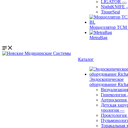
LIGATOR
—
NightKNIFE
TissueSeal
Морцеллятор ТСМ 
MetraBag
Каталог
Эндоскопическое
оборудование Richa
Визуализаци
Гинекология
Артроскопия
Детская хиру
урология
—
Проктология
Пульмонолог
Торакальная 