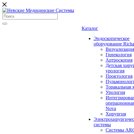
Каталог
Эндоскопическое
оборудование Richa
Визуализаци
Гинекология
Артроскопия
Детская хиру
урология
Проктология
Пульмонолог
Торакальная 
Урология
Интегрирова
операционная
Nova
Хирургия
Электрохирургиче
системы
Системы ARC