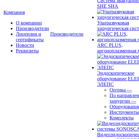
Система эвакуации
SHE SHA
Компания
О компании
Ультразвуковая
Производители
хирургическая сист
Лицензии и
Производители
сертификаты
Новости
ARC PLUS,
Реквизиты
аргоноплазменная 
Эндоскопическое
оборудование ELEP
ЭЛЕПС
Оптика
—
По направле
хирургии
—
Оборудовани
Инструменты
Комплекты
Видеоэндоскопиче