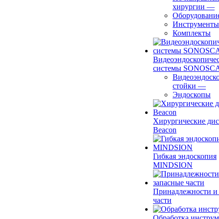
хирургии
—
Оборудовани
Инструменты
Комплекты
Видеоэндоскопиче
системы SONOSC
Видеоэндоск
стойки
—
Эндоскопы
Хирургические ди
Beacon
Гибкая эндоскопия
MINDSION
Принадлежности и
части
Обработка инструм