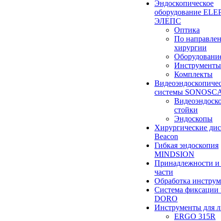
Эндоскопическое
оборудование ELEP
ЭЛЕПС
Оптика
По направле
хирургии
Оборудовани
Инструменты
Комплекты
Видеоэндоскопиче
системы SONOSC
Видеоэндоск
стойки
Эндоскопы
Хирургические ди
Beacon
Гибкая эндоскопия
MINDSION
Принадлежности и
части
Обработка инструм
Система фиксации 
DORO
Инструменты для 
ERGO 315R