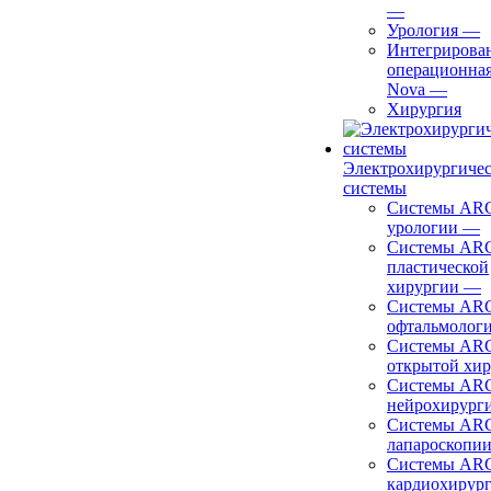
—
Урология
—
Интегрирова
операционная
Nova
—
Хирургия
Электрохирургиче
системы
Системы ARC
урологии
—
Системы ARC
пластической
хирургии
—
Системы ARC
офтальмолог
Системы ARC
открытой хи
Системы ARC
нейрохирург
Системы ARC
лапароскопи
Системы ARC
кардиохирур