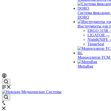
Система фиксации 
DORO
Инструменты для 
ERGO 315R
LIGATOR
—
NightKNIFE
TissueSeal
Морцеллятор ТСМ 
MetraBag