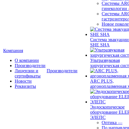
Системы ARC
гинекологии
Системы ARC
гастроэнтеро
Новое покол
Система эвакуации
SHE SHA
Компания
О компании
Ультразвуковая
Производители
хирургическая сист
Лицензии и
Производители
сертификаты
Новости
ARC PLUS,
Реквизиты
аргоноплазменная 
Эндоскопическое
оборудование ELEP
ЭЛЕПС
Оптика
—
По направле