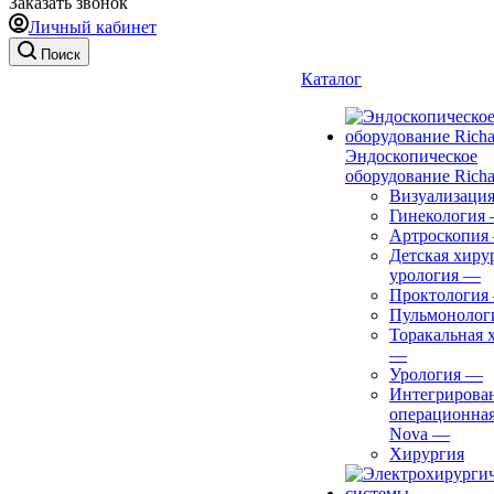
Заказать звонок
Личный кабинет
Поиск
Каталог
Эндоскопическое
оборудование Richa
Визуализаци
Гинекология
Артроскопия
Детская хиру
урология
—
Проктология
Пульмонолог
Торакальная 
—
Урология
—
Интегрирова
операционная
Nova
—
Хирургия