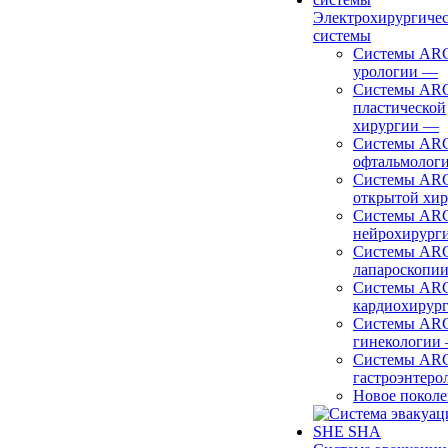
Электрохирургиче
системы
Системы ARC
урологии
—
Системы ARC
пластической
хирургии
—
Системы ARC
офтальмолог
Системы ARC
открытой хи
Системы ARC
нейрохирург
Системы ARC
лапароскопи
Системы ARC
кардиохирур
Системы ARC
гинекологии
Системы ARC
гастроэнтеро
Новое покол