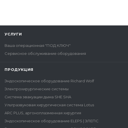
УСЛУГИ
Ваша операционная "ПОД КЛЮЧ"
Сервисное обслуживание оборудования
ПРОДУКЦИЯ
Эндоскопическое оборудование Richard Wolf
Электрохирургические системы
Система эвакуации дыма SHE SHA
Ультразвуковая хирургическая система Lotus
ARC PLUS, аргоноплазменная хирургия
Эндоскопическое оборудование ELEPS | ЭЛЕПС