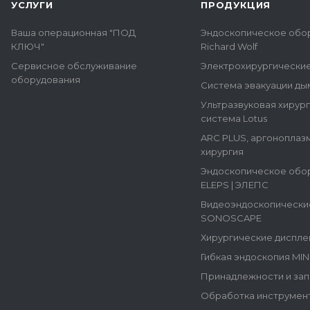
УСЛУГИ
ПРОДУКЦИЯ
Ваша операционная "ПОД
Эндоскопическое обо
КЛЮЧ"
Richard Wolf
Сервисное обслуживание
Электрохирургически
оборудования
Система эвакуации ды
Ультразвуковая хирур
система Lotus
ARC PLUS, аргоноплаз
хирургия
Эндоскопическое обо
ELEPS | ЭЛЕПС
Видеоэндоскопически
SONOSCAPE
Хирургические диспле
Гибкая эндоскопия MI
Принадлежности и зап
Обработка инструмен