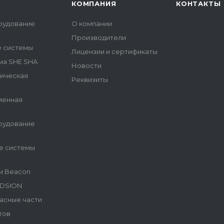
КОМПАНИЯ
КОНТАКТЫ
рудование
О компании
Производители
е системы
Лицензии и сертификаты
ма SHE SHA
Новости
гическая
Реквизиты
менная
рудование
е системы
и Beacon
NDSION
асные части
тов