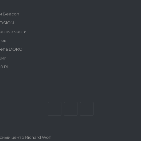
и Beacon
NDSION
асные части
тов
репа DORO
ции
0 BL
ный центр Richard Wolf