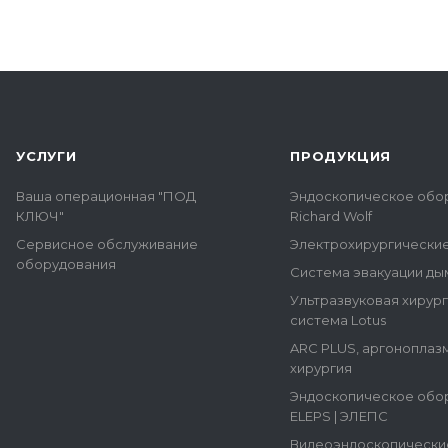
УСЛУГИ
ПРОДУКЦИЯ
Ваша операционная "ПОД
Эндоскопическое обо
КЛЮЧ"
Richard Wolf
Сервисное обслуживание
Электрохирургически
оборудования
Система эвакуации ды
Ультразвуковая хирур
система Lotus
ARC PLUS, аргоноплаз
хирургия
Эндоскопическое обо
ELEPS | ЭЛЕПС
Видеоэндоскопически