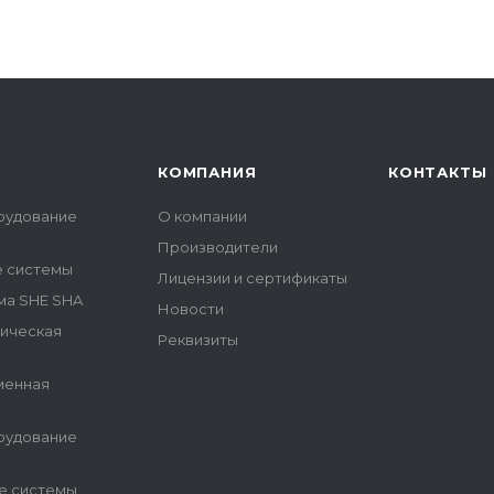
КОМПАНИЯ
КОНТАКТЫ
рудование
О компании
Производители
е системы
Лицензии и сертификаты
ма SHE SHA
Новости
гическая
Реквизиты
менная
рудование
е системы