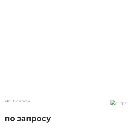
АРТ.
ЕМ120-2,4
по зап
р
осу