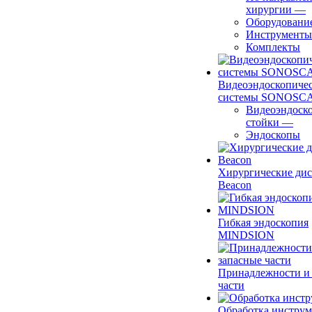
хирургии
—
Оборудовани
Инструменты
Комплекты
Видеоэндоскопиче
системы SONOSC
Видеоэндоск
стойки
—
Эндоскопы
Хирургические ди
Beacon
Гибкая эндоскопия
MINDSION
Принадлежности и
части
Обработка инструм