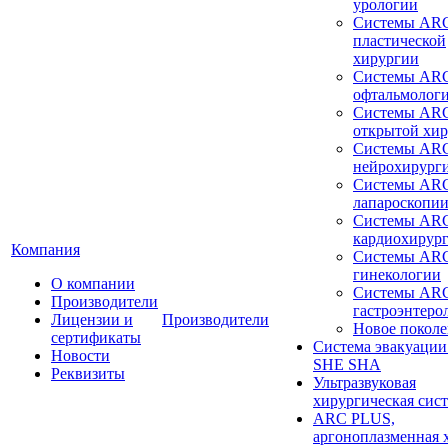
урологии
Системы ARC
пластической
хирургии
Системы ARC
офтальмолог
Системы ARC
открытой хи
Системы ARC
нейрохирург
Системы ARC
лапароскопи
Системы ARC
кардиохирур
Компания
Системы ARC
гинекологии
О компании
Системы ARC
Производители
гастроэнтеро
Лицензии и
Производители
Новое покол
сертификаты
Система эвакуации
Новости
SHE SHA
Реквизиты
Ультразвуковая
хирургическая сист
ARC PLUS,
аргоноплазменная 