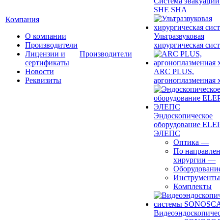
Система эвакуации
SHE SHA
Компания
О компании
Ультразвуковая
Производители
хирургическая сист
Лицензии и
Производители
сертификаты
Новости
ARC PLUS,
Реквизиты
аргоноплазменная 
Эндоскопическое
оборудование ELEP
ЭЛЕПС
Оптика
—
По направле
хирургии
—
Оборудовани
Инструменты
Комплекты
Видеоэндоскопиче