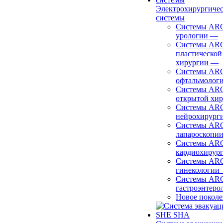
Электрохирургиче
системы
Системы ARC
урологии
—
Системы ARC
пластической
хирургии
—
Системы ARC
офтальмолог
Системы ARC
открытой хи
Системы ARC
нейрохирург
Системы ARC
лапароскопи
Системы ARC
кардиохирур
Системы ARC
гинекологии
Системы ARC
гастроэнтеро
Новое покол