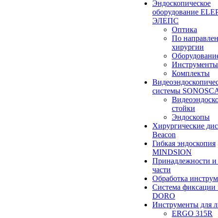
Эндоскопическое
оборудование ELEP
ЭЛЕПС
Оптика
По направле
хирургии
Оборудовани
Инструменты
Комплекты
Видеоэндоскопиче
системы SONOSC
Видеоэндоск
стойки
Эндоскопы
Хирургические ди
Beacon
Гибкая эндоскопия
MINDSION
Принадлежности и
части
Обработка инструм
Система фиксации 
DORO
Инструменты для 
ERGO 315R