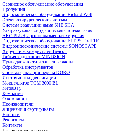
Сервисное обслуживание оборудования
Продукция
Эндоскопическое оборудование Richard Wolf
Электрохирургические системы
Система эвакуации дыма SHE SHA
Ультразвуковая хирургическая система Lotus
ARC PLUS, аргоноплазменная хирургия
Эндоскопическое оборудование ELEPS | ЭЛЕПС
Видеоэндоскопические системы SONOSCAPE
Хирургические дисплеи Beacon
Гибкая эндоскопия MINDSION
Принадлежности и запасные части
Обработка инструментов
Система фиксации черепа DORO
Инструменты для лигации
Морцеллятор ТСМ 3000 BL
MetraBag
Компания
О компании
Производители
Лицензии и сертификаты
Новости
Реквизиты
Контакты
Подписка на рассылку