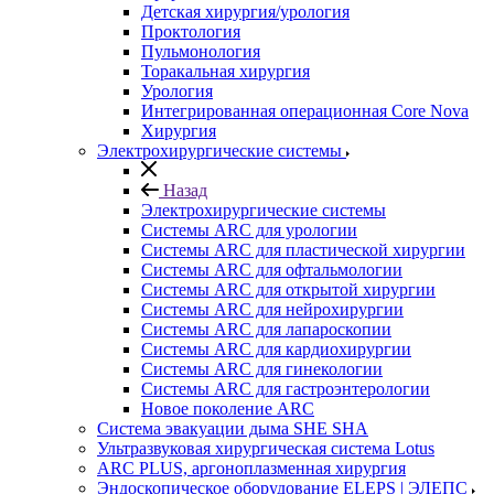
Детская хирургия/урология
Проктология
Пульмонология
Торакальная хирургия
Урология
Интегрированная операционная Core Nova
Хирургия
Электрохирургические системы
Назад
Электрохирургические системы
Системы ARC для урологии
Системы ARC для пластической хирургии
Системы ARC для офтальмологии
Системы ARC для открытой хирургии
Системы ARC для нейрохирургии
Системы ARC для лапароскопии
Системы ARC для кардиохирургии
Системы ARC для гинекологии
Системы ARC для гастроэнтерологии
Новое поколение ARC
Система эвакуации дыма SHE SHA
Ультразвуковая хирургическая система Lotus
ARC PLUS, аргоноплазменная хирургия
Эндоскопическое оборудование ELEPS | ЭЛЕПС