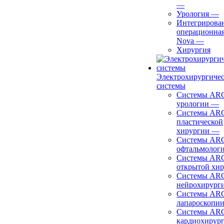
—
Урология
—
Интегрирова
операционная
Nova
—
Хирургия
Электрохирургиче
системы
Системы ARC
урологии
—
Системы ARC
пластической
хирургии
—
Системы ARC
офтальмолог
Системы ARC
открытой хи
Системы ARC
нейрохирург
Системы ARC
лапароскопи
Системы ARC
кардиохирур