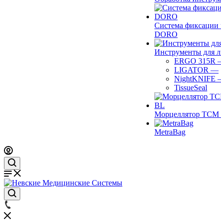
Система фиксации 
DORO
Инструменты для 
ERGO 315R
LIGATOR
—
NightKNIFE
TissueSeal
Морцеллятор ТСМ 
MetraBag