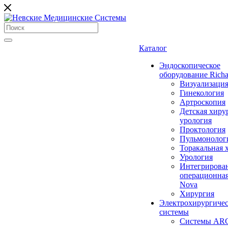
Каталог
Эндоскопическое
оборудование Richa
Визуализаци
Гинекология
Артроскопия
Детская хиру
урология
Проктология
Пульмонолог
Торакальная 
Урология
Интегрирова
операционная
Nova
Хирургия
Электрохирургиче
системы
Системы ARC