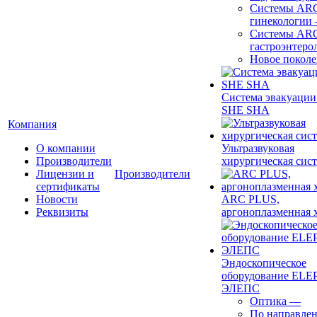
Системы ARC
гинекологии
Системы ARC
гастроэнтеро
Новое покол
Система эвакуации
SHE SHA
Компания
О компании
Ультразвуковая
Производители
хирургическая сист
Лицензии и
Производители
сертификаты
Новости
ARC PLUS,
Реквизиты
аргоноплазменная 
Эндоскопическое
оборудование ELEP
ЭЛЕПС
Оптика
—
По направле