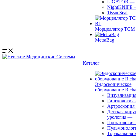
LIGATOR
—
NightKNIFE
TissueSeal
Морцеллятор ТСМ 
MetraBag
Каталог
Эндоскопическое
оборудование Richa
Визуализаци
Гинекология
Артроскопия
Детская хиру
урология
—
Проктология
Пульмонолог
Торакальная 