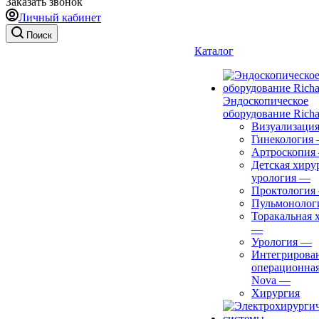
Заказать звонок
Личный кабинет
Поиск
Каталог
Эндоскопическое
оборудование Richa
Визуализаци
Гинекология
Артроскопия
Детская хиру
урология
—
Проктология
Пульмонолог
Торакальная 
—
Урология
—
Интегрирова
операционная
Nova
—
Хирургия