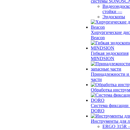
системы SONOSC
Видеоэндоск
стойки
—
Эндоскопы
Хирургические ди
Beacon
Гибкая эндоскопия
MINDSION
Принадлежности и
части
Обработка инструм
Система фиксации 
DORO
Инструменты для 
ERGO 315R