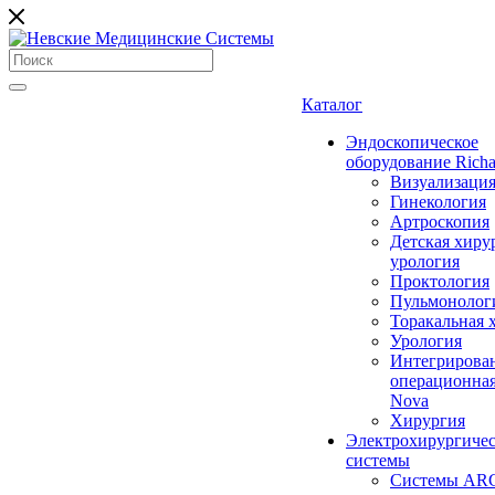
Каталог
Эндоскопическое
оборудование Richa
Визуализаци
Гинекология
Артроскопия
Детская хиру
урология
Проктология
Пульмонолог
Торакальная 
Урология
Интегрирова
операционная
Nova
Хирургия
Электрохирургиче
системы
Системы ARC