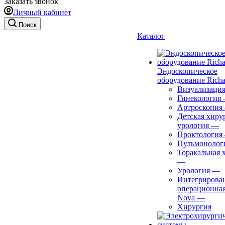
Заказать звонок
Личный кабинет
Поиск
Каталог
Эндоскопическое
оборудование Richa
Визуализаци
Гинекология
Артроскопия
Детская хиру
урология
—
Проктология
Пульмонолог
Торакальная 
—
Урология
—
Интегрирова
операционная
Nova
—
Хирургия