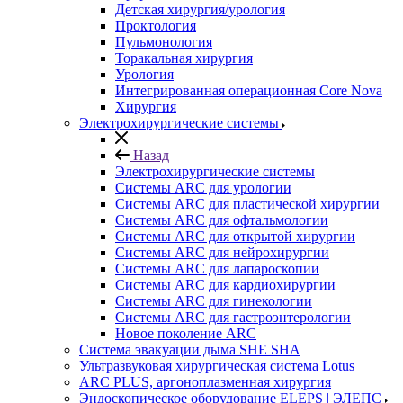
Детская хирургия/урология
Проктология
Пульмонология
Торакальная хирургия
Урология
Интегрированная операционная Core Nova
Хирургия
Электрохирургические системы
Назад
Электрохирургические системы
Системы ARC для урологии
Системы ARC для пластической хирургии
Системы ARC для офтальмологии
Системы ARC для открытой хирургии
Системы ARC для нейрохирургии
Системы ARC для лапароскопии
Системы ARC для кардиохирургии
Системы ARC для гинекологии
Системы ARC для гастроэнтерологии
Новое поколение ARC
Система эвакуации дыма SHE SHA
Ультразвуковая хирургическая система Lotus
ARC PLUS, аргоноплазменная хирургия
Эндоскопическое оборудование ELEPS | ЭЛЕПС