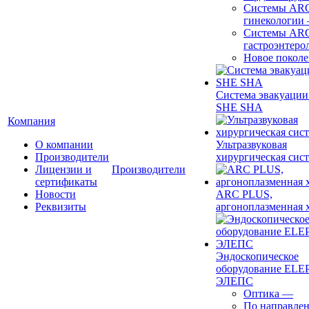
Системы ARC
гинекологии
Системы ARC
гастроэнтеро
Новое покол
Система эвакуации
SHE SHA
Компания
О компании
Ультразвуковая
Производители
хирургическая сист
Лицензии и
Производители
сертификаты
Новости
ARC PLUS,
Реквизиты
аргоноплазменная 
Эндоскопическое
оборудование ELEP
ЭЛЕПС
Оптика
—
По направле