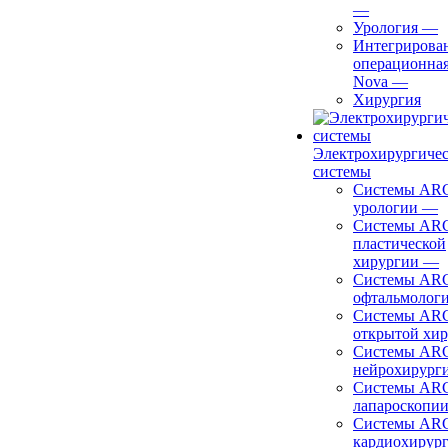
—
Урология
—
Интегрирова
операционная
Nova
—
Хирургия
Электрохирургиче
системы
Системы ARC
урологии
—
Системы ARC
пластической
хирургии
—
Системы ARC
офтальмолог
Системы ARC
открытой хи
Системы ARC
нейрохирург
Системы ARC
лапароскопи
Системы ARC
кардиохирур