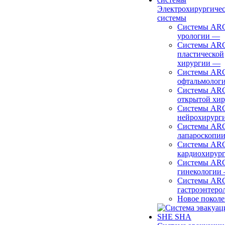
Электрохирургиче
системы
Системы ARC
урологии
—
Системы ARC
пластической
хирургии
—
Системы ARC
офтальмолог
Системы ARC
открытой хи
Системы ARC
нейрохирург
Системы ARC
лапароскопи
Системы ARC
кардиохирур
Системы ARC
гинекологии
Системы ARC
гастроэнтеро
Новое покол