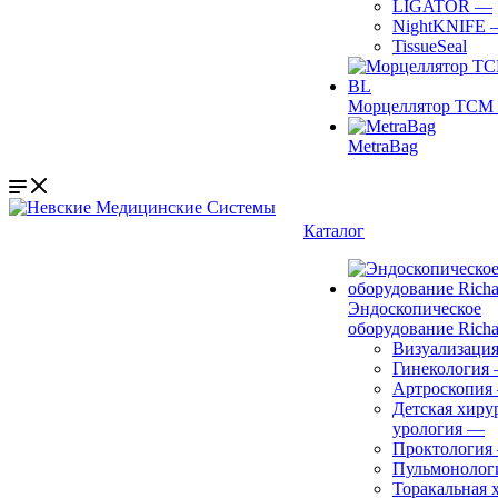
LIGATOR
—
NightKNIFE
TissueSeal
Морцеллятор ТСМ 
MetraBag
Каталог
Эндоскопическое
оборудование Richa
Визуализаци
Гинекология
Артроскопия
Детская хиру
урология
—
Проктология
Пульмонолог
Торакальная 