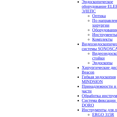
Эндоскопическое
оборудование ELEP
ЭЛЕПС
Оптика
По направле
хирургии
Оборудовани
Инструменты
Комплекты
Видеоэндоскопиче
системы SONOSC
Видеоэндоск
стойки
Эндоскопы
Хирургические ди
Beacon
Гибкая эндоскопия
MINDSION
Принадлежности и
части
Обработка инструм
Система фиксации 
DORO
Инструменты для 
ERGO 315R