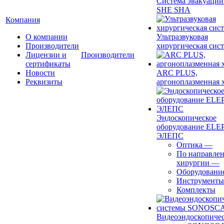
Система эвакуации
SHE SHA
Компания
О компании
Ультразвуковая
Производители
хирургическая сист
Лицензии и
Производители
сертификаты
Новости
ARC PLUS,
Реквизиты
аргоноплазменная 
Эндоскопическое
оборудование ELEP
ЭЛЕПС
Оптика
—
По направле
хирургии
—
Оборудовани
Инструменты
Комплекты
Видеоэндоскопиче