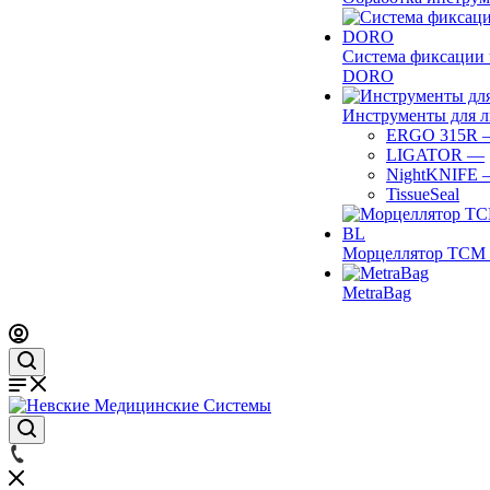
Система фиксации 
DORO
Инструменты для 
ERGO 315R
LIGATOR
—
NightKNIFE
TissueSeal
Морцеллятор ТСМ 
MetraBag