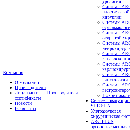
урологии
Системы ARC
пластической
хирургии
Системы ARC
офтальмолог
Системы ARC
открытой хи
Системы ARC
нейрохирург
Системы ARC
лапароскопи
Системы ARC
кардиохирур
Компания
Системы ARC
гинекологии
О компании
Системы ARC
Производители
гастроэнтеро
Лицензии и
Производители
Новое покол
сертификаты
Система эвакуации
Новости
SHE SHA
Реквизиты
Ультразвуковая
хирургическая сист
ARC PLUS,
аргоноплазменная 