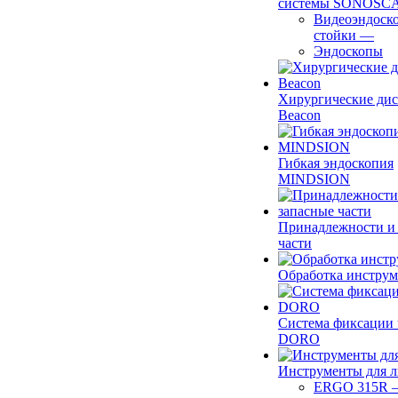
системы SONOSC
Видеоэндоск
стойки
—
Эндоскопы
Хирургические ди
Beacon
Гибкая эндоскопия
MINDSION
Принадлежности и
части
Обработка инструм
Система фиксации 
DORO
Инструменты для 
ERGO 315R