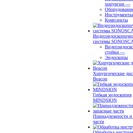
хирургии
—
Оборудовани
Инструменты
Комплекты
Видеоэндоскопиче
системы SONOSC
Видеоэндоск
стойки
—
Эндоскопы
Хирургические ди
Beacon
Гибкая эндоскопия
MINDSION
Принадлежности и
части
Обработка инструм