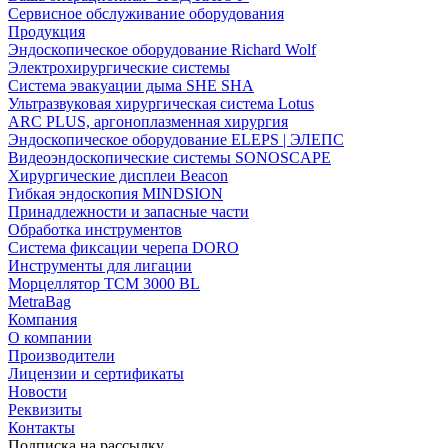
Сервисное обслуживание оборудования
Продукция
Эндоскопическое оборудование Richard Wolf
Электрохирургические системы
Система эвакуации дыма SHE SHA
Ультразвуковая хирургическая система Lotus
ARC PLUS, аргоноплазменная хирургия
Эндоскопическое оборудование ELEPS | ЭЛЕПС
Видеоэндоскопические системы SONOSCAPE
Хирургические дисплеи Beacon
Гибкая эндоскопия MINDSION
Принадлежности и запасные части
Обработка инструментов
Система фиксации черепа DORO
Инструменты для лигации
Морцеллятор ТСМ 3000 BL
MetraBag
Компания
О компании
Производители
Лицензии и сертификаты
Новости
Реквизиты
Контакты
Подписка на рассылку