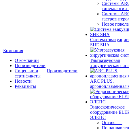
Системы ARC
гинекологии
Системы ARC
гастроэнтеро
Новое покол
Система эвакуации
SHE SHA
Компания
О компании
Ультразвуковая
Производители
хирургическая сист
Лицензии и
Производители
сертификаты
Новости
ARC PLUS,
Реквизиты
аргоноплазменная 
Эндоскопическое
оборудование ELEP
ЭЛЕПС
Оптика
—
По направле