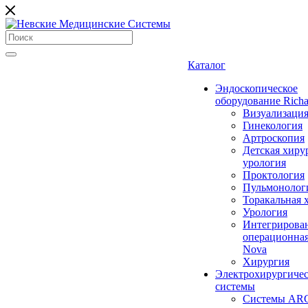
Каталог
Эндоскопическое
оборудование Richa
Визуализаци
Гинекология
Артроскопия
Детская хиру
урология
Проктология
Пульмонолог
Торакальная 
Урология
Интегрирова
операционная
Nova
Хирургия
Электрохирургиче
системы
Системы ARC