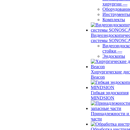
хирургии
—
Оборудовани
Инструменты
Комплекты
Видеоэндоскопиче
системы SONOSC
Видеоэндоск
стойки
—
Эндоскопы
Хирургические ди
Beacon
Гибкая эндоскопия
MINDSION
Принадлежности и
части
Обработка инструм