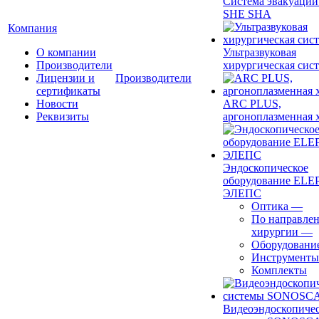
Система эвакуации
SHE SHA
Компания
О компании
Ультразвуковая
Производители
хирургическая сист
Лицензии и
Производители
сертификаты
Новости
ARC PLUS,
Реквизиты
аргоноплазменная 
Эндоскопическое
оборудование ELEP
ЭЛЕПС
Оптика
—
По направле
хирургии
—
Оборудовани
Инструменты
Комплекты
Видеоэндоскопиче