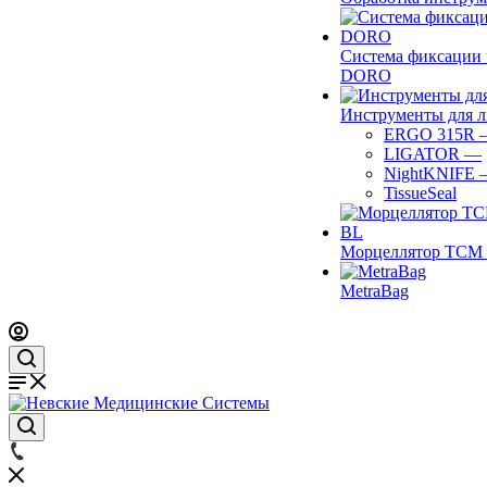
Система фиксации 
DORO
Инструменты для 
ERGO 315R
LIGATOR
—
NightKNIFE
TissueSeal
Морцеллятор ТСМ 
MetraBag