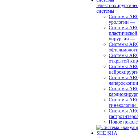
Электрохирургиче
системы
Системы ARC
урологии
—
Системы ARC
пластической
хирургии
—
Системы ARC
офтальмолог
Системы ARC
открытой хи
Системы ARC
нейрохирург
Системы ARC
лапароскопи
Системы ARC
кардиохирур
Системы ARC
гинекологии
Системы ARC
гастроэнтеро
Новое покол