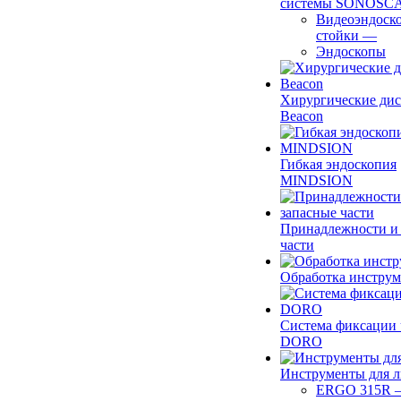
системы SONOSC
Видеоэндоск
стойки
—
Эндоскопы
Хирургические ди
Beacon
Гибкая эндоскопия
MINDSION
Принадлежности и
части
Обработка инструм
Система фиксации 
DORO
Инструменты для 
ERGO 315R