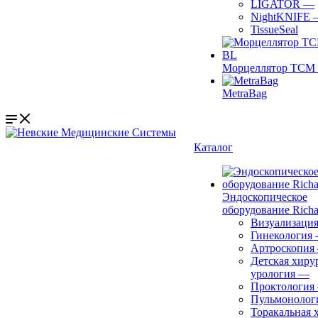
LIGATOR
—
NightKNIFE
TissueSeal
Морцеллятор ТСМ 
MetraBag
Каталог
Эндоскопическое
оборудование Richa
Визуализаци
Гинекология
Артроскопия
Детская хиру
урология
—
Проктология
Пульмонолог
Торакальная 