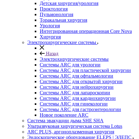
Детская хирургия/урология
Проктология
Пульмонология
Торакальная хирургия
Урология
Интегрированная операционная Core Nova
Хирургия
Электрохирургические системы
Назад
Электрохирургические системы
Системы ARC для урологии
Системы ARC для пластической хирургии
Системы ARC для офтальмологии
Системы ARC для открытой хирургии
Системы ARC для нейрохирургии
Системы ARC для лапароскопии
Системы ARC для кардиохирургии
Системы ARC для гинекологии
Системы ARC для гастроэнтерологии
Новое поколение ARC
Система эвакуации дыма SHE SHA
Ультразвуковая хирургическая система Lotus
ARC PLUS, аргоноплазменная хирургия
Эндоскопическое оборудование ELEPS | ЭЛЕПС