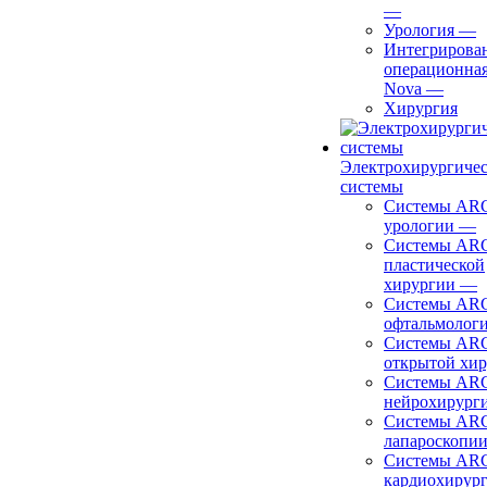
—
Урология
—
Интегрирова
операционная
Nova
—
Хирургия
Электрохирургиче
системы
Системы ARC
урологии
—
Системы ARC
пластической
хирургии
—
Системы ARC
офтальмолог
Системы ARC
открытой хи
Системы ARC
нейрохирург
Системы ARC
лапароскопи
Системы ARC
кардиохирур