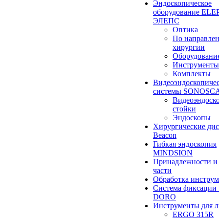
Эндоскопическое
оборудование ELEP
ЭЛЕПС
Оптика
По направле
хирургии
Оборудовани
Инструменты
Комплекты
Видеоэндоскопиче
системы SONOSC
Видеоэндоск
стойки
Эндоскопы
Хирургические ди
Beacon
Гибкая эндоскопия
MINDSION
Принадлежности и
части
Обработка инструм
Система фиксации 
DORO
Инструменты для 
ERGO 315R