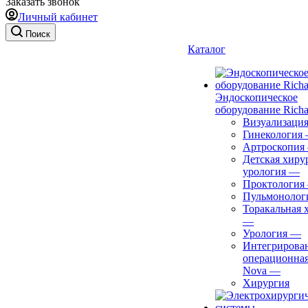
Заказать звонок
Личный кабинет
Поиск
Каталог
Эндоскопическое
оборудование Richa
Визуализаци
Гинекология
Артроскопия
Детская хиру
урология
—
Проктология
Пульмонолог
Торакальная 
—
Урология
—
Интегрирова
операционная
Nova
—
Хирургия