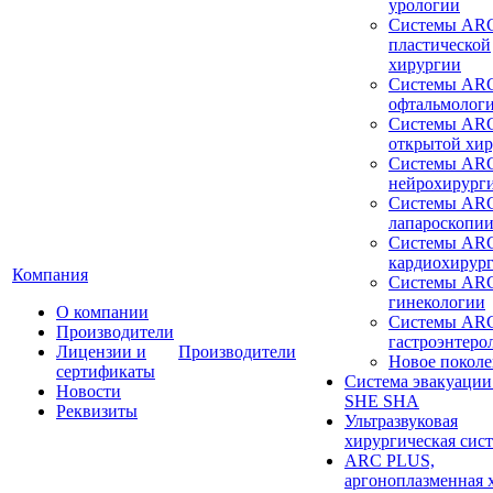
урологии
Системы ARC
пластической
хирургии
Системы ARC
офтальмолог
Системы ARC
открытой хи
Системы ARC
нейрохирург
Системы ARC
лапароскопи
Системы ARC
кардиохирур
Компания
Системы ARC
гинекологии
О компании
Системы ARC
Производители
гастроэнтеро
Лицензии и
Производители
Новое покол
сертификаты
Система эвакуации
Новости
SHE SHA
Реквизиты
Ультразвуковая
хирургическая сист
ARC PLUS,
аргоноплазменная 