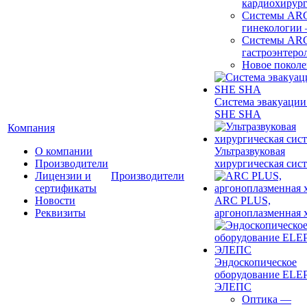
кардиохирур
Системы ARC
гинекологии
Системы ARC
гастроэнтеро
Новое покол
Система эвакуации
SHE SHA
Компания
О компании
Ультразвуковая
Производители
хирургическая сист
Лицензии и
Производители
сертификаты
Новости
ARC PLUS,
Реквизиты
аргоноплазменная 
Эндоскопическое
оборудование ELEP
ЭЛЕПС
Оптика
—