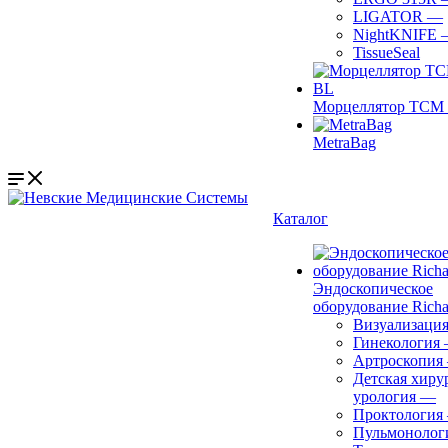
LIGATOR
—
NightKNIFE
TissueSeal
Морцеллятор ТСМ 
MetraBag
Каталог
Эндоскопическое
оборудование Richa
Визуализаци
Гинекология
Артроскопия
Детская хиру
урология
—
Проктология
Пульмонолог