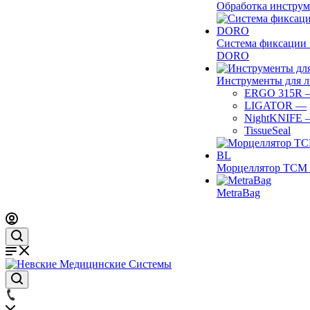
Обработка инструм
Система фиксации 
DORO
Инструменты для 
ERGO 315R
LIGATOR
—
NightKNIFE
TissueSeal
Морцеллятор ТСМ 
MetraBag