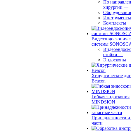
По направле
хирургии
—
Оборудовани
Инструменты
Комплекты
Видеоэндоскопиче
системы SONOSC
Видеоэндоск
стойки
—
Эндоскопы
Хирургические ди
Beacon
Гибкая эндоскопия
MINDSION
Принадлежности и
части