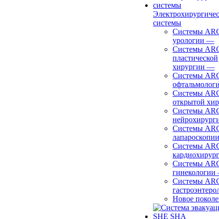
Электрохирургиче
системы
Системы ARC
урологии
—
Системы ARC
пластической
хирургии
—
Системы ARC
офтальмолог
Системы ARC
открытой хи
Системы ARC
нейрохирург
Системы ARC
лапароскопи
Системы ARC
кардиохирур
Системы ARC
гинекологии
Системы ARC
гастроэнтеро
Новое покол