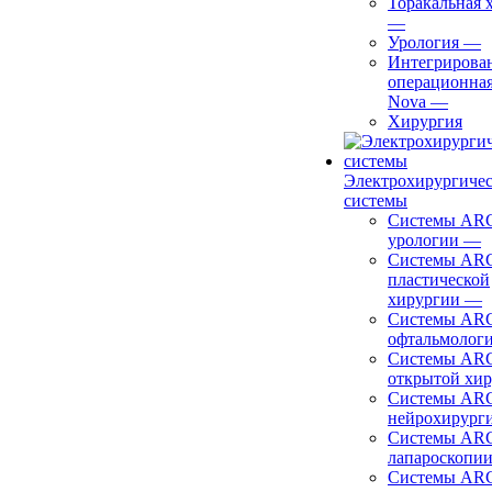
Торакальная 
—
Урология
—
Интегрирова
операционная
Nova
—
Хирургия
Электрохирургиче
системы
Системы ARC
урологии
—
Системы ARC
пластической
хирургии
—
Системы ARC
офтальмолог
Системы ARC
открытой хи
Системы ARC
нейрохирург
Системы ARC
лапароскопи
Системы ARC