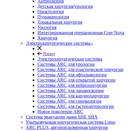
Артроскопия
Детская хирургия/урология
Проктология
Пульмонология
Торакальная хирургия
Урология
Интегрированная операционная Core Nova
Хирургия
Электрохирургические системы
Назад
Электрохирургические системы
Системы ARC для урологии
Системы ARC для пластической хирургии
Системы ARC для офтальмологии
Системы ARC для открытой хирургии
Системы ARC для нейрохирургии
Системы ARC для лапароскопии
Системы ARC для кардиохирургии
Системы ARC для гинекологии
Системы ARC для гастроэнтерологии
Новое поколение ARC
Система эвакуации дыма SHE SHA
Ультразвуковая хирургическая система Lotus
ARC PLUS, аргоноплазменная хирургия