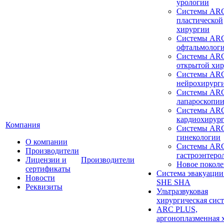
урологии
Системы ARC
пластической
хирургии
Системы ARC
офтальмолог
Системы ARC
открытой хи
Системы ARC
нейрохирург
Системы ARC
лапароскопи
Системы ARC
кардиохирур
Компания
Системы ARC
гинекологии
О компании
Системы ARC
Производители
гастроэнтеро
Лицензии и
Производители
Новое покол
сертификаты
Система эвакуации
Новости
SHE SHA
Реквизиты
Ультразвуковая
хирургическая сист
ARC PLUS,
аргоноплазменная 