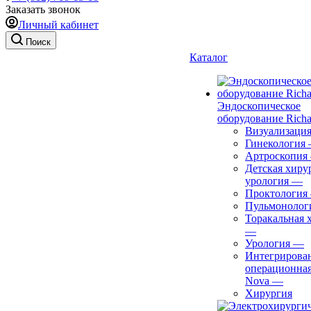
Заказать звонок
Личный кабинет
Поиск
Каталог
Эндоскопическое
оборудование Richa
Визуализаци
Гинекология
Артроскопия
Детская хиру
урология
—
Проктология
Пульмонолог
Торакальная 
—
Урология
—
Интегрирова
операционная
Nova
—
Хирургия