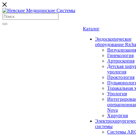
Каталог
Эндоскопическое
оборудование Richa
Визуализаци
Гинекология
Артроскопия
Детская хиру
урология
Проктология
Пульмонолог
Торакальная 
Урология
Интегрирова
операционная
Nova
Хирургия
Электрохирургиче
системы
Системы ARC