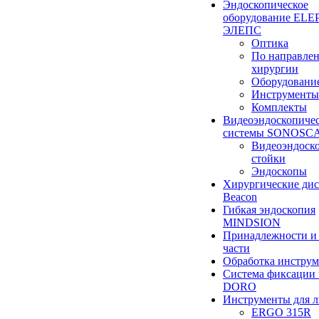
Эндоскопическое
оборудование ELEP
ЭЛЕПС
Оптика
По направле
хирургии
Оборудовани
Инструменты
Комплекты
Видеоэндоскопиче
системы SONOSC
Видеоэндоск
стойки
Эндоскопы
Хирургические ди
Beacon
Гибкая эндоскопия
MINDSION
Принадлежности и
части
Обработка инструм
Система фиксации 
DORO
Инструменты для 
ERGO 315R