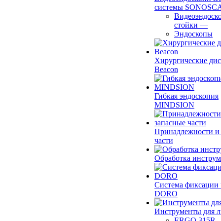
системы SONOSC
Видеоэндоск
стойки
—
Эндоскопы
Хирургические ди
Beacon
Гибкая эндоскопия
MINDSION
Принадлежности и
части
Обработка инструм
Система фиксации 
DORO
Инструменты для 
ERGO 315R