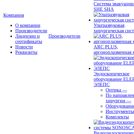
Система эвакуации
SHE SHA
Компания
О компании
Ультразвуковая
Производители
хирургическая сист
Лицензии и
Производители
сертификаты
Новости
ARC PLUS,
Реквизиты
аргоноплазменная 
Эндоскопическое
оборудование ELEP
ЭЛЕПС
Оптика
—
По направле
хирургии
—
Оборудовани
Инструменты
Комплекты
Видеоэндоскопиче