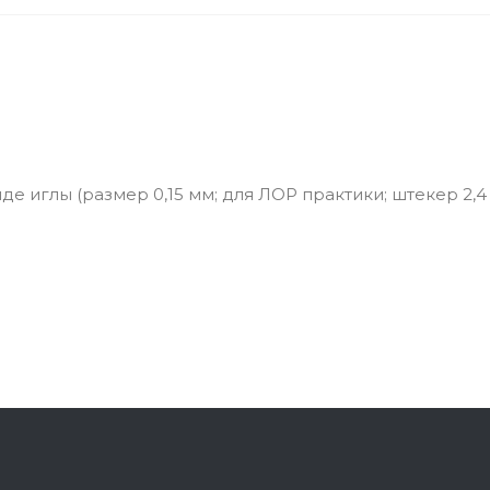
е иглы (размер 0,15 мм; для ЛОР практики; штекер 2,4