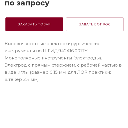
по зап
р
осу
ЗАКАЗАТЬ ТОВАР
ЗАДАТЬ ВОПРОС
Высокочастотные электрохирургические
инструменты по ШГИД.942416.001ТУ.
Монополярные инструменты (электроды).
Электрод c прямым стержнем, c рабочей частью в
виде иглы (размер 0,15 мм; для ЛОР практики;
штекер 2,4 мм)