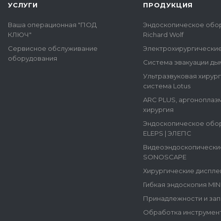
УСЛУГИ
ПРОДУКЦИЯ
Ваша операционная "ПОД
Эндоскопическое обо
КЛЮЧ"
Richard Wolf
Сервисное обслуживание
Электрохирургически
оборудования
Система эвакуации ды
Ультразвуковая хирур
система Lotus
ARC PLUS, аргоноплаз
хирургия
Эндоскопическое обо
ELEPS | ЭЛЕПС
Видеоэндоскопически
SONOSCAPE
Хирургические диспле
Гибкая эндоскопия MI
Принадлежности и зап
Обработка инструмен