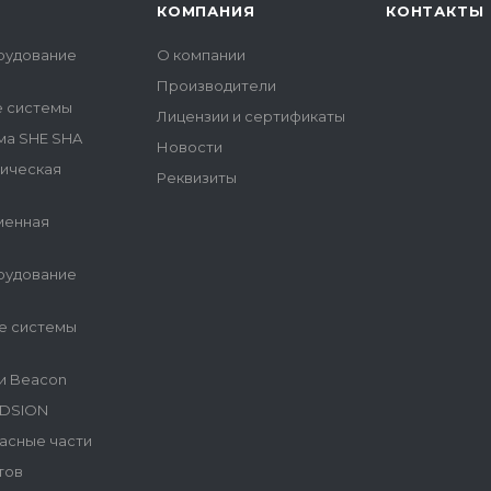
КОМПАНИЯ
КОНТАКТЫ
рудование
О компании
Производители
е системы
Лицензии и сертификаты
ма SHE SHA
Новости
гическая
Реквизиты
менная
рудование
е системы
и Beacon
NDSION
асные части
тов