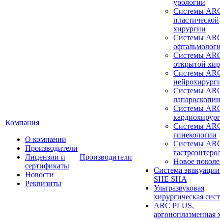
урологии
Системы ARC
пластической
хирургии
Системы ARC
офтальмолог
Системы ARC
открытой хи
Системы ARC
нейрохирург
Системы ARC
лапароскопи
Системы ARC
кардиохирур
Компания
Системы ARC
гинекологии
О компании
Системы ARC
Производители
гастроэнтеро
Лицензии и
Производители
Новое покол
сертификаты
Система эвакуации
Новости
SHE SHA
Реквизиты
Ультразвуковая
хирургическая сист
ARC PLUS,
аргоноплазменная 