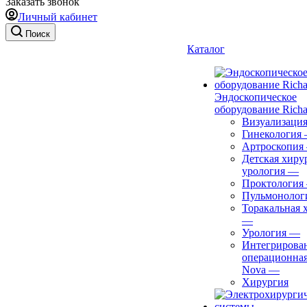
Заказать звонок
Личный кабинет
Поиск
Каталог
Эндоскопическое
оборудование Richa
Визуализаци
Гинекология
Артроскопия
Детская хиру
урология
—
Проктология
Пульмонолог
Торакальная 
—
Урология
—
Интегрирова
операционная
Nova
—
Хирургия