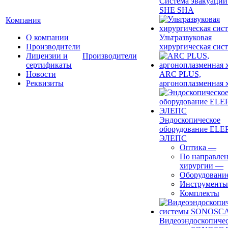
Система эвакуации
SHE SHA
Компания
О компании
Ультразвуковая
Производители
хирургическая сист
Лицензии и
Производители
сертификаты
Новости
ARC PLUS,
Реквизиты
аргоноплазменная 
Эндоскопическое
оборудование ELEP
ЭЛЕПС
Оптика
—
По направле
хирургии
—
Оборудовани
Инструменты
Комплекты
Видеоэндоскопиче