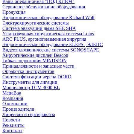
Ваша операционная "ПОД КЛЮЧ"
Сервисное обслуживание оборудования
Продукция
Эндоскопическое оборудование Richard Wolf
Электрохирургические системы
Система эвакуации дыма SHE SHA
Ультразвуковая хирургическая система Lotus
ARC PLUS, аргоноплазменная хирургия
Эндоскопическое оборудование ELEPS | ЭЛЕПС
Видеоэндоскопические системы SONOSCAPE
Хирургические дисплеи Beacon
Гибкая эндоскопия MINDSION
Принадлежности и запасные части
Обработка инструментов
Система фиксации черепа DORO
Инструменты для лигации
Морцеллятор ТСМ 3000 BL
MetraBag
Компания
О компании
Производители
Лицензии и сертификаты
Новости
Реквизиты
Контакты