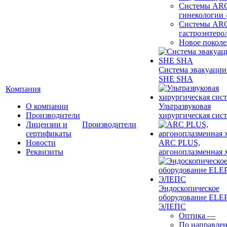
Системы ARC
гинекологии
Системы ARC
гастроэнтеро
Новое покол
Система эвакуации
SHE SHA
Компания
О компании
Ультразвуковая
Производители
хирургическая сист
Лицензии и
Производители
сертификаты
Новости
ARC PLUS,
Реквизиты
аргоноплазменная 
Эндоскопическое
оборудование ELEP
ЭЛЕПС
Оптика
—
По направле