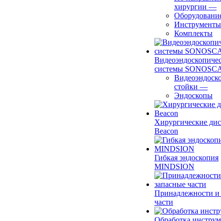
хирургии
—
Оборудовани
Инструменты
Комплекты
Видеоэндоскопиче
системы SONOSC
Видеоэндоск
стойки
—
Эндоскопы
Хирургические ди
Beacon
Гибкая эндоскопия
MINDSION
Принадлежности и
части
Обработка инструм