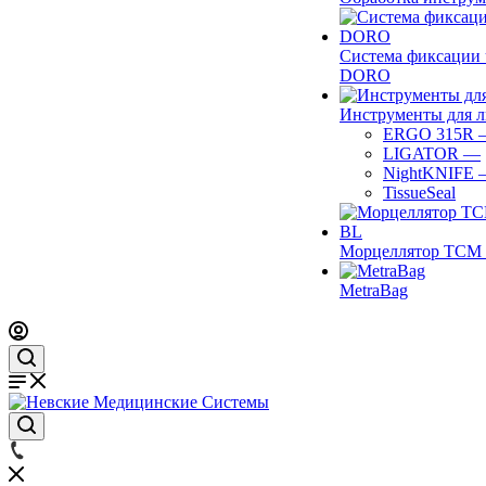
Система фиксации 
DORO
Инструменты для 
ERGO 315R
LIGATOR
—
NightKNIFE
TissueSeal
Морцеллятор ТСМ 
MetraBag