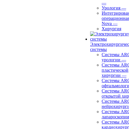
—
Урология
—
Интегрирова
операционная
Nova
—
Хирургия
Электрохирургиче
системы
Системы ARC
урологии
—
Системы ARC
пластической
хирургии
—
Системы ARC
офтальмолог
Системы ARC
открытой хи
Системы ARC
нейрохирург
Системы ARC
лапароскопи
Системы ARC
кардиохирур