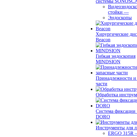
системы SONOSC
Видеоэндоск
стойки
—
Эндоскопы
Хирургические ди
Beacon
Гибкая эндоскопия
MINDSION
Принадлежности и
части
Обработка инструм
Система фиксации 
DORO
Инструменты для 
ERGO 315R