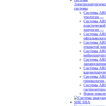
Электрохирургиче
системы
Системы ARC
урологии
—
Системы ARC
пластической
хирургии
—
Системы ARC
офтальмолог
Системы ARC
открытой хи
Системы ARC
нейрохирург
Системы ARC
лапароскопи
Системы ARC
кардиохирур
Системы ARC
гинекологии
Системы ARC
гастроэнтеро
Новое покол