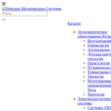
Каталог
Эндоскопическое
оборудование Richa
Визуализаци
Гинекология
Артроскопия
Детская хиру
урология
Проктология
Пульмонолог
Торакальная 
Урология
Интегрирова
операционная
Nova
Хирургия
Электрохирургиче
системы
Системы ARC