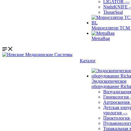
LIGATOR
—
NightKNIFE
TissueSeal
Морцеллятор ТСМ 
MetraBag
Каталог
Эндоскопическое
оборудование Richa
Визуализаци
Гинекология
Артроскопия
Детская хиру
урология
—
Проктология
Пульмонолог
Торакальная 