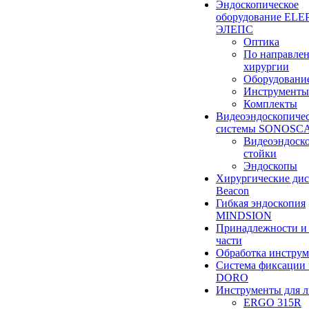
Эндоскопическое
оборудование ELEP
ЭЛЕПС
Оптика
По направле
хирургии
Оборудовани
Инструменты
Комплекты
Видеоэндоскопиче
системы SONOSC
Видеоэндоск
стойки
Эндоскопы
Хирургические ди
Beacon
Гибкая эндоскопия
MINDSION
Принадлежности и
части
Обработка инструм
Система фиксации 
DORO
Инструменты для 
ERGO 315R