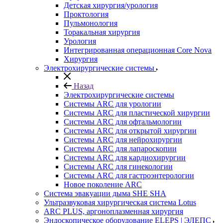
Детская хирургия/урология
Проктология
Пульмонология
Торакальная хирургия
Урология
Интегрированная операционная Core Nova
Хирургия
Электрохирургические системы
Назад
Электрохирургические системы
Системы ARC для урологии
Системы ARC для пластической хирургии
Системы ARC для офтальмологии
Системы ARC для открытой хирургии
Системы ARC для нейрохирургии
Системы ARC для лапароскопии
Системы ARC для кардиохирургии
Системы ARC для гинекологии
Системы ARC для гастроэнтерологии
Новое поколение ARC
Система эвакуации дыма SHE SHA
Ультразвуковая хирургическая система Lotus
ARC PLUS, аргоноплазменная хирургия
Эндоскопическое оборудование ELEPS | ЭЛЕПС