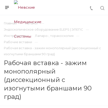
Главная
Каталог
Эндоскопическое оборудование ELEPS | ЭЛЕПС
Инструменты
Лапаро-, торакоскопия
Рабочие вставки
Рабочая вставка - зажим монополярный (диссекционный с
изогнутыми браншами 90 град)
Рабочая вставка - зажим
монополярный
(диссекционный с
изогнутыми браншами 90
град)