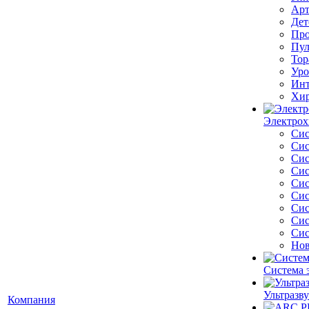
Арт
Дет
Про
Пул
Тор
Уро
Инт
Хир
Электрох
Сис
Сис
Сис
Сис
Сис
Сис
Сис
Сис
Сис
Нов
Система 
Ультразву
Компания