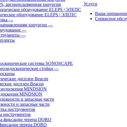
Услуги
, аргоноплазменная хирургия
Ваша операцио
ическое оборудование ELEPS | ЭЛЕПС
Сервисное обсл
ика
—
направлениям хирургии
—
рудование
—
трументы
—
плекты
доскопические системы SONOSCAPE
еоэндоскопические стойки
—
оскопы
еские дисплеи Beacon
эндоскопия MINDSION
жности и запасные части
а инструментов
фиксации черепа DORO