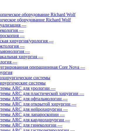
ическое оборудование Richard Wolf
уализация
—
екология
—
роскопия
—
ская хирургия/урология
—
ктология
—
ьмонология
—
акальная хирургия
—
логия
—
егрированная операционная Core Nova
—
ургия
ирургические системы
темы ARC для урологии
—
темы ARC для пластической хирургии
—
темы ARC для офтальмологии
—
темы ARC для открытой хирургии
—
темы ARC для нейрохирургии
—
темы ARC для лапароскопии
—
темы ARC для кардиохирургии
—
темы ARC для гинекологии
—
темы ARC для гастроэнтерологии
—