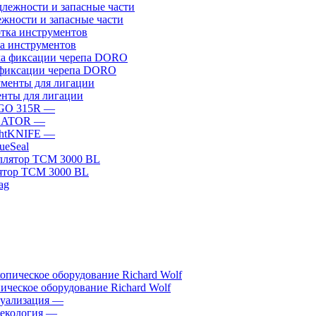
жности и запасные части
а инструментов
фиксации черепа DORO
нты для лигации
GO 315R
—
GATOR
—
htKNIFE
—
sueSeal
ятор ТСМ 3000 BL
ическое оборудование Richard Wolf
уализация
—
екология
—