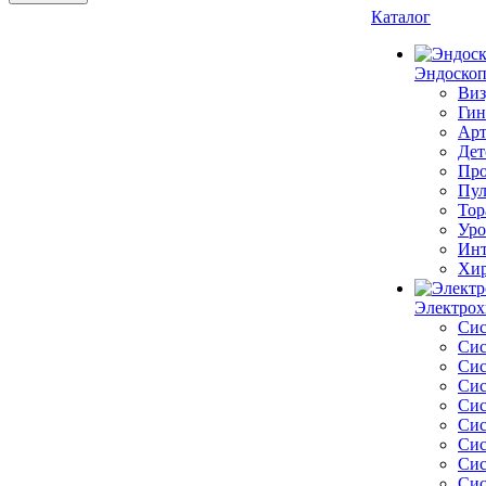
Каталог
Эндоскоп
Виз
Гин
Арт
Дет
Про
Пул
Тор
Уро
Инт
Хир
Электрох
Сис
Сис
Сис
Сис
Сис
Сис
Сис
Сис
Сис