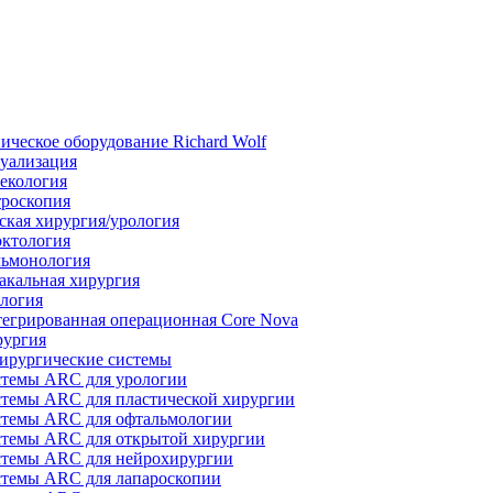
ическое оборудование Richard Wolf
уализация
екология
роскопия
ская хирургия/урология
ктология
ьмонология
акальная хирургия
логия
егрированная операционная Core Nova
ургия
ирургические системы
темы ARC для урологии
темы ARC для пластической хирургии
темы ARC для офтальмологии
темы ARC для открытой хирургии
темы ARC для нейрохирургии
темы ARC для лапароскопии