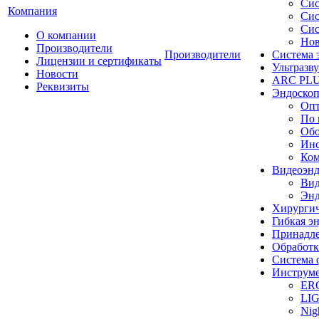
Сис
Компания
Сис
Сис
О компании
Нов
Производители
Производители
Система 
Лицензии и сертификаты
Ультразву
Новости
ARC PLUS
Реквизиты
Эндоскоп
Опт
По 
Обо
Инс
Ком
Видеоэн
Вид
Энд
Хирургич
Гибкая 
Принадле
Обработк
Система 
Инструме
ER
LI
Nig