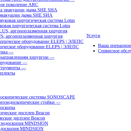
ое поколение ARC
эвакуации дыма SHE SHA
ковая хирургическая система Lotus
Услуги
, аргоноплазменная хирургия
Ваша операцио
ическое оборудование ELEPS | ЭЛЕПС
Сервисное обсл
ика
—
направлениям хирургии
—
рудование
—
трументы
—
плекты
доскопические системы SONOSCAPE
еоэндоскопические стойки
—
оскопы
еские дисплеи Beacon
эндоскопия MINDSION