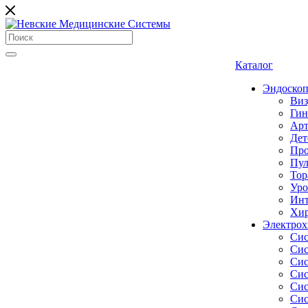
Каталог
Эндоскоп
Виз
Гин
Арт
Дет
Про
Пул
Тор
Уро
Инт
Хир
Электрох
Сис
Сис
Сис
Сис
Сис
Сис