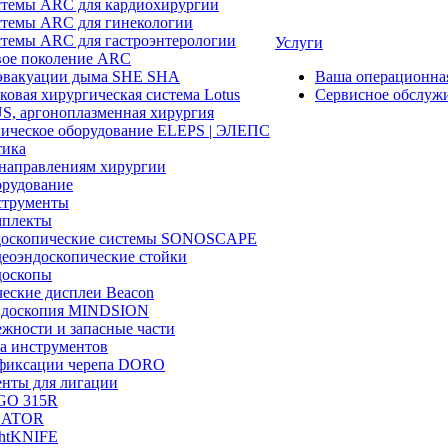
темы ARC для кардиохирургии
темы ARC для гинекологии
темы ARC для гастроэнтерологии
Услуги
ое поколение ARC
эвакуации дыма SHE SHA
Ваша операционн
ковая хирургическая система Lotus
Сервисное обслуж
, аргоноплазменная хирургия
ическое оборудование ELEPS | ЭЛЕПС
ика
направлениям хирургии
рудование
трументы
плекты
доскопические системы SONOSCAPE
еоэндоскопические стойки
оскопы
еские дисплеи Beacon
эндоскопия MINDSION
жности и запасные части
а инструментов
фиксации черепа DORO
нты для лигации
GO 315R
GATOR
htKNIFE