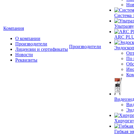
Нов
Система 
Ультразву
Компания
ARC PLUS
О компании
Производители
Производители
Эндоскоп
Лицензии и сертификаты
Опт
Новости
По 
Реквизиты
Обо
Инс
Ком
Видеоэн
Вид
Энд
Хирургич
Гибкая 