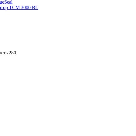
sueSeal
ятор ТСМ 3000 BL
асть 280