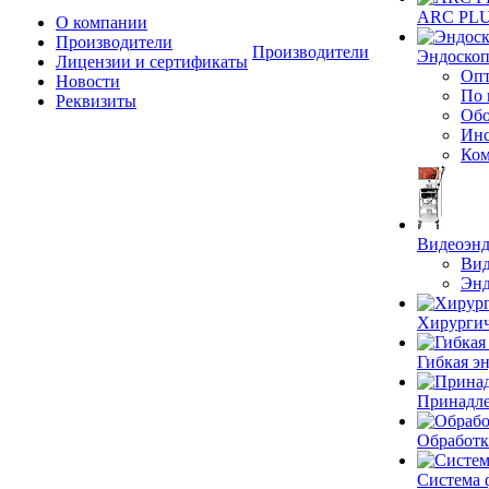
ARC PLUS
О компании
Производители
Производители
Эндоскоп
Лицензии и сертификаты
Опт
Новости
По 
Реквизиты
Обо
Инс
Ком
Видеоэн
Вид
Энд
Хирургич
Гибкая 
Принадле
Обработк
Система 