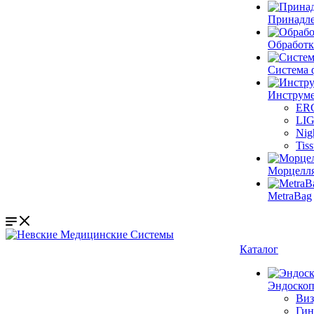
Принадле
Обработк
Система 
Инструме
ER
LI
Nig
Tis
Морцелл
MetraBag
Каталог
Эндоскоп
Виз
Гин