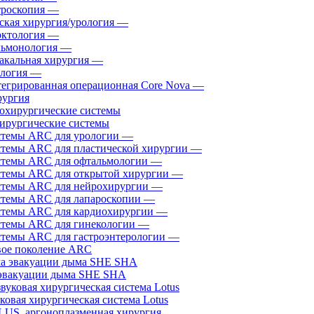
роскопия
—
ская хирургия/урология
—
ктология
—
ьмонология
—
акальная хирургия
—
логия
—
егрированная операционная Core Nova
—
ургия
ирургические системы
темы ARC для урологии
—
темы ARC для пластической хирургии
—
темы ARC для офтальмологии
—
темы ARC для открытой хирургии
—
темы ARC для нейрохирургии
—
темы ARC для лапароскопии
—
темы ARC для кардиохирургии
—
темы ARC для гинекологии
—
темы ARC для гастроэнтерологии
—
ое поколение ARC
эвакуации дыма SHE SHA
ковая хирургическая система Lotus