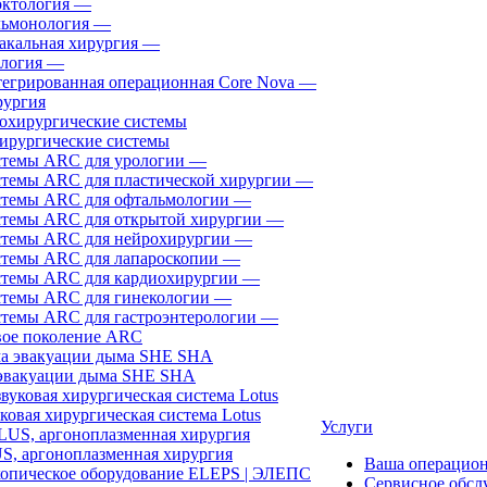
ктология
—
ьмонология
—
акальная хирургия
—
логия
—
егрированная операционная Core Nova
—
ургия
ирургические системы
темы ARC для урологии
—
темы ARC для пластической хирургии
—
темы ARC для офтальмологии
—
темы ARC для открытой хирургии
—
темы ARC для нейрохирургии
—
темы ARC для лапароскопии
—
темы ARC для кардиохирургии
—
темы ARC для гинекологии
—
темы ARC для гастроэнтерологии
—
ое поколение ARC
эвакуации дыма SHE SHA
ковая хирургическая система Lotus
Услуги
, аргоноплазменная хирургия
Ваша операцио
Сервисное обсл