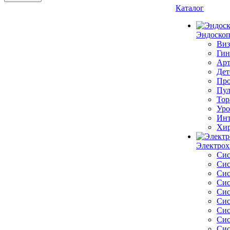
Каталог
Эндоскоп
Виз
Гин
Арт
Дет
Про
Пул
Тор
Уро
Инт
Хир
Электрох
Сис
Сис
Сис
Сис
Сис
Сис
Сис
Сис
Сис