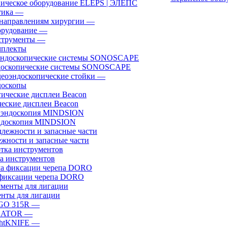
ическое оборудование ELEPS | ЭЛЕПС
ика
—
направлениям хирургии
—
рудование
—
трументы
—
плекты
доскопические системы SONOSCAPE
еоэндоскопические стойки
—
оскопы
еские дисплеи Beacon
эндоскопия MINDSION
жности и запасные части
а инструментов
фиксации черепа DORO
нты для лигации
GO 315R
—
GATOR
—
htKNIFE
—