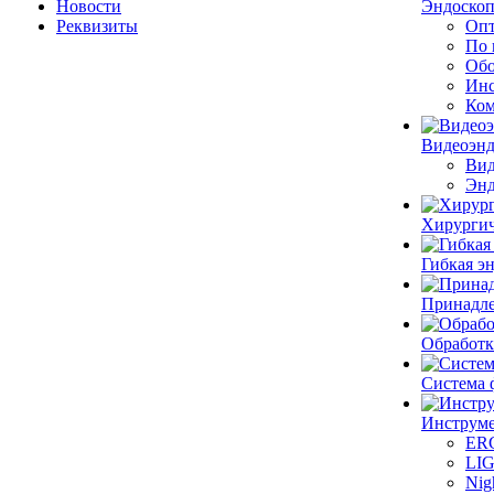
Новости
Эндоскоп
Реквизиты
Опт
По 
Обо
Инс
Ком
Видеоэн
Вид
Энд
Хирургич
Гибкая 
Принадле
Обработк
Система 
Инструме
ER
LI
Nig