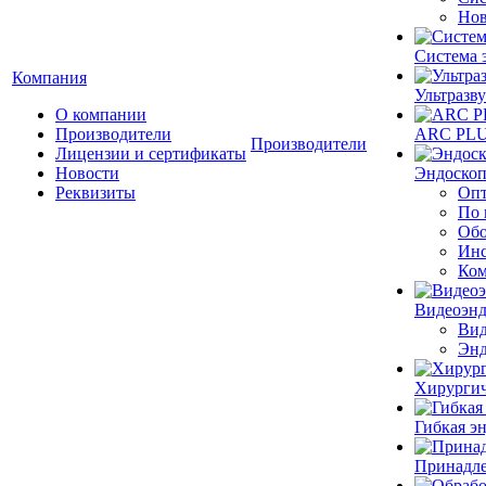
Нов
Система 
Компания
Ультразву
О компании
Производители
ARC PLUS
Производители
Лицензии и сертификаты
Новости
Эндоскоп
Реквизиты
Опт
По 
Обо
Инс
Ком
Видеоэн
Вид
Энд
Хирургич
Гибкая 
Принадле