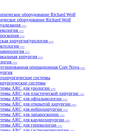
ическое оборудование Richard Wolf
уализация
—
екология
—
роскопия
—
ская хирургия/урология
—
ктология
—
ьмонология
—
акальная хирургия
—
логия
—
егрированная операционная Core Nova
—
ургия
ирургические системы
темы ARC для урологии
—
темы ARC для пластической хирургии
—
темы ARC для офтальмологии
—
темы ARC для открытой хирургии
—
темы ARC для нейрохирургии
—
темы ARC для лапароскопии
—
темы ARC для кардиохирургии
—
темы ARC для гинекологии
—
темы ARC для гастроэнтерологии
—