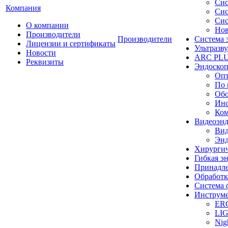
Сис
Компания
Сис
Сис
О компании
Нов
Производители
Производители
Система 
Лицензии и сертификаты
Ультразву
Новости
ARC PLUS
Реквизиты
Эндоскоп
Опт
По 
Обо
Инс
Ком
Видеоэн
Вид
Энд
Хирургич
Гибкая 
Принадле
Обработк
Система 
Инструме
ER
LI
Nig