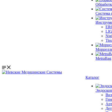
Обработк
Система 
Инструме
ER
LI
Nig
Tis
Морцелл
MetraBag
Каталог
Эндоскоп
Виз
Гин
Арт
Дет