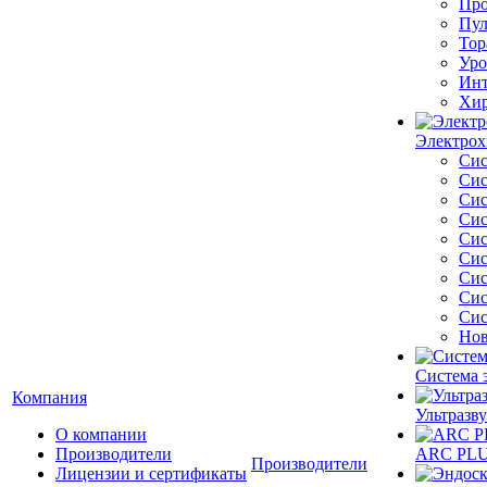
Про
Пул
Тор
Уро
Инт
Хир
Электрох
Сис
Сис
Сис
Сис
Сис
Сис
Сис
Сис
Сис
Нов
Система 
Компания
Ультразву
О компании
Производители
ARC PLUS
Производители
Лицензии и сертификаты