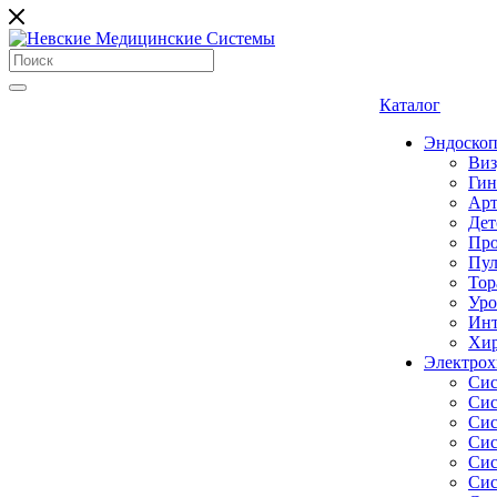
Каталог
Эндоскоп
Виз
Гин
Арт
Дет
Про
Пул
Тор
Уро
Инт
Хир
Электрох
Сис
Сис
Сис
Сис
Сис
Сис