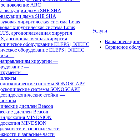
ое поколение ARC
эвакуации дыма SHE SHA
ковая хирургическая система Lotus
Услуги
, аргоноплазменная хирургия
Ваша операцио
Сервисное обсл
ическое оборудование ELEPS | ЭЛЕПС
ика
—
направлениям хирургии
—
рудование
—
трументы
—
плекты
доскопические системы SONOSCAPE
еоэндоскопические стойки
—
оскопы
еские дисплеи Beacon
эндоскопия MINDSION
жности и запасные части