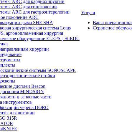
темы ARC для кардиохирургии
темы ARC для гинекологии
темы ARC для гастроэнтерологии
Услуги
ое поколение ARC
эвакуации дыма SHE SHA
Ваша операционн
ковая хирургическая система Lotus
Сервисное обслуж
, аргоноплазменная хирургия
ическое оборудование ELEPS | ЭЛЕПС
ика
направлениям хирургии
рудование
трументы
плекты
доскопические системы SONOSCAPE
еоэндоскопические стойки
оскопы
еские дисплеи Beacon
эндоскопия MINDSION
жности и запасные части
а инструментов
фиксации черепа DORO
нты для лигации
GO 315R
GATOR
htKNIFE