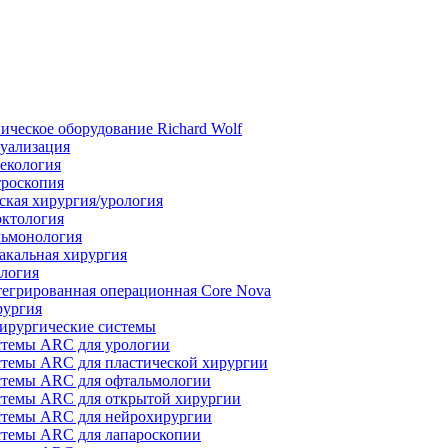
ическое оборудование Richard Wolf
уализация
екология
роскопия
ская хирургия/урология
ктология
ьмонология
акальная хирургия
логия
егрированная операционная Core Nova
ургия
ирургические системы
темы ARC для урологии
темы ARC для пластической хирургии
темы ARC для офтальмологии
темы ARC для открытой хирургии
темы ARC для нейрохирургии
темы ARC для лапароскопии