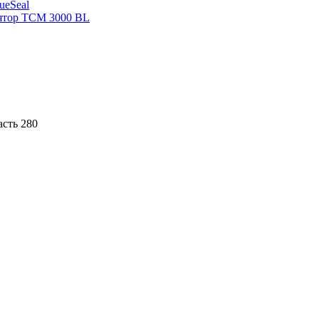
sueSeal
ятор ТСМ 3000 BL
асть 280