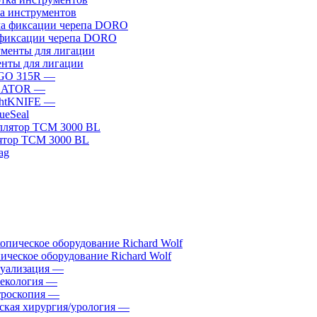
а инструментов
фиксации черепа DORO
нты для лигации
GO 315R
—
GATOR
—
htKNIFE
—
sueSeal
ятор ТСМ 3000 BL
ическое оборудование Richard Wolf
уализация
—
екология
—
роскопия
—
ская хирургия/урология
—