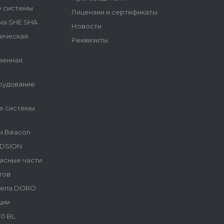
е системы
Лицензии и сертификаты
ма SHE SHA
Новости
гическая
Реквизиты
менная
рудование
е системы
и Beacon
NDSION
асные части
тов
репа DORO
ции
0 BL