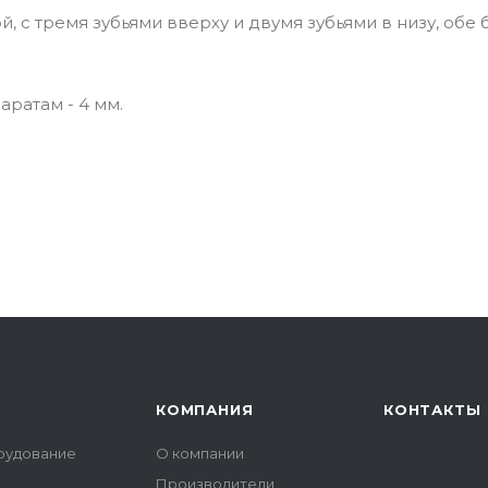
, с тремя зубьями вверху и двумя зубьями в низу, обе
ратам - 4 мм.
КОМПАНИЯ
КОНТАКТЫ
рудование
О компании
Производители