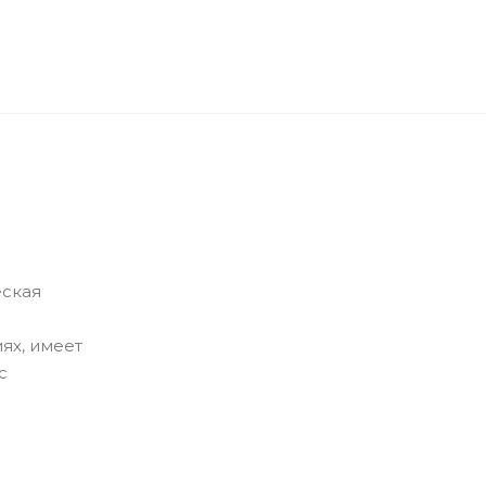
еская
ях, имеет
с