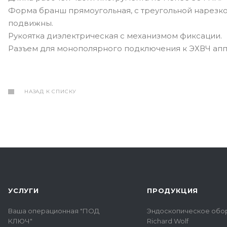
Форма бранш прямоугольная, с треугольной нарезкой
подвижны.
Рукоятка диэлектрическая с механизмом фиксации.
Разъем для монополярного подключения к ЭХВЧ аппа
НАЗАД К СПИСКУ
УСЛУГИ
ПРОДУКЦИЯ
Ваша операционная "ПОД
Эндоскопическое обо
КЛЮЧ"
Richard Wolf