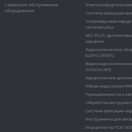
Сервисное обслуживание
Электрохирургически
оборудования
Система эвакуации ды
Ультразвуковая хирур
система Lotus
ARC PLUS, аргоноплаз
хирургия
Эндоскопическое обо
ELEPS | ЭЛЕПС
Видеоэндоскопически
SONOSCAPE
Хирургические диспле
Гибкая эндоскопия MI
Принадлежности и зап
Обработка инструмен
Система фиксации че
Инструменты для лига
Морцеллятор ТСМ 300