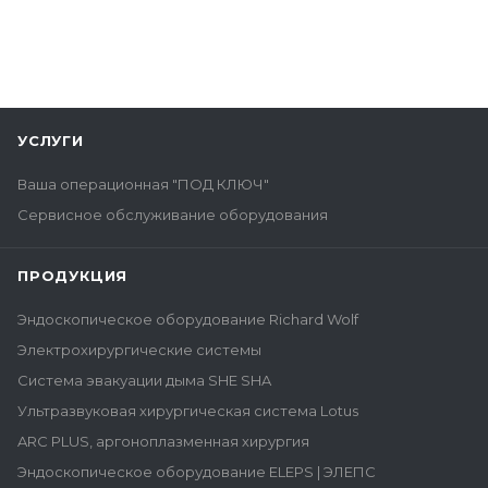
УСЛУГИ
Ваша операционная "ПОД КЛЮЧ"
Сервисное обслуживание оборудования
ПРОДУКЦИЯ
Эндоскопическое оборудование Richard Wolf
Электрохирургические системы
Система эвакуации дыма SHE SHA
Ультразвуковая хирургическая система Lotus
ARC PLUS, аргоноплазменная хирургия
Эндоскопическое оборудование ELEPS | ЭЛЕПС