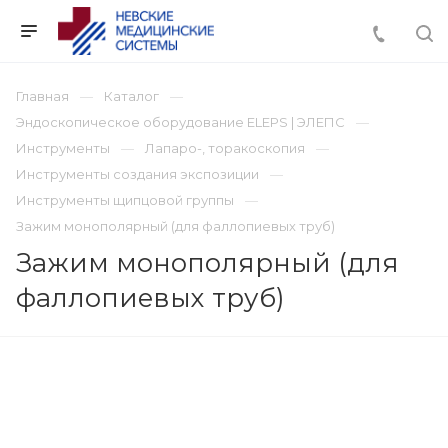
Главная
Каталог
Эндоскопическое оборудование ELEPS | ЭЛЕПС
Инструменты
Лапаро-, торакоскопия
Инструменты создания экспозиции
Инструменты щипцовой группы
Зажим монополярный (для фаллопиевых труб)
Зажим монополярный (для
фаллопиевых труб)