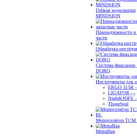
Гибкая эндоскопия
MINDSION
Принадлежности и
части
Обработка инструм
Система фиксации 
DORO
Инструменты для 
ERGO 315R
LIGATOR
—
NightKNIFE
TissueSeal
Морцеллятор ТСМ 
MetraBag