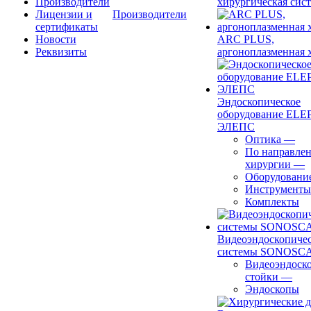
Производители
хирургическая сист
Лицензии и
Производители
сертификаты
Новости
ARC PLUS,
Реквизиты
аргоноплазменная 
Эндоскопическое
оборудование ELEP
ЭЛЕПС
Оптика
—
По направле
хирургии
—
Оборудовани
Инструменты
Комплекты
Видеоэндоскопиче
системы SONOSC
Видеоэндоск
стойки
—
Эндоскопы