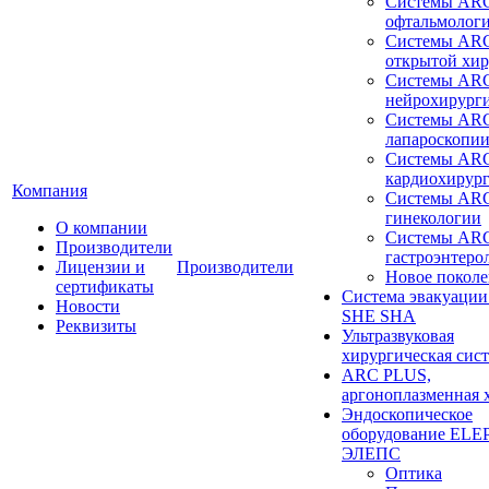
Системы ARC
офтальмолог
Системы ARC
открытой хи
Системы ARC
нейрохирург
Системы ARC
лапароскопи
Системы ARC
кардиохирур
Компания
Системы ARC
гинекологии
О компании
Системы ARC
Производители
гастроэнтеро
Лицензии и
Производители
Новое покол
сертификаты
Система эвакуации
Новости
SHE SHA
Реквизиты
Ультразвуковая
хирургическая сист
ARC PLUS,
аргоноплазменная 
Эндоскопическое
оборудование ELEP
ЭЛЕПС
Оптика