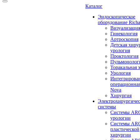
Каталог
Эндоскопическое
оборудование Richa
Визуализаци
Гинекология
Артроскопия
Детская хиру
урология
Проктология
Пульмонолог
Торакальная 
Урология
Интегрирова
операционная
Nova
Хирургия
Электрохирургиче
системы
Системы ARC
урологии
Системы ARC
пластической
хирургии