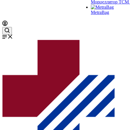
Морцеллятор ТСМ 
MetraBag