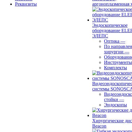
Реквизиты
аргоноплазменная 
Эндоскопическое
оборудование ELEP
ЭЛЕПС
Оптика
—
По направле
хирургии
—
Оборудовани
Инструменты
Комплекты
Видеоэндоскопиче
системы SONOSC
Видеоэндоск
стойки
—
Эндоскопы
Хирургические ди
Beacon