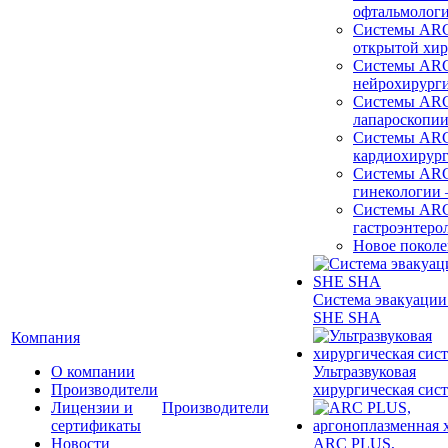
офтальмолог
Системы ARC
открытой хи
Системы ARC
нейрохирург
Системы ARC
лапароскопи
Системы ARC
кардиохирур
Системы ARC
гинекологии
Системы ARC
гастроэнтеро
Новое покол
Система эвакуации
SHE SHA
Компания
О компании
Ультразвуковая
Производители
хирургическая сист
Лицензии и
Производители
сертификаты
Новости
ARC PLUS,