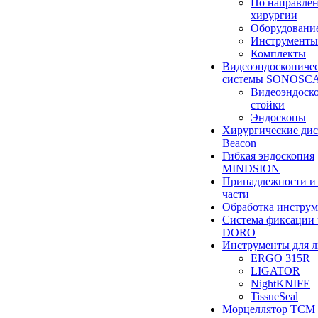
По направле
хирургии
Оборудовани
Инструменты
Комплекты
Видеоэндоскопиче
системы SONOSC
Видеоэндоск
стойки
Эндоскопы
Хирургические ди
Beacon
Гибкая эндоскопия
MINDSION
Принадлежности и
части
Обработка инструм
Система фиксации 
DORO
Инструменты для 
ERGO 315R
LIGATOR
NightKNIFE
TissueSeal
Морцеллятор ТСМ 