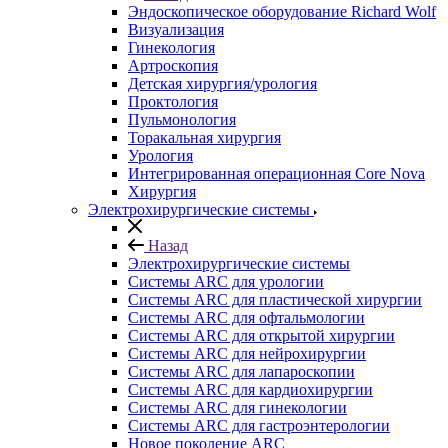
Эндоскопическое оборудование Richard Wolf
Визуализация
Гинекология
Артроскопия
Детская хирургия/урология
Проктология
Пульмонология
Торакальная хирургия
Урология
Интегрированная операционная Core Nova
Хирургия
Электрохирургические системы
Назад
Электрохирургические системы
Системы ARC для урологии
Системы ARC для пластической хирургии
Системы ARC для офтальмологии
Системы ARC для открытой хирургии
Системы ARC для нейрохирургии
Системы ARC для лапароскопии
Системы ARC для кардиохирургии
Системы ARC для гинекологии
Системы ARC для гастроэнтерологии
Новое поколение ARC