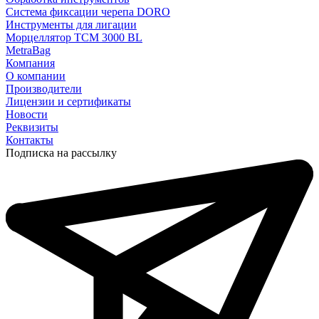
Система фиксации черепа DORO
Инструменты для лигации
Морцеллятор ТСМ 3000 BL
MetraBag
Компания
О компании
Производители
Лицензии и сертификаты
Новости
Реквизиты
Контакты
Подписка на рассылку