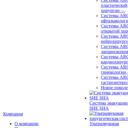
Системы ARC
пластической
хирургии
—
Системы ARC
офтальмолог
Системы ARC
открытой хи
Системы ARC
нейрохирург
Системы ARC
лапароскопи
Системы ARC
кардиохирур
Системы ARC
гинекологии
Системы ARC
гастроэнтеро
Новое покол
Система эвакуации
SHE SHA
Компания
О компании
Ультразвуковая