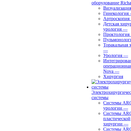
оборудование Richa
Визуализаци
Гинекология
Артроскопия
Детская хиру
урология
—
Проктология
Пульмонолог
Торакальная 
—
Урология
—
Интегрирова
операционная
Nova
—
Хирургия
Электрохирургиче
системы
Системы ARC
урологии
—
Системы ARC
пластической
хирургии
—
Системы ARC