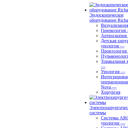
Эндоскопическое
оборудование Richa
Визуализаци
Гинекология
Артроскопия
Детская хиру
урология
—
Проктология
Пульмонолог
Торакальная 
—
Урология
—
Интегрирова
операционная
Nova
—
Хирургия
Электрохирургиче
системы
Системы ARC
урологии
—