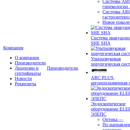
Системы ARC
гинекологии
Системы ARC
гастроэнтеро
Новое покол
Система эвакуации
SHE SHA
Компания
О компании
Ультразвуковая
Производители
хирургическая сист
Лицензии и
Производители
сертификаты
ARC PLUS,
Новости
аргоноплазменная 
Реквизиты
Эндоскопическое
оборудование ELEP
ЭЛЕПС
Оптика
—
По направле
хирургии
—