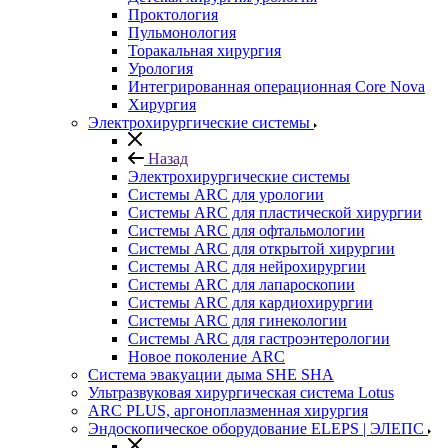
Проктология
Пульмонология
Торакальная хирургия
Урология
Интегрированная операционная Core Nova
Хирургия
Электрохирургические системы
Назад
Электрохирургические системы
Системы ARC для урологии
Системы ARC для пластической хирургии
Системы ARC для офтальмологии
Системы ARC для открытой хирургии
Системы ARC для нейрохирургии
Системы ARC для лапароскопии
Системы ARC для кардиохирургии
Системы ARC для гинекологии
Системы ARC для гастроэнтерологии
Новое поколение ARC
Система эвакуации дыма SHE SHA
Ультразвуковая хирургическая система Lotus
ARC PLUS, аргоноплазменная хирургия
Эндоскопическое оборудование ELEPS | ЭЛЕПС