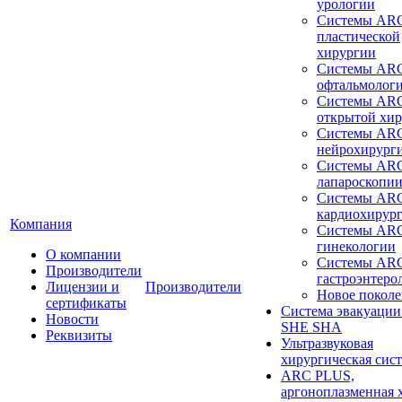
урологии
Системы ARC
пластической
хирургии
Системы ARC
офтальмолог
Системы ARC
открытой хи
Системы ARC
нейрохирург
Системы ARC
лапароскопи
Системы ARC
кардиохирур
Компания
Системы ARC
гинекологии
О компании
Системы ARC
Производители
гастроэнтеро
Лицензии и
Производители
Новое покол
сертификаты
Система эвакуации
Новости
SHE SHA
Реквизиты
Ультразвуковая
хирургическая сист
ARC PLUS,
аргоноплазменная 