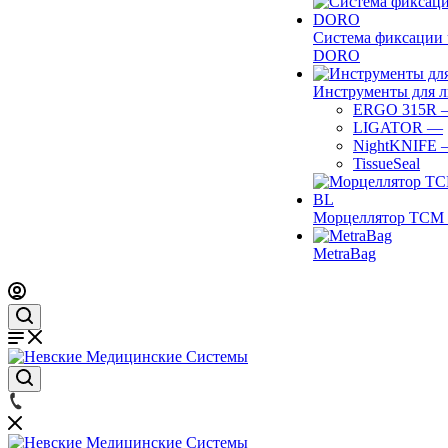
Система фиксации 
DORO
Инструменты для 
ERGO 315R
LIGATOR
—
NightKNIFE
TissueSeal
Морцеллятор ТСМ 
MetraBag