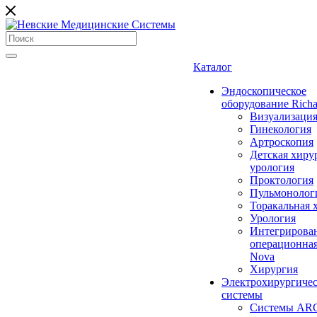
Каталог
Эндоскопическое
оборудование Richa
Визуализаци
Гинекология
Артроскопия
Детская хиру
урология
Проктология
Пульмонолог
Торакальная 
Урология
Интегрирова
операционная
Nova
Хирургия
Электрохирургиче
системы
Системы ARC