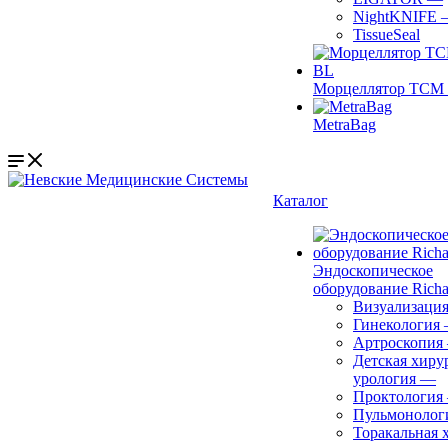
NightKNIFE
TissueSeal
Морцеллятор ТСМ 
MetraBag
Каталог
Эндоскопическое
оборудование Richa
Визуализаци
Гинекология
Артроскопия
Детская хиру
урология
—
Проктология
Пульмонолог
Торакальная 