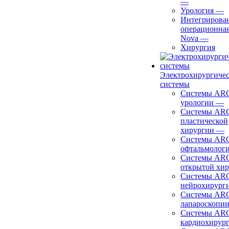
—
Урология
—
Интегрирова
операционная
Nova
—
Хирургия
Электрохирургиче
системы
Системы ARC
урологии
—
Системы ARC
пластической
хирургии
—
Системы ARC
офтальмолог
Системы ARC
открытой хи
Системы ARC
нейрохирург
Системы ARC
лапароскопи
Системы ARC
кардиохирур