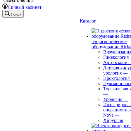
Заказать звонок
Личный кабинет
Поиск
Каталог
Эндоскопическое
оборудование Richa
Визуализаци
Гинекология
Артроскопия
Детская хиру
урология
—
Проктология
Пульмонолог
Торакальная 
—
Урология
—
Интегрирова
операционная
Nova
—
Хирургия