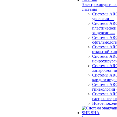
Электрохирургиче
системы
Системы ARC
урологии
—
Системы ARC
пластической
хирургии
—
Системы ARC
офтальмолог
Системы ARC
открытой хи
Системы ARC
нейрохирург
Системы ARC
лапароскопи
Системы ARC
кардиохирур
Системы ARC
гинекологии
Системы ARC
гастроэнтеро
Новое покол