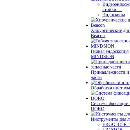
Видеоэндоск
стойки
—
Эндоскопы
Хирургические ди
Beacon
Гибкая эндоскопия
MINDSION
Принадлежности и
части
Обработка инструм
Система фиксации 
DORO
Инструменты для 
ERGO 315R
LIGATOR
—