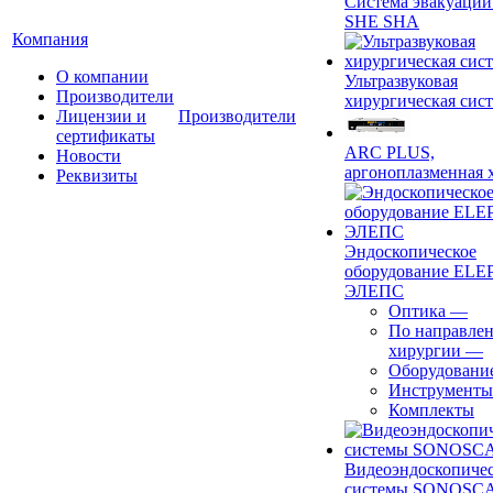
Система эвакуации
SHE SHA
Компания
О компании
Ультразвуковая
Производители
хирургическая сист
Лицензии и
Производители
сертификаты
ARC PLUS,
Новости
аргоноплазменная 
Реквизиты
Эндоскопическое
оборудование ELEP
ЭЛЕПС
Оптика
—
По направле
хирургии
—
Оборудовани
Инструменты
Комплекты
Видеоэндоскопиче
системы SONOSC