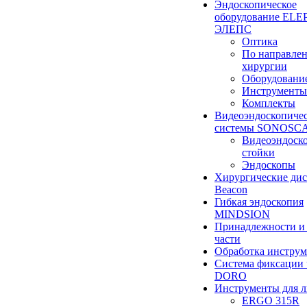
Эндоскопическое
оборудование ELEP
ЭЛЕПС
Оптика
По направле
хирургии
Оборудовани
Инструменты
Комплекты
Видеоэндоскопиче
системы SONOSC
Видеоэндоск
стойки
Эндоскопы
Хирургические ди
Beacon
Гибкая эндоскопия
MINDSION
Принадлежности и
части
Обработка инструм
Система фиксации 
DORO
Инструменты для 
ERGO 315R