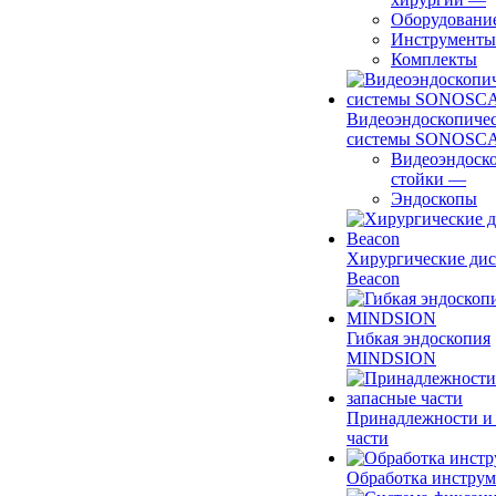
Оборудовани
Инструменты
Комплекты
Видеоэндоскопиче
системы SONOSC
Видеоэндоск
стойки
—
Эндоскопы
Хирургические ди
Beacon
Гибкая эндоскопия
MINDSION
Принадлежности и
части
Обработка инструм