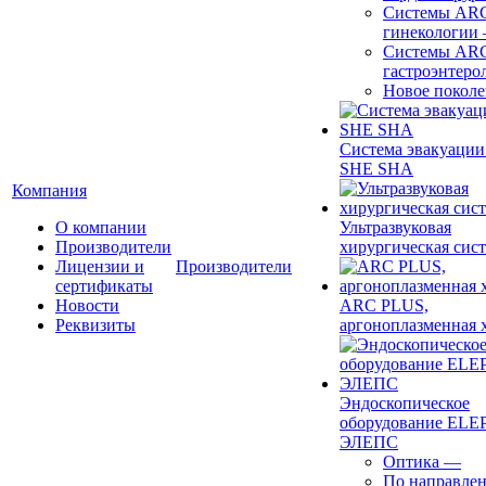
Системы ARC
гинекологии
Системы ARC
гастроэнтеро
Новое покол
Система эвакуации
SHE SHA
Компания
О компании
Ультразвуковая
Производители
хирургическая сист
Лицензии и
Производители
сертификаты
Новости
ARC PLUS,
Реквизиты
аргоноплазменная 
Эндоскопическое
оборудование ELEP
ЭЛЕПС
Оптика
—
По направле