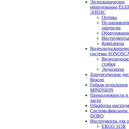
Эндоскопическое
оборудование ELEP
ЭЛЕПС
Оптика
По направле
хирургии
Оборудовани
Инструменты
Комплекты
Видеоэндоскопиче
системы SONOSC
Видеоэндоск
стойки
Эндоскопы
Хирургические ди
Beacon
Гибкая эндоскопия
MINDSION
Принадлежности и
части
Обработка инструм
Система фиксации 
DORO
Инструменты для 
ERGO 315R