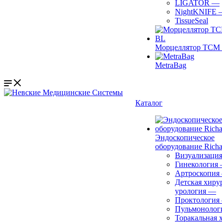
LIGATOR
—
NightKNIFE
TissueSeal
Морцеллятор ТСМ 
MetraBag
Каталог
Эндоскопическое
оборудование Richa
Визуализаци
Гинекология
Артроскопия
Детская хиру
урология
—
Проктология
Пульмонолог
Торакальная 