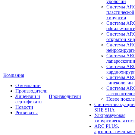
урологии
Системы ARC
пластической
хирургии
Системы ARC
офтальмолог
Системы ARC
открытой хи
Системы ARC
нейрохирург
Системы ARC
лапароскопи
Системы ARC
кардиохирур
Компания
Системы ARC
гинекологии
О компании
Системы ARC
Производители
гастроэнтеро
Лицензии и
Производители
Новое покол
сертификаты
Система эвакуации
Новости
SHE SHA
Реквизиты
Ультразвуковая
хирургическая сист
ARC PLUS,
аргоноплазменная 