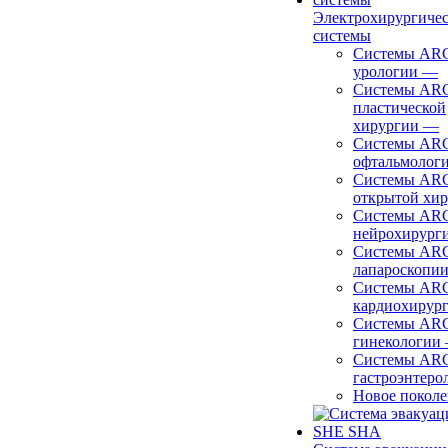
Электрохирургиче
системы
Системы ARC
урологии
—
Системы ARC
пластической
хирургии
—
Системы ARC
офтальмолог
Системы ARC
открытой хи
Системы ARC
нейрохирург
Системы ARC
лапароскопи
Системы ARC
кардиохирур
Системы ARC
гинекологии
Системы ARC
гастроэнтеро
Новое покол