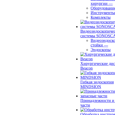
хирургии
—
Оборудовани
Инструменты
Комплекты
Видеоэндоскопиче
системы SONOSC
Видеоэндоск
стойки
—
Эндоскопы
Хирургические ди
Beacon
Гибкая эндоскопия
MINDSION
Принадлежности и
части
Обработка инструм