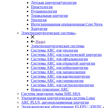
Детская хирургия/урология
Проктология
Пульмонология
Торакальная хирургия
Урология
Интегрированная операционная Core Nova
Хирургия
Электрохирургические системы
Назад
Электрохирургические системы
Системы ARC для урологии
Системы ARC для пластической хирургии
Системы ARC для офтальмологии
Системы ARC для открытой хирургии
Системы ARC для нейрохирургии
Системы ARC для лапароскопии
Системы ARC для кардиохирургии
Системы ARC для гинекологии
Системы ARC для гастроэнтерологии
Новое поколение ARC
Система эвакуации дыма SHE SHA
Ультразвуковая хирургическая система Lotus
ARC PLUS, аргоноплазменная хирургия
Эндоскопическое оборудование ELEPS | ЭЛЕПС