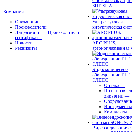
Система эвакуации
SHE SHA
Компания
О компании
Ультразвуковая
Производители
хирургическая сист
Лицензии и
Производители
сертификаты
Новости
ARC PLUS,
Реквизиты
аргоноплазменная 
Эндоскопическое
оборудование ELEP
ЭЛЕПС
Оптика
—
По направле
хирургии
—
Оборудовани
Инструменты
Комплекты
Видеоэндоскопиче