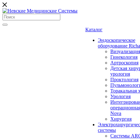
Каталог
Эндоскопическое
оборудование Richa
Визуализаци
Гинекология
Артроскопия
Детская хиру
урология
Проктология
Пульмонолог
Торакальная 
Урология
Интегрирова
операционная
Nova
Хирургия
Электрохирургиче
системы
Системы ARC