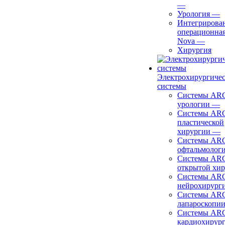
—
Урология
—
Интегрирова
операционная
Nova
—
Хирургия
Электрохирургиче
системы
Системы ARC
урологии
—
Системы ARC
пластической
хирургии
—
Системы ARC
офтальмолог
Системы ARC
открытой хи
Системы ARC
нейрохирург
Системы ARC
лапароскопи
Системы ARC
кардиохирур