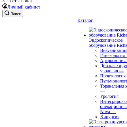
Заказать звонок
Личный кабинет
Поиск
Каталог
Эндоскопическое
оборудование Richa
Визуализаци
Гинекология
Артроскопия
Детская хиру
урология
—
Проктология
Пульмонолог
Торакальная 
—
Урология
—
Интегрирова
операционная
Nova
—
Хирургия