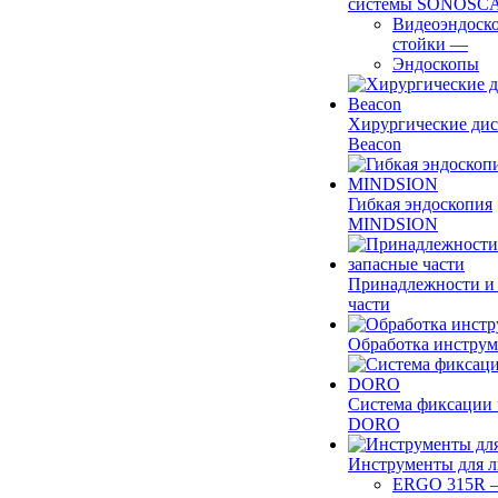
системы SONOSC
Видеоэндоск
стойки
—
Эндоскопы
Хирургические ди
Beacon
Гибкая эндоскопия
MINDSION
Принадлежности и
части
Обработка инструм
Система фиксации 
DORO
Инструменты для 
ERGO 315R