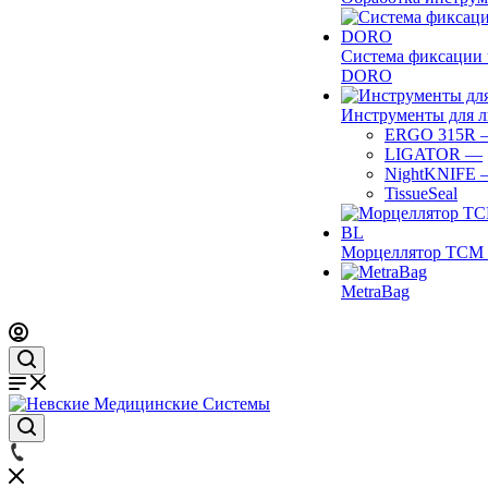
Система фиксации 
DORO
Инструменты для 
ERGO 315R
LIGATOR
—
NightKNIFE
TissueSeal
Морцеллятор ТСМ 
MetraBag