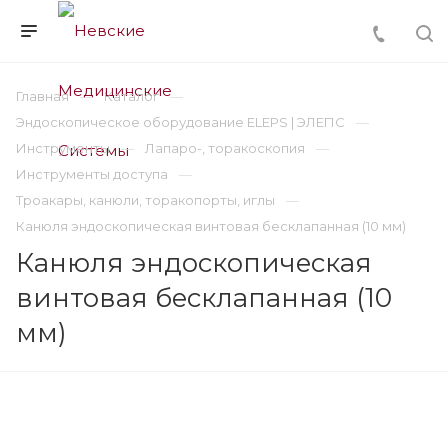
Главная
Каталог
Эндоскопическое оборудование ELEPS | ЭЛЕПС
Инструменты
Лапаро-, торакоскопия
Инструменты доступа
Троакары, канюли, торакопорты, иглы
Канюля эндоскопическая винтовая бесклапанная (10 мм)
Канюля эндоскопическая
винтовая бесклапанная (10
мм)