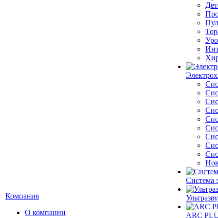
Дет
Про
Пул
Тор
Уро
Инт
Хир
Электрох
Сис
Сис
Сис
Сис
Сис
Сис
Сис
Сис
Сис
Нов
Система 
Компания
Ультразву
О компании
ARC PLUS