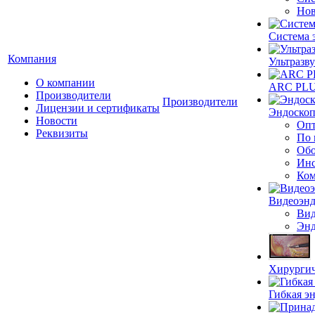
Нов
Система 
Компания
Ультразву
О компании
ARC PLUS
Производители
Производители
Лицензии и сертификаты
Эндоскоп
Новости
Опт
Реквизиты
По 
Обо
Инс
Ком
Видеоэн
Вид
Энд
Хирургич
Гибкая 