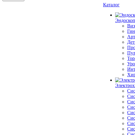
Каталог
Эндоскоп
Виз
Гин
Арт
Дет
Про
Пул
Тор
Уро
Инт
Хир
Электрох
Сис
Сис
Сис
Сис
Сис
Сис
Сис
Сис
Сис