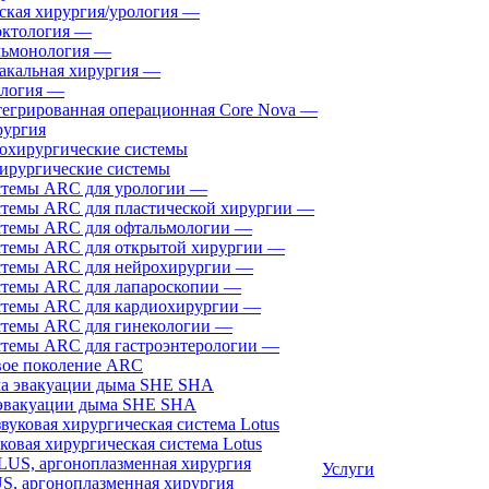
ская хирургия/урология
—
ктология
—
ьмонология
—
акальная хирургия
—
логия
—
егрированная операционная Core Nova
—
ургия
ирургические системы
темы ARC для урологии
—
темы ARC для пластической хирургии
—
темы ARC для офтальмологии
—
темы ARC для открытой хирургии
—
темы ARC для нейрохирургии
—
темы ARC для лапароскопии
—
темы ARC для кардиохирургии
—
темы ARC для гинекологии
—
темы ARC для гастроэнтерологии
—
ое поколение ARC
эвакуации дыма SHE SHA
ковая хирургическая система Lotus
Услуги
, аргоноплазменная хирургия