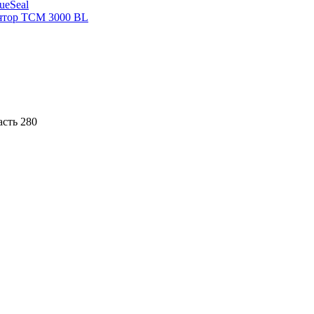
sueSeal
ятор ТСМ 3000 BL
асть 280