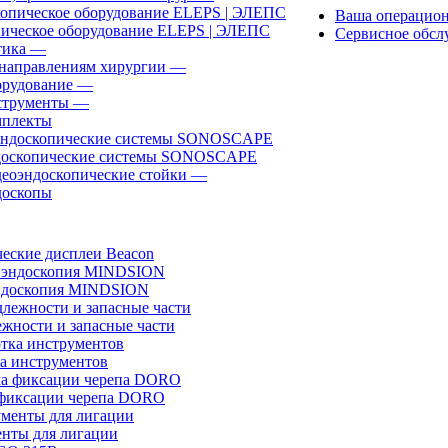
Ваша операцио
ическое оборудование ELEPS | ЭЛЕПС
Сервисное обсл
ика
—
направлениям хирургии
—
рудование
—
трументы
—
плекты
доскопические системы SONOSCAPE
еоэндоскопические стойки
—
оскопы
еские дисплеи Beacon
эндоскопия MINDSION
жности и запасные части
а инструментов
фиксации черепа DORO
нты для лигации