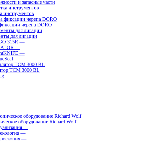
жности и запасные части
а инструментов
фиксации черепа DORO
нты для лигации
GO 315R
—
GATOR
—
htKNIFE
—
sueSeal
ятор ТСМ 3000 BL
ическое оборудование Richard Wolf
уализация
—
екология
—
роскопия
—