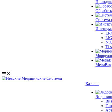
Принадле
Обработк
Система 
Инструме
ER
LI
Nig
Tis
Морцелл
MetraBag
Каталог
Эндоскоп
Виз
Гин
Арт