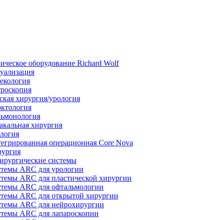
ическое оборудование Richard Wolf
уализация
екология
роскопия
ская хирургия/урология
ктология
ьмонология
акальная хирургия
логия
егрированная операционная Core Nova
ургия
ирургические системы
темы ARC для урологии
темы ARC для пластической хирургии
темы ARC для офтальмологии
темы ARC для открытой хирургии
темы ARC для нейрохирургии
темы ARC для лапароскопии