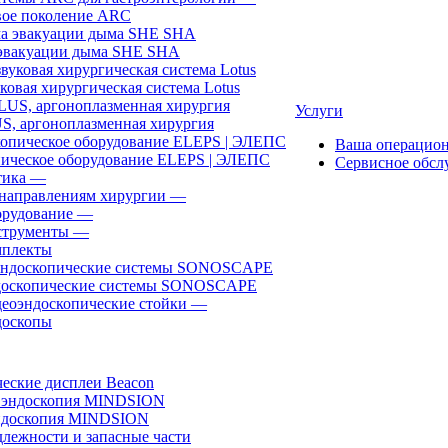
ое поколение ARC
эвакуации дыма SHE SHA
ковая хирургическая система Lotus
Услуги
, аргоноплазменная хирургия
Ваша операцио
ическое оборудование ELEPS | ЭЛЕПС
Сервисное обсл
ика
—
направлениям хирургии
—
рудование
—
трументы
—
плекты
доскопические системы SONOSCAPE
еоэндоскопические стойки
—
оскопы
еские дисплеи Beacon
эндоскопия MINDSION