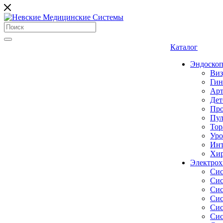
Каталог
Эндоскоп
Виз
Гин
Арт
Дет
Про
Пул
Тор
Уро
Инт
Хир
Электрох
Сис
Сис
Сис
Сис
Сис
Сис