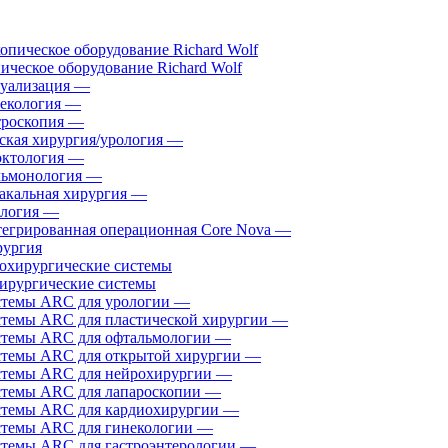
ическое оборудование Richard Wolf
уализация
—
екология
—
роскопия
—
ская хирургия/урология
—
ктология
—
ьмонология
—
акальная хирургия
—
логия
—
егрированная операционная Core Nova
—
ургия
ирургические системы
темы ARC для урологии
—
темы ARC для пластической хирургии
—
темы ARC для офтальмологии
—
темы ARC для открытой хирургии
—
темы ARC для нейрохирургии
—
темы ARC для лапароскопии
—
темы ARC для кардиохирургии
—
темы ARC для гинекологии
—
темы ARC для гастроэнтерологии
—