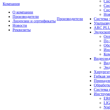
Сис
Компания
Сис
Сис
О компании
Нов
Производители
Производители
Система 
Лицензии и сертификаты
Ультразву
Новости
ARC PLUS
Реквизиты
Эндоскоп
Опт
По 
Обо
Инс
Ком
Видеоэн
Вид
Энд
Хирургич
Гибкая 
Принадле
Обработк
Система 
Инструме
ER
LI
Nig