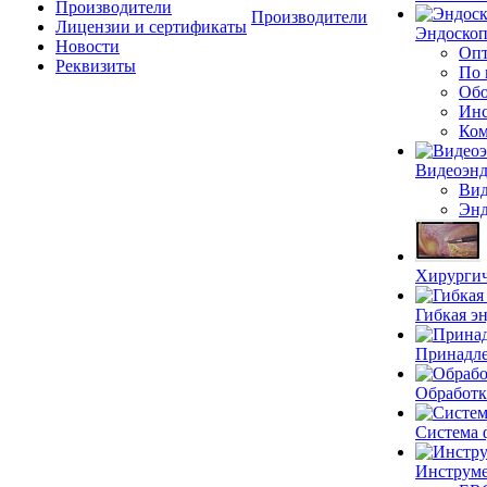
Производители
Производители
Лицензии и сертификаты
Эндоскоп
Новости
Опт
Реквизиты
По 
Обо
Инс
Ком
Видеоэн
Вид
Энд
Хирургич
Гибкая 
Принадле
Обработк
Система 
Инструме