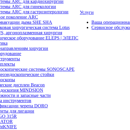
темы ARC для кардиохирургии
темы ARC для гинекологии
темы ARC для гастроэнтерологии
Услуги
ое поколение ARC
эвакуации дыма SHE SHA
Ваша операционн
ковая хирургическая система Lotus
Сервисное обслуж
, аргоноплазменная хирургия
ическое оборудование ELEPS | ЭЛЕПС
ика
направлениям хирургии
рудование
трументы
плекты
доскопические системы SONOSCAPE
еоэндоскопические стойки
оскопы
еские дисплеи Beacon
эндоскопия MINDSION
жности и запасные части
а инструментов
фиксации черепа DORO
нты для лигации
GO 315R
GATOR
htKNIFE