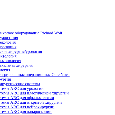
ическое оборудование Richard Wolf
уализация
екология
роскопия
ская хирургия/урология
ктология
ьмонология
акальная хирургия
логия
егрированная операционная Core Nova
ургия
ирургические системы
темы ARC для урологии
темы ARC для пластической хирургии
темы ARC для офтальмологии
темы ARC для открытой хирургии
темы ARC для нейрохирургии
темы ARC для лапароскопии