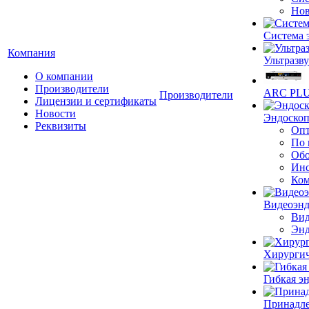
Нов
Система 
Компания
Ультразву
О компании
Производители
ARC PLUS
Производители
Лицензии и сертификаты
Новости
Эндоскоп
Реквизиты
Опт
По 
Обо
Инс
Ком
Видеоэн
Вид
Энд
Хирургич
Гибкая 
Принадле