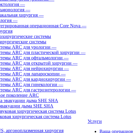
ктология
—
ьмонология
—
акальная хирургия
—
логия
—
егрированная операционная Core Nova
—
ургия
ирургические системы
темы ARC для урологии
—
темы ARC для пластической хирургии
—
темы ARC для офтальмологии
—
темы ARC для открытой хирургии
—
темы ARC для нейрохирургии
—
темы ARC для лапароскопии
—
темы ARC для кардиохирургии
—
темы ARC для гинекологии
—
темы ARC для гастроэнтерологии
—
ое поколение ARC
эвакуации дыма SHE SHA
ковая хирургическая система Lotus
Услуги
, аргоноплазменная хирургия
Ваша операцио