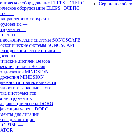
Сервисное обсл
ическое оборудование ELEPS | ЭЛЕПС
ика
—
направлениям хирургии
—
рудование
—
трументы
—
плекты
доскопические системы SONOSCAPE
еоэндоскопические стойки
—
оскопы
еские дисплеи Beacon
эндоскопия MINDSION
жности и запасные части
а инструментов
фиксации черепа DORO
нты для лигации
GO 315R
—
GATOR
—