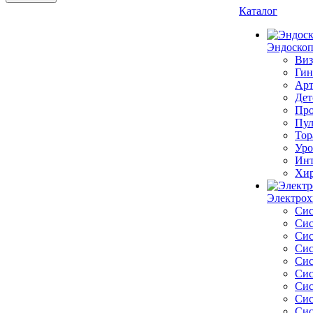
Каталог
Эндоскоп
Виз
Гин
Арт
Дет
Про
Пул
Тор
Уро
Инт
Хир
Электрох
Сис
Сис
Сис
Сис
Сис
Сис
Сис
Сис
Сис