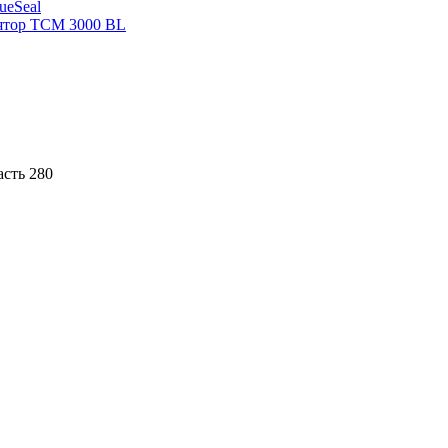
sueSeal
ятор ТСМ 3000 BL
асть 280