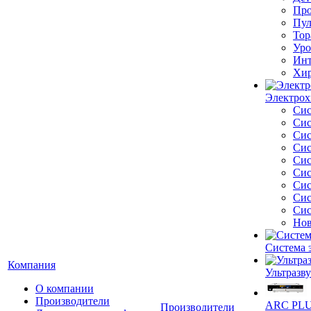
Про
Пул
Тор
Уро
Инт
Хир
Электрох
Сис
Сис
Сис
Сис
Сис
Сис
Сис
Сис
Сис
Нов
Система 
Компания
Ультразву
О компании
Производители
ARC PLUS
Производители