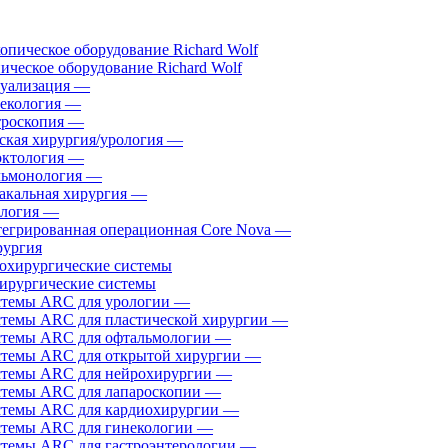
ическое оборудование Richard Wolf
уализация
—
екология
—
роскопия
—
ская хирургия/урология
—
ктология
—
ьмонология
—
акальная хирургия
—
логия
—
егрированная операционная Core Nova
—
ургия
ирургические системы
темы ARC для урологии
—
темы ARC для пластической хирургии
—
темы ARC для офтальмологии
—
темы ARC для открытой хирургии
—
темы ARC для нейрохирургии
—
темы ARC для лапароскопии
—
темы ARC для кардиохирургии
—
темы ARC для гинекологии
—
темы ARC для гастроэнтерологии
—