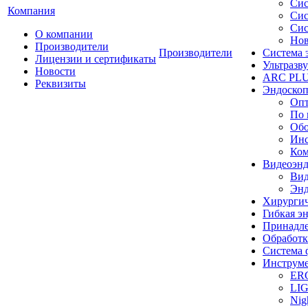
Сис
Компания
Сис
Сис
О компании
Нов
Производители
Производители
Система 
Лицензии и сертификаты
Ультразву
Новости
ARC PLUS
Реквизиты
Эндоскоп
Опт
По 
Обо
Инс
Ком
Видеоэн
Вид
Энд
Хирургич
Гибкая 
Принадле
Обработк
Система 
Инструме
ER
LI
Nig