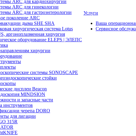
темы ARC для кардиохирургии
темы ARC для гинекологии
темы ARC для гастроэнтерологии
Услуги
ое поколение ARC
эвакуации дыма SHE SHA
Ваша операционн
ковая хирургическая система Lotus
Сервисное обслуж
, аргоноплазменная хирургия
ическое оборудование ELEPS | ЭЛЕПС
ика
направлениям хирургии
рудование
трументы
плекты
доскопические системы SONOSCAPE
еоэндоскопические стойки
оскопы
еские дисплеи Beacon
эндоскопия MINDSION
жности и запасные части
а инструментов
фиксации черепа DORO
нты для лигации
GO 315R
GATOR
htKNIFE