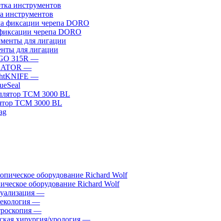
а инструментов
фиксации черепа DORO
нты для лигации
GO 315R
—
GATOR
—
htKNIFE
—
sueSeal
ятор ТСМ 3000 BL
ическое оборудование Richard Wolf
уализация
—
екология
—
роскопия
—
ская хирургия/урология
—