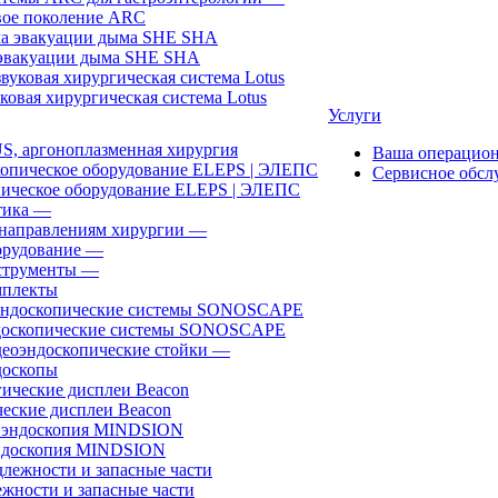
ое поколение ARC
эвакуации дыма SHE SHA
ковая хирургическая система Lotus
Услуги
, аргоноплазменная хирургия
Ваша операцио
Сервисное обсл
ическое оборудование ELEPS | ЭЛЕПС
ика
—
направлениям хирургии
—
рудование
—
трументы
—
плекты
доскопические системы SONOSCAPE
еоэндоскопические стойки
—
оскопы
еские дисплеи Beacon
эндоскопия MINDSION
жности и запасные части