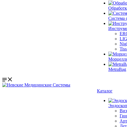
Обработк
Система 
Инструме
ER
LI
Nig
Tis
Морцелл
MetraBag
Каталог
Эндоскоп
Виз
Гин
Арт
Дет