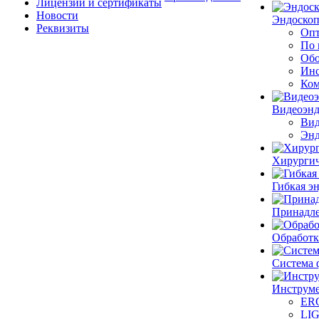
Лицензии и сертификаты
Новости
Эндоскоп
Реквизиты
Опт
По 
Обо
Инс
Ком
Видеоэн
Вид
Энд
Хирургич
Гибкая 
Принадле
Обработк
Система 
Инструме
ER
LI