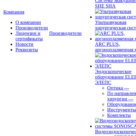
Система эвакуации
SHE SHA
Компания
О компании
Ультразвуковая
Производители
хирургическая сист
Лицензии и
Производители
сертификаты
Новости
ARC PLUS,
Реквизиты
аргоноплазменная 
Эндоскопическое
оборудование ELEP
ЭЛЕПС
Оптика
—
По направле
хирургии
—
Оборудовани
Инструменты
Комплекты
Видеоэндоскопиче