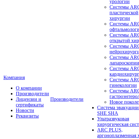
урологии
Системы ARC
пластической
хирургии
Системы ARC
офтальмолог
Системы ARC
открытой хи
Системы ARC
нейрохирург
Системы ARC
лапароскопи
Системы ARC
кардиохирур
Компания
Системы ARC
гинекологии
О компании
Системы ARC
Производители
гастроэнтеро
Лицензии и
Производители
Новое покол
сертификаты
Система эвакуации
Новости
SHE SHA
Реквизиты
Ультразвуковая
хирургическая сист
ARC PLUS,
аргоноплазменная 