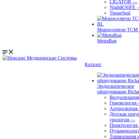
LIGATOR
—
NightKNIFE
TissueSeal
Морцеллятор ТСМ 
MetraBag
Каталог
Эндоскопическое
оборудование Richa
Визуализаци
Гинекология
Артроскопия
Детская хиру
урология
—
Проктология
Пульмонолог
Торакальная 