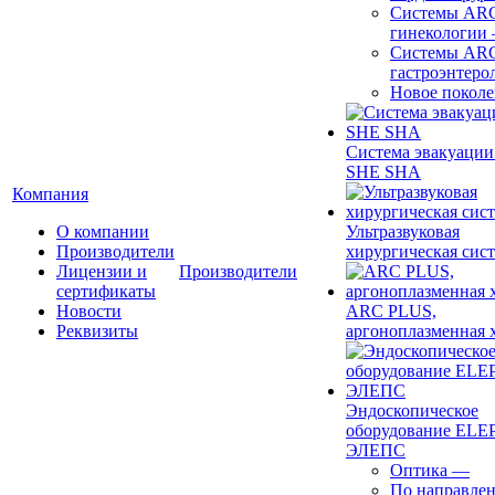
Системы ARC
гинекологии
Системы ARC
гастроэнтеро
Новое покол
Система эвакуации
SHE SHA
Компания
О компании
Ультразвуковая
Производители
хирургическая сист
Лицензии и
Производители
сертификаты
Новости
ARC PLUS,
Реквизиты
аргоноплазменная 
Эндоскопическое
оборудование ELEP
ЭЛЕПС
Оптика
—
По направле