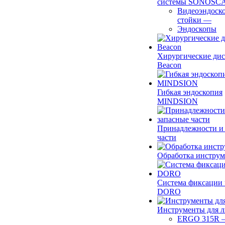
системы SONOSC
Видеоэндоск
стойки
—
Эндоскопы
Хирургические ди
Beacon
Гибкая эндоскопия
MINDSION
Принадлежности и
части
Обработка инструм
Система фиксации 
DORO
Инструменты для 
ERGO 315R