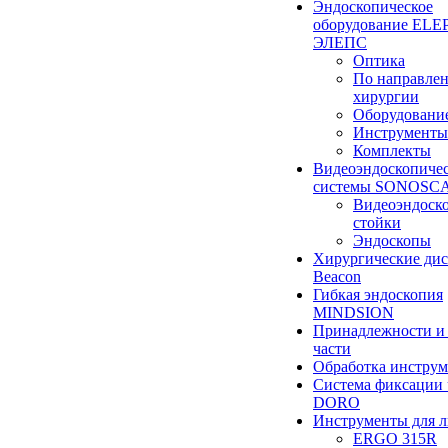
Эндоскопическое
оборудование ELEP
ЭЛЕПС
Оптика
По направле
хирургии
Оборудовани
Инструменты
Комплекты
Видеоэндоскопиче
системы SONOSC
Видеоэндоск
стойки
Эндоскопы
Хирургические ди
Beacon
Гибкая эндоскопия
MINDSION
Принадлежности и
части
Обработка инструм
Система фиксации 
DORO
Инструменты для 
ERGO 315R