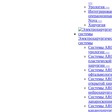
—
Урология
—
Интегрирова
операционная
Nova
—
Хирургия
Электрохирургиче
системы
Системы ARC
урологии
—
Системы ARC
пластической
хирургии
—
Системы ARC
офтальмолог
Системы ARC
открытой хи
Системы ARC
нейрохирург
Системы ARC
лапароскопи
Системы ARC
кардиохирур