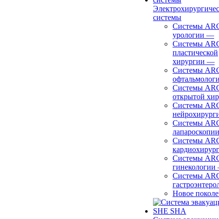
Электрохирургиче
системы
Системы ARC
урологии
—
Системы ARC
пластической
хирургии
—
Системы ARC
офтальмолог
Системы ARC
открытой хи
Системы ARC
нейрохирург
Системы ARC
лапароскопи
Системы ARC
кардиохирур
Системы ARC
гинекологии
Системы ARC
гастроэнтеро
Новое покол