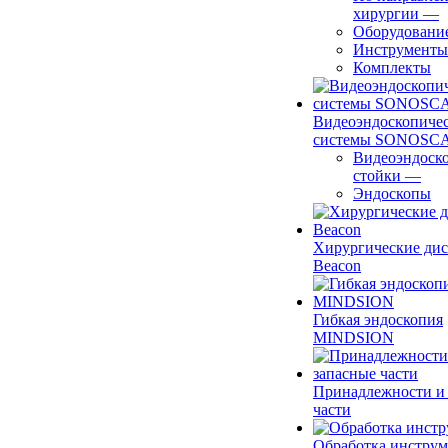
хирургии
—
Оборудовани
Инструменты
Комплекты
Видеоэндоскопиче
системы SONOSC
Видеоэндоск
стойки
—
Эндоскопы
Хирургические ди
Beacon
Гибкая эндоскопия
MINDSION
Принадлежности и
части
Обработка инструм