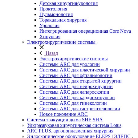
Детская хирургия/урология
Проктология
Пульмонология
Торакальная хирургия
Урология
Интегрированная операционная Core Nova
Хирургия
Электрохирургические системы
Назад
Электрохирургические системы
Системы ARC для урологии
Системы ARC для пластической хирургии
Системы ARC для офтальмологии
Системы ARC для открытой хирургии
Системы ARC для нейрохирургии
Системы ARC для лапароскопии
Системы ARC для кардиохирургии
Системы ARC для гинекологии
Системы ARC для гастроэнтерологии
Новое поколение ARC
Система эвакуации дыма SHE SHA
Ультразвуковая хирургическая система Lotus
ARC PLUS, аргоноплазменная хирургия
Эндоскопическое оборудование ELEPS | ЭЛЕПС