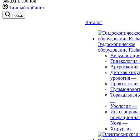
Заказать звонок
Личный кабинет
Поиск
Каталог
Эндоскопическое
оборудование Richa
Визуализаци
Гинекология
Артроскопия
Детская хиру
урология
—
Проктология
Пульмонолог
Торакальная 
—
Урология
—
Интегрирова
операционная
Nova
—
Хирургия