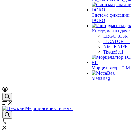
Система фиксации 
DORO
Инструменты для 
ERGO 315R
LIGATOR
—
NightKNIFE
TissueSeal
Морцеллятор ТСМ 
MetraBag