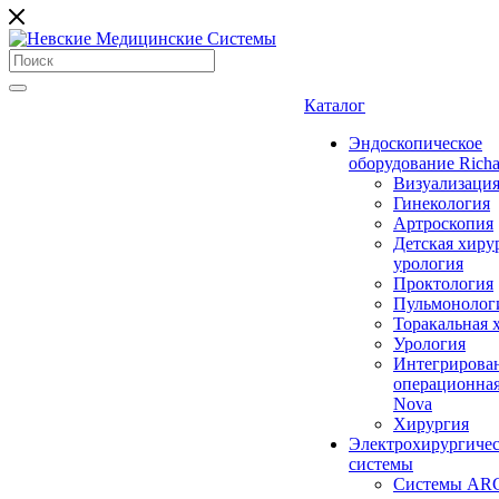
Каталог
Эндоскопическое
оборудование Richa
Визуализаци
Гинекология
Артроскопия
Детская хиру
урология
Проктология
Пульмонолог
Торакальная 
Урология
Интегрирова
операционная
Nova
Хирургия
Электрохирургиче
системы
Системы ARC