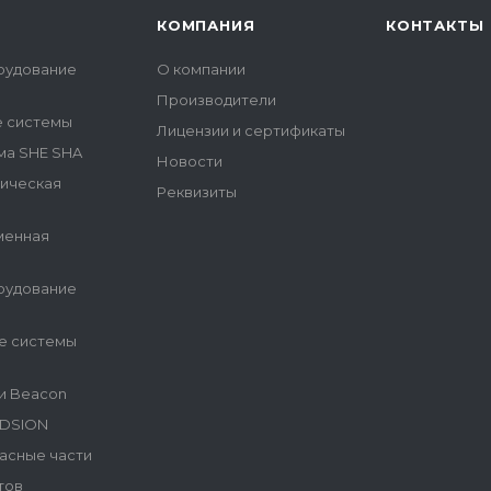
КОМПАНИЯ
КОНТАКТЫ
рудование
О компании
Производители
е системы
Лицензии и сертификаты
ма SHE SHA
Новости
гическая
Реквизиты
менная
рудование
е системы
и Beacon
NDSION
асные части
тов