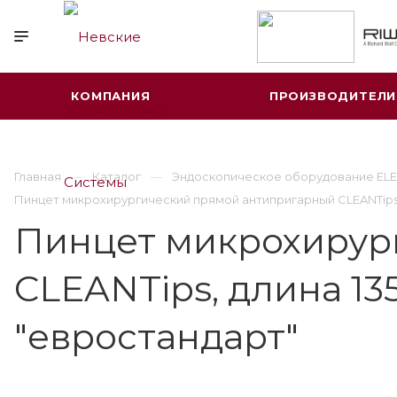
КОМПАНИЯ
ПРОИЗВОДИТЕЛИ
Главная
Каталог
Эндоскопическое оборудование ELE
Пинцет микрохирургический прямой антипригарный CLEANTips, д
Пинцет микрохирур
CLEANTips, длина 13
"евростандарт"