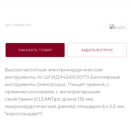
АРТ.
ЕМ264-3СЕ
ЗАКАЗАТЬ ТОВАР
ЗАДАТЬ ВОПРОС
Высокочастотные электрохирургические
инструменты по ШГИД.942416.001ТУ.Биполярные
инструменты (электроды). Пинцет прямой, с
прямыми кончиками, с антипригарными
свойствами (CLEANTips; длина 135 мм;
микрохирургический; размер площадки 6 х 0,5 мм;
"евростандарт")