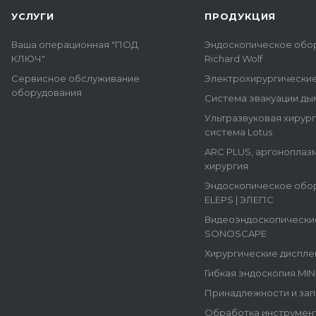
УСЛУГИ
ПРОДУКЦИЯ
Ваша операционная "ПОД
Эндоскопическое обо
КЛЮЧ"
Richard Wolf
Сервисное обслуживание
Электрохирургически
оборудования
Система эвакуации ды
Ультразвуковая хирур
система Lotus
ARC PLUS, аргоноплаз
хирургия
Эндоскопическое обо
ELEPS | ЭЛЕПС
Видеоэндоскопически
SONOSCAPE
Хирургические диспле
Гибкая эндоскопия MI
Принадлежности и зап
Обработка инструмен