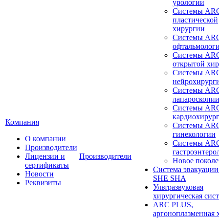
урологии
Системы ARC
пластической
хирургии
Системы ARC
офтальмолог
Системы ARC
открытой хи
Системы ARC
нейрохирург
Системы ARC
лапароскопи
Системы ARC
кардиохирур
Компания
Системы ARC
гинекологии
О компании
Системы ARC
Производители
гастроэнтеро
Лицензии и
Производители
Новое покол
сертификаты
Система эвакуации
Новости
SHE SHA
Реквизиты
Ультразвуковая
хирургическая сист
ARC PLUS,
аргоноплазменная 