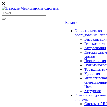
Каталог
Эндоскопическое
оборудование Richa
Визуализаци
Гинекология
Артроскопия
Детская хиру
урология
Проктология
Пульмонолог
Торакальная 
Урология
Интегрирова
операционная
Nova
Хирургия
Электрохирургиче
системы
Системы ARC