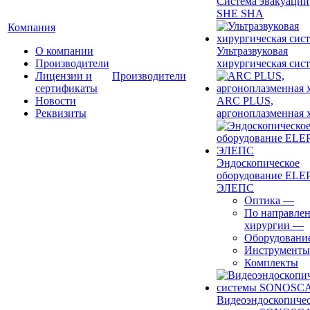
Система эвакуации
SHE SHA
Компания
О компании
Ультразвуковая
Производители
хирургическая сист
Лицензии и
Производители
сертификаты
Новости
ARC PLUS,
Реквизиты
аргоноплазменная 
Эндоскопическое
оборудование ELEP
ЭЛЕПС
Оптика
—
По направле
хирургии
—
Оборудовани
Инструменты
Комплекты
Видеоэндоскопиче