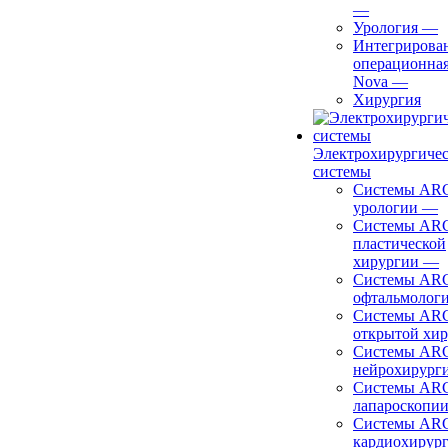
—
Урология
—
Интегрирова
операционная
Nova
—
Хирургия
Электрохирургиче
системы
Системы ARC
урологии
—
Системы ARC
пластической
хирургии
—
Системы ARC
офтальмолог
Системы ARC
открытой хи
Системы ARC
нейрохирург
Системы ARC
лапароскопи
Системы ARC
кардиохирур