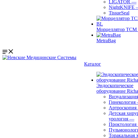
LIGATOR
—
NightKNIFE
TissueSeal
Морцеллятор ТСМ 
MetraBag
Каталог
Эндоскопическое
оборудование Richa
Визуализаци
Гинекология
Артроскопия
Детская хиру
урология
—
Проктология
Пульмонолог
Торакальная 