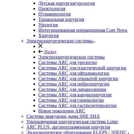
Детская хирургия/урология
Проктология
Пульмонология
Торакальная хирургия
Урология
Интегрированная операционная Core Nova
Хирургия
Электрохирургические системы
Назад
Электрохирургические системы
Системы ARC для урологии
Системы ARC для пластической хирургии
Системы ARC для офтальмологии
Системы ARC для открытой хирургии
Системы ARC для нейрохирургии
Системы ARC для лапароскопии
Системы ARC для кардиохирургии
Системы ARC для гинекологии
Системы ARC для гастроэнтерологии
Новое поколение ARC
Система эвакуации дыма SHE SHA
Ультразвуковая хирургическая система Lotus
ARC PLUS, аргоноплазменная хирургия
Эндоскопическое оборудование ELEPS | ЭЛЕПС