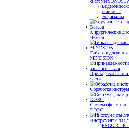
системы SONOSC
Видеоэндоск
стойки
—
Эндоскопы
Хирургические ди
Beacon
Гибкая эндоскопия
MINDSION
Принадлежности и
части
Обработка инструм
Система фиксации 
DORO
Инструменты для 
ERGO 315R