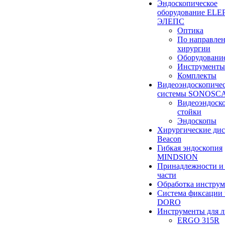
Эндоскопическое
оборудование ELEP
ЭЛЕПС
Оптика
По направле
хирургии
Оборудовани
Инструменты
Комплекты
Видеоэндоскопиче
системы SONOSC
Видеоэндоск
стойки
Эндоскопы
Хирургические ди
Beacon
Гибкая эндоскопия
MINDSION
Принадлежности и
части
Обработка инструм
Система фиксации 
DORO
Инструменты для 
ERGO 315R