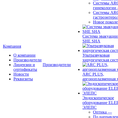
Системы ARC
гинекологии
Системы ARC
гастроэнтеро
Новое покол
Система эвакуации
SHE SHA
Компания
О компании
Ультразвуковая
Производители
хирургическая сист
Лицензии и
Производители
сертификаты
Новости
ARC PLUS,
Реквизиты
аргоноплазменная 
Эндоскопическое
оборудование ELEP
ЭЛЕПС
Оптика
—
По направле