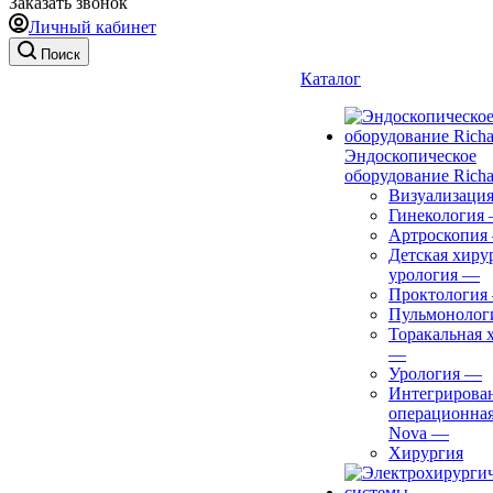
Заказать звонок
Личный кабинет
Поиск
Каталог
Эндоскопическое
оборудование Richa
Визуализаци
Гинекология
Артроскопия
Детская хиру
урология
—
Проктология
Пульмонолог
Торакальная 
—
Урология
—
Интегрирова
операционная
Nova
—
Хирургия