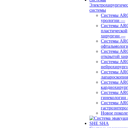
Электрохирургиче
системы
Системы ARC
урологии
—
Системы ARC
пластической
хирургии
—
Системы ARC
офтальмолог
Системы ARC
открытой хи
Системы ARC
нейрохирург
Системы ARC
лапароскопи
Системы ARC
кардиохирур
Системы ARC
гинекологии
Системы ARC
гастроэнтеро
Новое покол