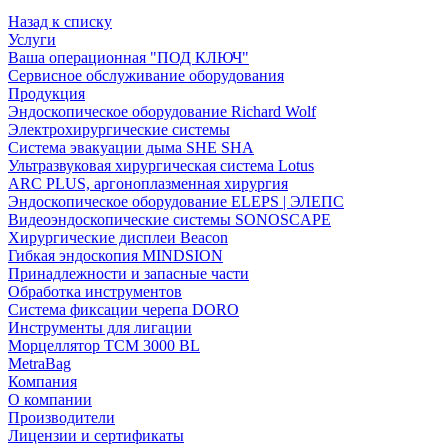
Назад к списку
Услуги
Ваша операционная "ПОД КЛЮЧ"
Сервисное обслуживание оборудования
Продукция
Эндоскопическое оборудование Richard Wolf
Электрохирургические системы
Система эвакуации дыма SHE SHA
Ультразвуковая хирургическая система Lotus
ARC PLUS, аргоноплазменная хирургия
Эндоскопическое оборудование ELEPS | ЭЛЕПС
Видеоэндоскопические системы SONOSCAPE
Хирургические дисплеи Beacon
Гибкая эндоскопия MINDSION
Принадлежности и запасные части
Обработка инструментов
Система фиксации черепа DORO
Инструменты для лигации
Морцеллятор ТСМ 3000 BL
MetraBag
Компания
О компании
Производители
Лицензии и сертификаты