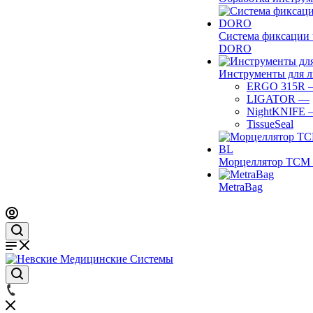
Система фиксации 
DORO
Инструменты для 
ERGO 315R
LIGATOR
—
NightKNIFE
TissueSeal
Морцеллятор ТСМ 
MetraBag