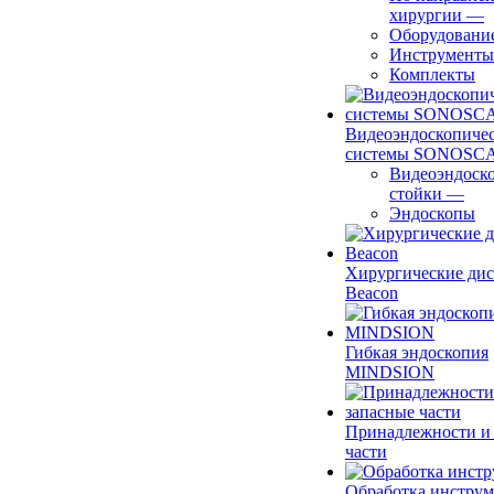
хирургии
—
Оборудовани
Инструменты
Комплекты
Видеоэндоскопиче
системы SONOSC
Видеоэндоск
стойки
—
Эндоскопы
Хирургические ди
Beacon
Гибкая эндоскопия
MINDSION
Принадлежности и
части
Обработка инструм