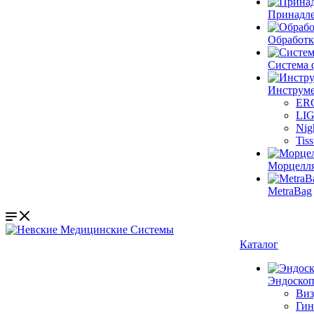
Принадле
Обработк
Система 
Инструме
ER
LI
Nig
Tis
Морцелл
MetraBag
Каталог
Эндоскоп
Виз
Гин