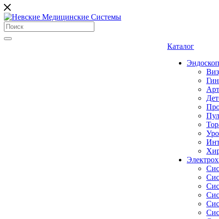
Каталог
Эндоскоп
Виз
Гин
Арт
Дет
Про
Пул
Тор
Уро
Инт
Хир
Электрох
Сис
Сис
Сис
Сис
Сис
Сис