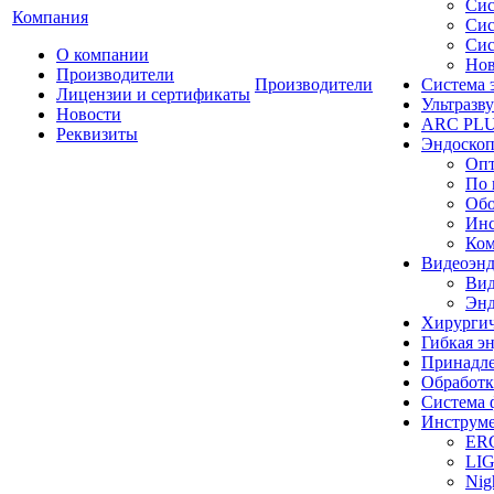
Сис
Компания
Сис
Сис
О компании
Нов
Производители
Производители
Система 
Лицензии и сертификаты
Ультразву
Новости
ARC PLUS
Реквизиты
Эндоскоп
Опт
По 
Обо
Инс
Ком
Видеоэн
Вид
Энд
Хирургич
Гибкая 
Принадле
Обработк
Система 
Инструме
ER
LI
Nig