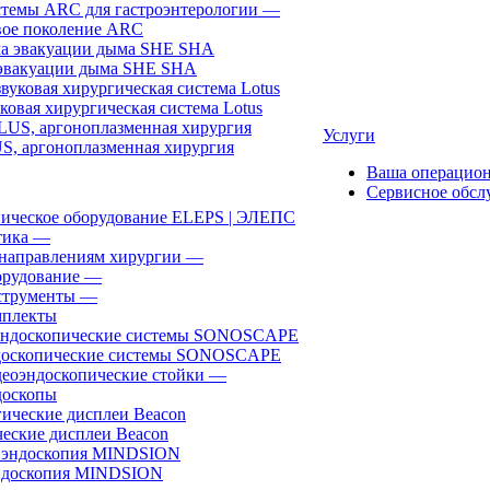
темы ARC для гастроэнтерологии
—
ое поколение ARC
эвакуации дыма SHE SHA
ковая хирургическая система Lotus
Услуги
, аргоноплазменная хирургия
Ваша операцио
Сервисное обсл
ическое оборудование ELEPS | ЭЛЕПС
ика
—
направлениям хирургии
—
рудование
—
трументы
—
плекты
доскопические системы SONOSCAPE
еоэндоскопические стойки
—
оскопы
еские дисплеи Beacon
эндоскопия MINDSION