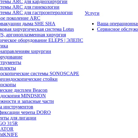
темы ARC для кардиохирургии
темы ARC для гинекологии
темы ARC для гастроэнтерологии
Услуги
ое поколение ARC
эвакуации дыма SHE SHA
Ваша операционн
ковая хирургическая система Lotus
Сервисное обслуж
, аргоноплазменная хирургия
ическое оборудование ELEPS | ЭЛЕПС
ика
направлениям хирургии
рудование
трументы
плекты
доскопические системы SONOSCAPE
еоэндоскопические стойки
оскопы
еские дисплеи Beacon
эндоскопия MINDSION
жности и запасные части
а инструментов
фиксации черепа DORO
нты для лигации
GO 315R
GATOR
htKNIFE