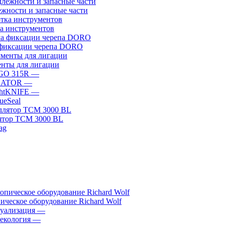
жности и запасные части
а инструментов
фиксации черепа DORO
нты для лигации
GO 315R
—
GATOR
—
htKNIFE
—
sueSeal
ятор ТСМ 3000 BL
ическое оборудование Richard Wolf
уализация
—
екология
—