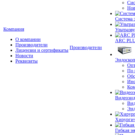
Сис
Нов
Система 
Компания
Ультразву
О компании
ARC PLUS
Производители
Производители
Лицензии и сертификаты
Новости
Эндоскоп
Реквизиты
Опт
По 
Обо
Инс
Ком
Видеоэн
Вид
Энд
Хирургич
Гибкая 