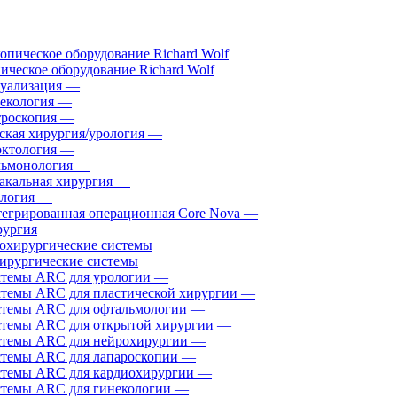
ическое оборудование Richard Wolf
уализация
—
екология
—
роскопия
—
ская хирургия/урология
—
ктология
—
ьмонология
—
акальная хирургия
—
логия
—
егрированная операционная Core Nova
—
ургия
ирургические системы
темы ARC для урологии
—
темы ARC для пластической хирургии
—
темы ARC для офтальмологии
—
темы ARC для открытой хирургии
—
темы ARC для нейрохирургии
—
темы ARC для лапароскопии
—
темы ARC для кардиохирургии
—
темы ARC для гинекологии
—