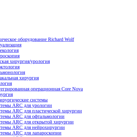
ическое оборудование Richard Wolf
уализация
екология
роскопия
ская хирургия/урология
ктология
ьмонология
акальная хирургия
логия
егрированная операционная Core Nova
ургия
ирургические системы
темы ARC для урологии
темы ARC для пластической хирургии
темы ARC для офтальмологии
темы ARC для открытой хирургии
темы ARC для нейрохирургии
темы ARC для лапароскопии