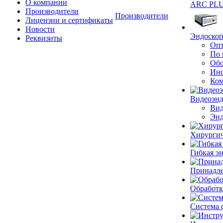
О компании
ARC PLUS
Производители
Производители
Лицензии и сертификаты
Новости
Эндоскоп
Реквизиты
Опт
По 
Обо
Инс
Ком
Видеоэн
Вид
Энд
Хирургич
Гибкая 
Принадле
Обработк
Система 