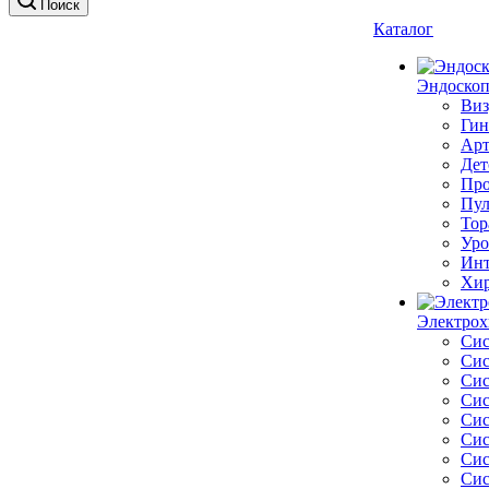
Поиск
Каталог
Эндоскоп
Виз
Гин
Арт
Дет
Про
Пул
Тор
Уро
Инт
Хир
Электрох
Сис
Сис
Сис
Сис
Сис
Сис
Сис
Сис