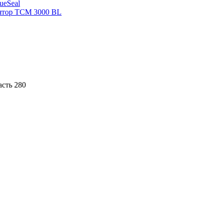
sueSeal
ятор ТСМ 3000 BL
асть 280