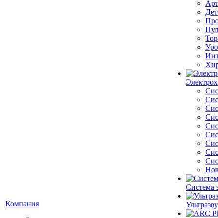
Арт
Дет
Про
Пул
Тор
Уро
Инт
Хир
Электрох
Сис
Сис
Сис
Сис
Сис
Сис
Сис
Сис
Сис
Нов
Система 
Компания
Ультразву