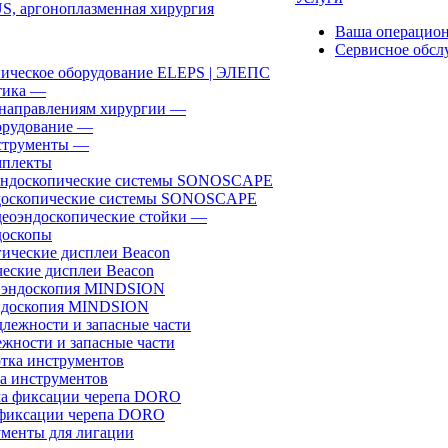
, аргоноплазменная хирургия
Ваша операцио
Сервисное обсл
ическое оборудование ELEPS | ЭЛЕПС
ика
—
направлениям хирургии
—
рудование
—
трументы
—
плекты
доскопические системы SONOSCAPE
еоэндоскопические стойки
—
оскопы
еские дисплеи Beacon
эндоскопия MINDSION
жности и запасные части
а инструментов
фиксации черепа DORO