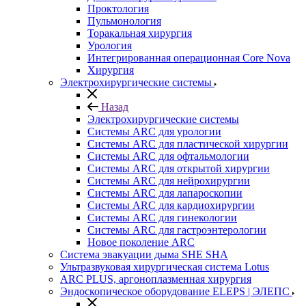
Проктология
Пульмонология
Торакальная хирургия
Урология
Интегрированная операционная Core Nova
Хирургия
Электрохирургические системы
Назад
Электрохирургические системы
Системы ARC для урологии
Системы ARC для пластической хирургии
Системы ARC для офтальмологии
Системы ARC для открытой хирургии
Системы ARC для нейрохирургии
Системы ARC для лапароскопии
Системы ARC для кардиохирургии
Системы ARC для гинекологии
Системы ARC для гастроэнтерологии
Новое поколение ARC
Система эвакуации дыма SHE SHA
Ультразвуковая хирургическая система Lotus
ARC PLUS, аргоноплазменная хирургия
Эндоскопическое оборудование ELEPS | ЭЛЕПС