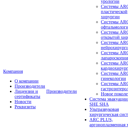
урологии
Системы ARC
пластической
хирургии
Системы ARC
офтальмолог
Системы ARC
открытой хи
Системы ARC
нейрохирург
Системы ARC
лапароскопи
Системы ARC
кардиохирур
Компания
Системы ARC
гинекологии
О компании
Системы ARC
Производители
гастроэнтеро
Лицензии и
Производители
Новое покол
сертификаты
Система эвакуации
Новости
SHE SHA
Реквизиты
Ультразвуковая
хирургическая сист
ARC PLUS,
аргоноплазменная 