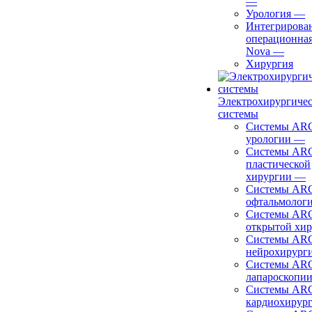
—
Урология
—
Интегрирова
операционная
Nova
—
Хирургия
Электрохирургиче
системы
Системы ARC
урологии
—
Системы ARC
пластической
хирургии
—
Системы ARC
офтальмолог
Системы ARC
открытой хи
Системы ARC
нейрохирург
Системы ARC
лапароскопи
Системы ARC
кардиохирур