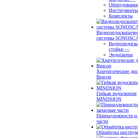
Оборудовани
Инструменты
Комплекты
Видеоэндоскопиче
системы SONOSC
Видеоэндоск
стойки
—
Эндоскопы
Хирургические ди
Beacon
Гибкая эндоскопия
MINDSION
Принадлежности и
части
Обработка инструм