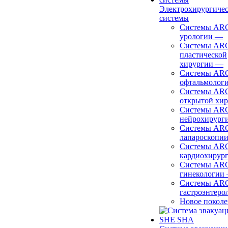
Электрохирургиче
системы
Системы ARC
урологии
—
Системы ARC
пластической
хирургии
—
Системы ARC
офтальмолог
Системы ARC
открытой хи
Системы ARC
нейрохирург
Системы ARC
лапароскопи
Системы ARC
кардиохирур
Системы ARC
гинекологии
Системы ARC
гастроэнтеро
Новое покол