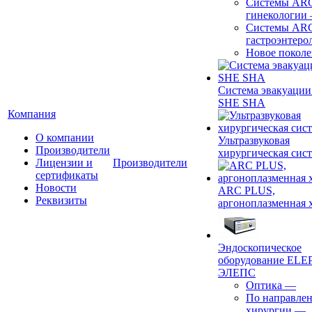
Системы ARC
гинекологии
Системы ARC
гастроэнтеро
Новое покол
Система эвакуации
SHE SHA
Компания
О компании
Ультразвуковая
Производители
хирургическая сист
Лицензии и
Производители
сертификаты
Новости
ARC PLUS,
Реквизиты
аргоноплазменная 
Эндоскопическое
оборудование ELEP
ЭЛЕПС
Оптика
—
По направле
хирургии
—