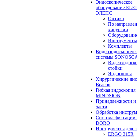
Эндоскопическое
оборудование ELEP
ЭЛЕПС
Оптика
По направле
хирургии
Оборудовани
Инструменты
Комплекты
Видеоэндоскопиче
системы SONOSC
Видеоэндоск
стойки
Эндоскопы
Хирургические ди
Beacon
Гибкая эндоскопия
MINDSION
Принадлежности и
части
Обработка инструм
Система фиксации 
DORO
Инструменты для 
ERGO 315R