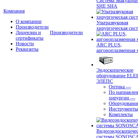
Система эвакуации
SHE SHA
Компания
О компании
Ультразвуковая
Производители
хирургическая сист
Лицензии и
Производители
сертификаты
Новости
ARC PLUS,
Реквизиты
аргоноплазменная 
Эндоскопическое
оборудование ELEP
ЭЛЕПС
Оптика
—
По направле
хирургии
—
Оборудовани
Инструменты
Комплекты
Видеоэндоскопиче
системы SONOSC