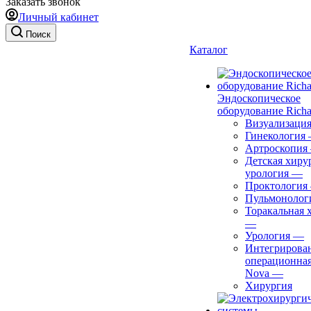
Заказать звонок
Личный кабинет
Поиск
Каталог
Эндоскопическое
оборудование Richa
Визуализаци
Гинекология
Артроскопия
Детская хиру
урология
—
Проктология
Пульмонолог
Торакальная 
—
Урология
—
Интегрирова
операционная
Nova
—
Хирургия