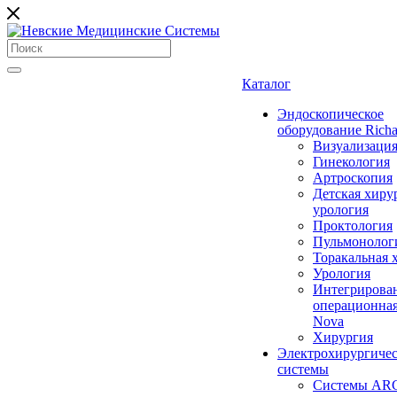
Каталог
Эндоскопическое
оборудование Richa
Визуализаци
Гинекология
Артроскопия
Детская хиру
урология
Проктология
Пульмонолог
Торакальная 
Урология
Интегрирова
операционная
Nova
Хирургия
Электрохирургиче
системы
Системы ARC