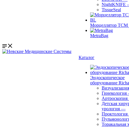
NightKNIFE
TissueSeal
Морцеллятор ТСМ 
MetraBag
Каталог
Эндоскопическое
оборудование Richa
Визуализаци
Гинекология
Артроскопия
Детская хиру
урология
—
Проктология
Пульмонолог
Торакальная 