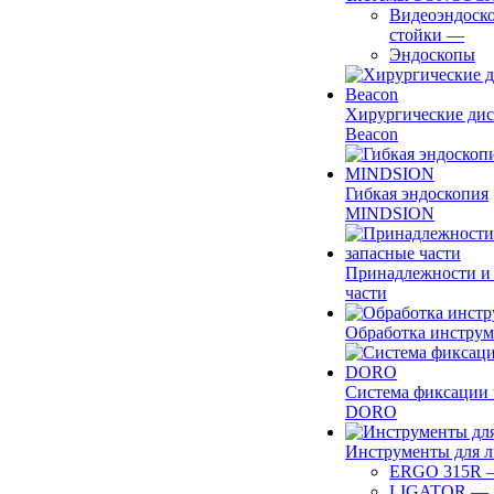
Видеоэндоск
стойки
—
Эндоскопы
Хирургические ди
Beacon
Гибкая эндоскопия
MINDSION
Принадлежности и
части
Обработка инструм
Система фиксации 
DORO
Инструменты для 
ERGO 315R
LIGATOR
—