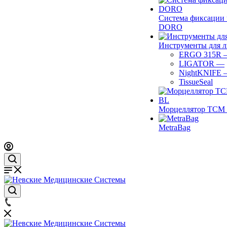
Система фиксации 
DORO
Инструменты для 
ERGO 315R
LIGATOR
—
NightKNIFE
TissueSeal
Морцеллятор ТСМ 
MetraBag