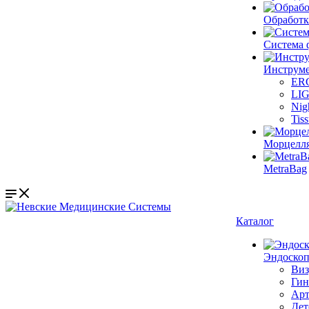
Обработк
Система 
Инструме
ER
LI
Nig
Tis
Морцелл
MetraBag
Каталог
Эндоскоп
Виз
Гин
Арт
Дет