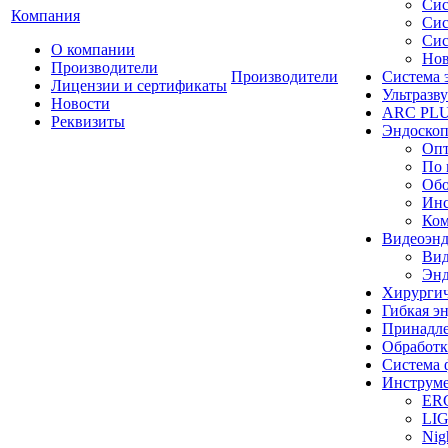
Сис
Компания
Сис
Сис
О компании
Нов
Производители
Производители
Система 
Лицензии и сертификаты
Ультразву
Новости
ARC PLUS
Реквизиты
Эндоскоп
Опт
По 
Обо
Инс
Ком
Видеоэн
Вид
Энд
Хирургич
Гибкая 
Принадле
Обработк
Система 
Инструме
ER
LI
Nig