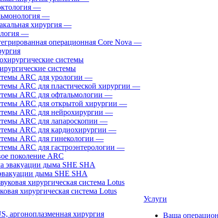
ктология
—
ьмонология
—
акальная хирургия
—
логия
—
егрированная операционная Core Nova
—
ургия
ирургические системы
темы ARC для урологии
—
темы ARC для пластической хирургии
—
темы ARC для офтальмологии
—
темы ARC для открытой хирургии
—
темы ARC для нейрохирургии
—
темы ARC для лапароскопии
—
темы ARC для кардиохирургии
—
темы ARC для гинекологии
—
темы ARC для гастроэнтерологии
—
ое поколение ARC
эвакуации дыма SHE SHA
ковая хирургическая система Lotus
Услуги
, аргоноплазменная хирургия
Ваша операцио