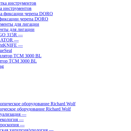
а инструментов
фиксации черепа DORO
нты для лигации
GO 315R
—
GATOR
—
htKNIFE
—
sueSeal
ятор ТСМ 3000 BL
ическое оборудование Richard Wolf
уализация
—
екология
—
роскопия
—
ская хирургия/урология
—