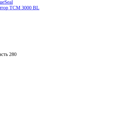
sueSeal
ятор ТСМ 3000 BL
асть 280