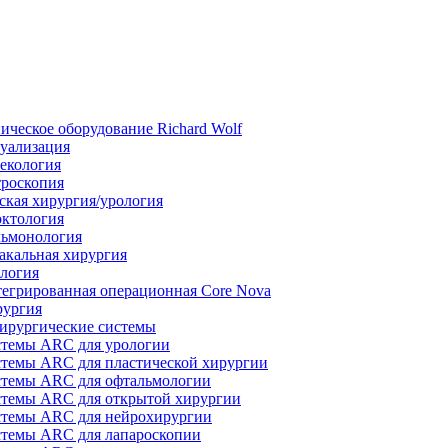
ическое оборудование Richard Wolf
уализация
екология
роскопия
ская хирургия/урология
ктология
ьмонология
акальная хирургия
логия
егрированная операционная Core Nova
ургия
ирургические системы
темы ARC для урологии
темы ARC для пластической хирургии
темы ARC для офтальмологии
темы ARC для открытой хирургии
темы ARC для нейрохирургии
темы ARC для лапароскопии