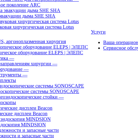
ое поколение ARC
эвакуации дыма SHE SHA
ковая хирургическая система Lotus
Услуги
, аргоноплазменная хирургия
Ваша операцио
Сервисное обсл
ическое оборудование ELEPS | ЭЛЕПС
ика
—
направлениям хирургии
—
рудование
—
трументы
—
плекты
доскопические системы SONOSCAPE
еоэндоскопические стойки
—
оскопы
еские дисплеи Beacon
эндоскопия MINDSION
жности и запасные части