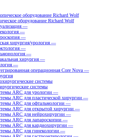
ическое оборудование Richard Wolf
уализация
—
екология
—
роскопия
—
ская хирургия/урология
—
ктология
—
ьмонология
—
акальная хирургия
—
логия
—
егрированная операционная Core Nova
—
ургия
ирургические системы
темы ARC для урологии
—
темы ARC для пластической хирургии
—
темы ARC для офтальмологии
—
темы ARC для открытой хирургии
—
темы ARC для нейрохирургии
—
темы ARC для лапароскопии
—
темы ARC для кардиохирургии
—
темы ARC для гинекологии
—
темы ARC для гастроэнтерологии
—