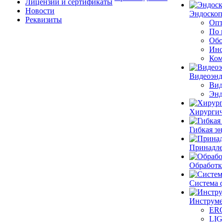
Лицензии и сертификаты
Новости
Эндоскоп
Реквизиты
Опт
По 
Обо
Инс
Ком
Видеоэн
Вид
Энд
Хирургич
Гибкая 
Принадле
Обработк
Система 
Инструме
ER
LI