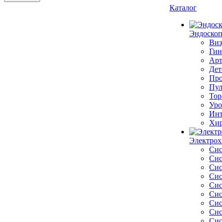
Каталог
Эндоскоп
Виз
Гин
Арт
Дет
Про
Пул
Тор
Уро
Инт
Хир
Электрох
Сис
Сис
Сис
Сис
Сис
Сис
Сис
Сис
Сис