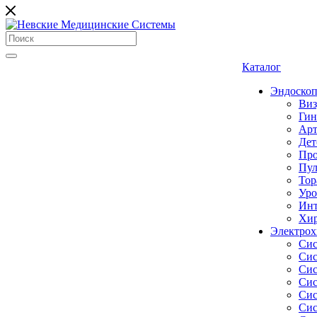
Каталог
Эндоскоп
Виз
Гин
Арт
Дет
Про
Пул
Тор
Уро
Инт
Хир
Электрох
Сис
Сис
Сис
Сис
Сис
Сис