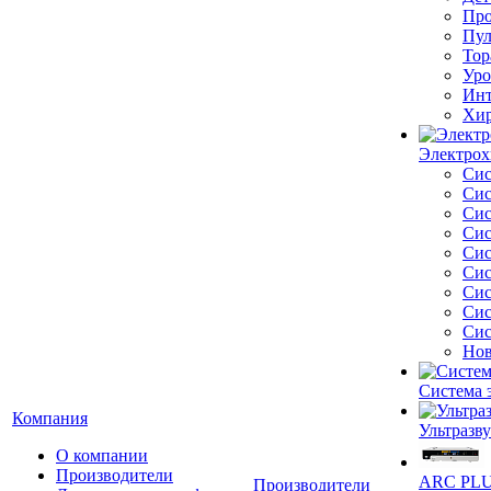
Про
Пул
Тор
Уро
Инт
Хир
Электрох
Сис
Сис
Сис
Сис
Сис
Сис
Сис
Сис
Сис
Нов
Система 
Компания
Ультразву
О компании
Производители
ARC PLUS
Производители