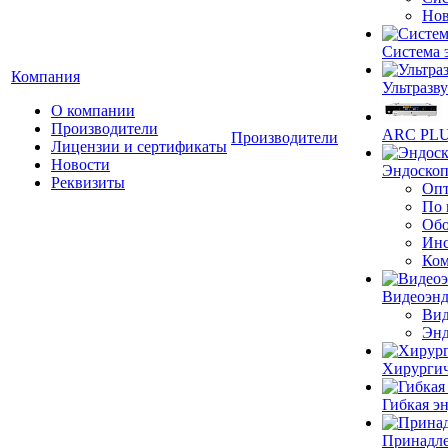
Нов
Система 
Компания
Ультразву
О компании
Производители
ARC PLUS
Производители
Лицензии и сертификаты
Новости
Эндоскоп
Реквизиты
Опт
По 
Обо
Инс
Ком
Видеоэн
Вид
Энд
Хирургич
Гибкая 
Принадле