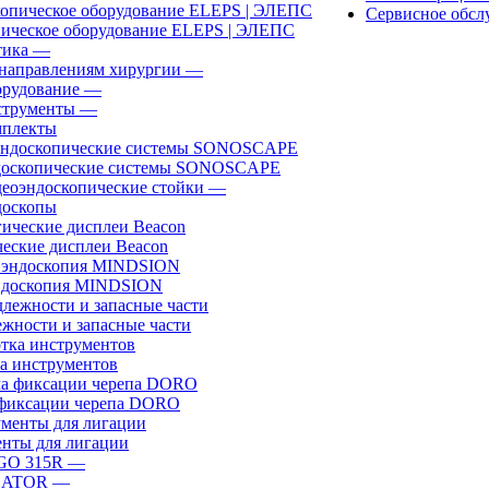
Сервисное обсл
ическое оборудование ELEPS | ЭЛЕПС
ика
—
направлениям хирургии
—
рудование
—
трументы
—
плекты
доскопические системы SONOSCAPE
еоэндоскопические стойки
—
оскопы
еские дисплеи Beacon
эндоскопия MINDSION
жности и запасные части
а инструментов
фиксации черепа DORO
нты для лигации
GO 315R
—
GATOR
—