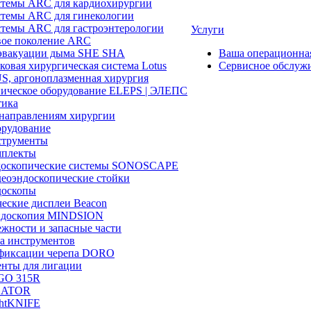
темы ARC для кардиохирургии
темы ARC для гинекологии
темы ARC для гастроэнтерологии
Услуги
ое поколение ARC
эвакуации дыма SHE SHA
Ваша операционн
ковая хирургическая система Lotus
Сервисное обслуж
, аргоноплазменная хирургия
ическое оборудование ELEPS | ЭЛЕПС
ика
направлениям хирургии
рудование
трументы
плекты
доскопические системы SONOSCAPE
еоэндоскопические стойки
оскопы
еские дисплеи Beacon
эндоскопия MINDSION
жности и запасные части
а инструментов
фиксации черепа DORO
нты для лигации
GO 315R
GATOR
htKNIFE