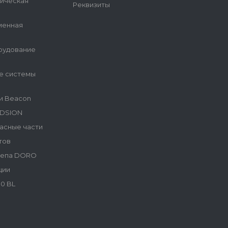
гическая
Реквизиты
менная
рудование
е системы
и Beacon
NDSION
асные части
тов
репа DORO
ции
0 BL