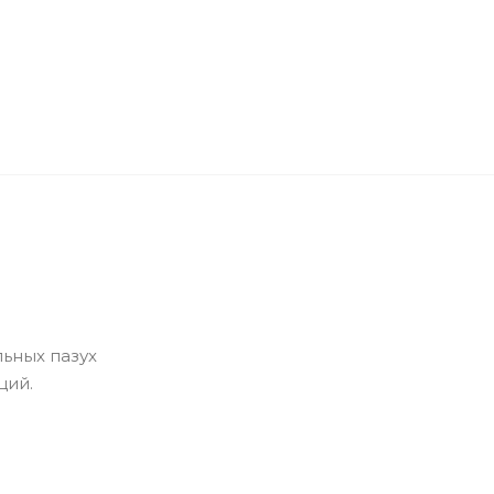
ьных пазух
ций.