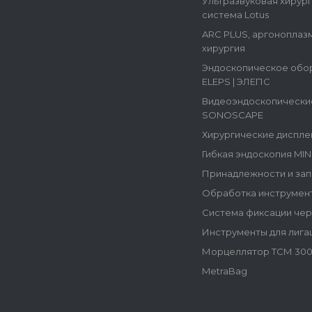
Ультразвуковая хирур
система Lotus
ARC PLUS, аргоноплаз
хирургия
Эндоскопическое обо
ELEPS | ЭЛЕПС
Видеоэндоскопически
SONOSCAPE
Хирургические диспле
Гибкая эндоскопия MI
Принадлежности и зап
Обработка инструмен
Система фиксации че
Инструменты для лига
Морцеллятор ТСМ 300
MetraBag