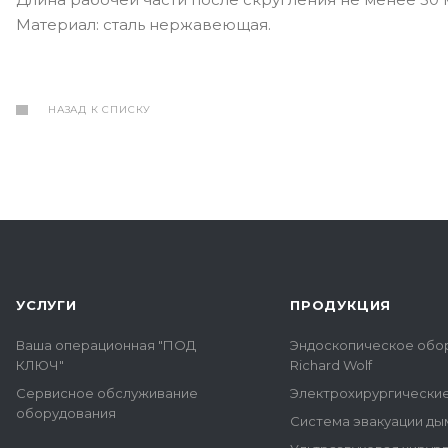
Материал: сталь нержавеющая.
НАЗАД К СПИСКУ
УСЛУГИ
ПРОДУКЦИЯ
Ваша операционная "ПОД
Эндоскопическое обо
КЛЮЧ"
Richard Wolf
Сервисное обслуживание
Электрохирургически
оборудования
Система эвакуации ды