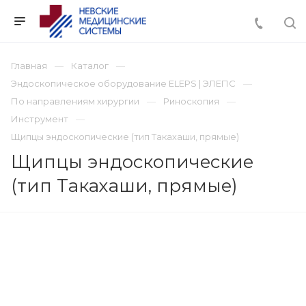
Главная
Каталог
Эндоскопическое оборудование ELEPS | ЭЛЕПС
По направлениям хирургии
Риноскопия
Инструмент
Щипцы эндоскопические (тип Tакахаши, прямые)
Щипцы эндоскопические
(тип Tакахаши, прямые)