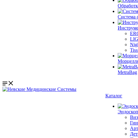
Обработк
Система 
Инструме
ER
LI
Nig
Tis
Морцелл
MetraBag
Каталог
Эндоскоп
Виз
Гин
Арт
Дет