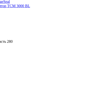
sueSeal
ятор ТСМ 3000 BL
асть 280