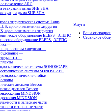
ое поколение ARC
эвакуации дыма SHE SHA
ковая хирургическая система Lotus
Услуги
, аргоноплазменная хирургия
Ваша операцио
Сервисное обсл
ическое оборудование ELEPS | ЭЛЕПС
ика
—
направлениям хирургии
—
рудование
—
трументы
—
плекты
доскопические системы SONOSCAPE
еоэндоскопические стойки
—
оскопы
еские дисплеи Beacon
эндоскопия MINDSION
жности и запасные части