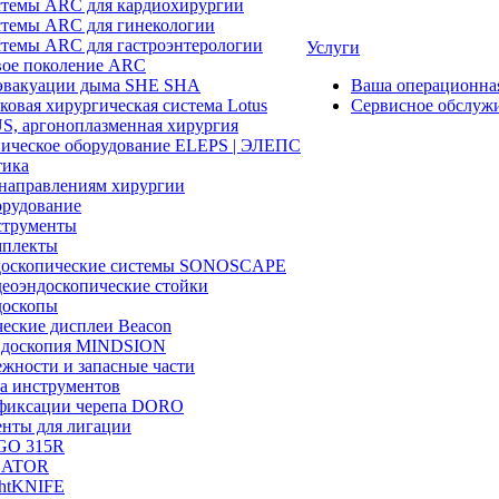
темы ARC для кардиохирургии
темы ARC для гинекологии
темы ARC для гастроэнтерологии
Услуги
ое поколение ARC
эвакуации дыма SHE SHA
Ваша операционн
ковая хирургическая система Lotus
Сервисное обслуж
, аргоноплазменная хирургия
ическое оборудование ELEPS | ЭЛЕПС
ика
направлениям хирургии
рудование
трументы
плекты
доскопические системы SONOSCAPE
еоэндоскопические стойки
оскопы
еские дисплеи Beacon
эндоскопия MINDSION
жности и запасные части
а инструментов
фиксации черепа DORO
нты для лигации
GO 315R
GATOR
htKNIFE