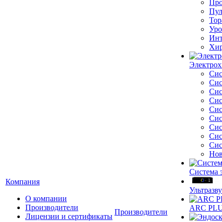
Про
Пул
Тор
Уро
Инт
Хир
Электрох
Сис
Сис
Сис
Сис
Сис
Сис
Сис
Сис
Сис
Нов
Система 
Компания
Ультразву
О компании
Производители
ARC PLUS
Производители
Лицензии и сертификаты