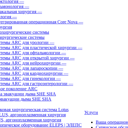
ктология
—
ьмонология
—
акальная хирургия
—
логия
—
егрированная операционная Core Nova
—
ургия
ирургические системы
темы ARC для урологии
—
темы ARC для пластической хирургии
—
темы ARC для офтальмологии
—
темы ARC для открытой хирургии
—
темы ARC для нейрохирургии
—
темы ARC для лапароскопии
—
темы ARC для кардиохирургии
—
темы ARC для гинекологии
—
темы ARC для гастроэнтерологии
—
ое поколение ARC
эвакуации дыма SHE SHA
ковая хирургическая система Lotus
Услуги
, аргоноплазменная хирургия
Ваша операцио
Сервисное обсл