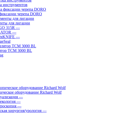
а инструментов
фиксации черепа DORO
нты для лигации
GO 315R
—
GATOR
—
htKNIFE
—
sueSeal
ятор ТСМ 3000 BL
ическое оборудование Richard Wolf
уализация
—
екология
—
роскопия
—
ская хирургия/урология
—