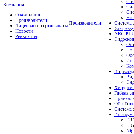
Сис
Компания
Сис
Сис
О компании
Нов
Производители
Производители
Система 
Лицензии и сертификаты
Ультразву
Новости
ARC PLUS
Реквизиты
Эндоскоп
Опт
По 
Обо
Инс
Ком
Видеоэн
Вид
Энд
Хирургич
Гибкая 
Принадле
Обработк
Система 
Инструме
ER
LI
Nig