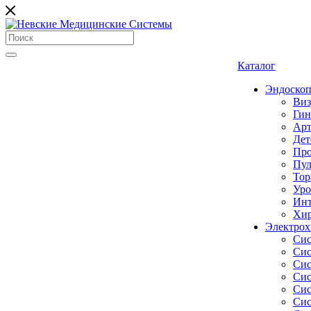
Каталог
Эндоскоп
Виз
Гин
Арт
Дет
Про
Пул
Тор
Уро
Инт
Хир
Электрох
Сис
Сис
Сис
Сис
Сис
Сис