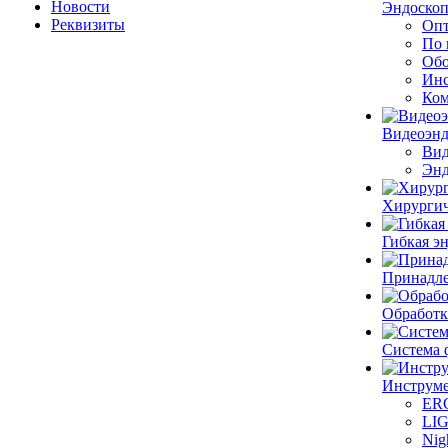
Новости
Эндоскоп
Реквизиты
Опт
По 
Обо
Инс
Ком
Видеоэн
Вид
Энд
Хирургич
Гибкая 
Принадле
Обработк
Система 
Инструме
ER
LI
Nig