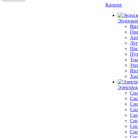
Каталог
Эндоскоп
Виз
Гин
Арт
Дет
Про
Пул
Тор
Уро
Инт
Хир
Электрох
Сис
Сис
Сис
Сис
Сис
Сис
Сис
Сис
Сис