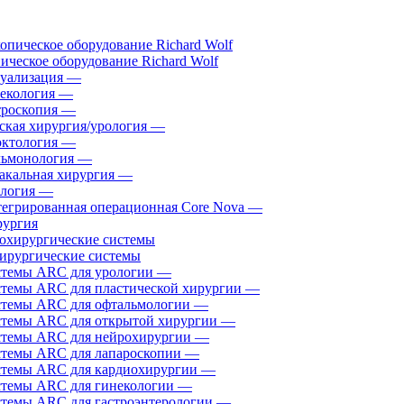
ическое оборудование Richard Wolf
уализация
—
екология
—
роскопия
—
ская хирургия/урология
—
ктология
—
ьмонология
—
акальная хирургия
—
логия
—
егрированная операционная Core Nova
—
ургия
ирургические системы
темы ARC для урологии
—
темы ARC для пластической хирургии
—
темы ARC для офтальмологии
—
темы ARC для открытой хирургии
—
темы ARC для нейрохирургии
—
темы ARC для лапароскопии
—
темы ARC для кардиохирургии
—
темы ARC для гинекологии
—
темы ARC для гастроэнтерологии
—