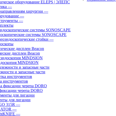
ическое оборудование ELEPS | ЭЛЕПС
ика
—
направлениям хирургии
—
рудование
—
трументы
—
плекты
доскопические системы SONOSCAPE
еоэндоскопические стойки
—
оскопы
еские дисплеи Beacon
эндоскопия MINDSION
жности и запасные части
а инструментов
фиксации черепа DORO
нты для лигации
GO 315R
—
GATOR
—
htKNIFE
—