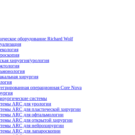
ическое оборудование Richard Wolf
уализация
екология
роскопия
ская хирургия/урология
ктология
ьмонология
акальная хирургия
логия
егрированная операционная Core Nova
ургия
ирургические системы
темы ARC для урологии
темы ARC для пластической хирургии
темы ARC для офтальмологии
темы ARC для открытой хирургии
темы ARC для нейрохирургии
темы ARC для лапароскопии