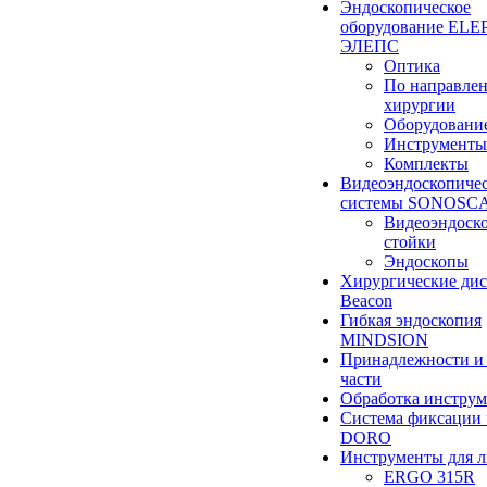
Эндоскопическое
оборудование ELEP
ЭЛЕПС
Оптика
По направле
хирургии
Оборудовани
Инструменты
Комплекты
Видеоэндоскопиче
системы SONOSC
Видеоэндоск
стойки
Эндоскопы
Хирургические ди
Beacon
Гибкая эндоскопия
MINDSION
Принадлежности и
части
Обработка инструм
Система фиксации 
DORO
Инструменты для 
ERGO 315R