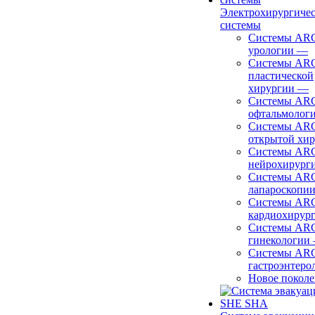
Электрохирургиче
системы
Системы ARC
урологии
—
Системы ARC
пластической
хирургии
—
Системы ARC
офтальмолог
Системы ARC
открытой хи
Системы ARC
нейрохирург
Системы ARC
лапароскопи
Системы ARC
кардиохирур
Системы ARC
гинекологии
Системы ARC
гастроэнтеро
Новое покол