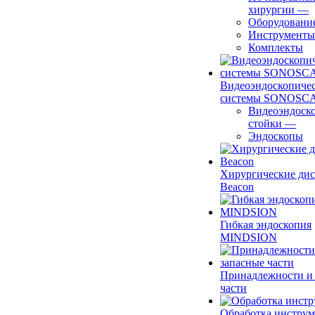
хирургии
—
Оборудовани
Инструменты
Комплекты
Видеоэндоскопиче
системы SONOSC
Видеоэндоск
стойки
—
Эндоскопы
Хирургические ди
Beacon
Гибкая эндоскопия
MINDSION
Принадлежности и
части
Обработка инструм