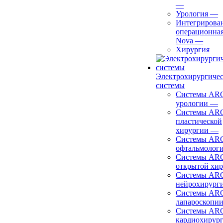
—
Урология
—
Интегрирова
операционная
Nova
—
Хирургия
Электрохирургиче
системы
Системы ARC
урологии
—
Системы ARC
пластической
хирургии
—
Системы ARC
офтальмолог
Системы ARC
открытой хи
Системы ARC
нейрохирург
Системы ARC
лапароскопи
Системы ARC
кардиохирур