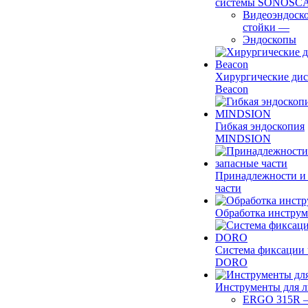
системы SONOSC
Видеоэндоск
стойки
—
Эндоскопы
Хирургические ди
Beacon
Гибкая эндоскопия
MINDSION
Принадлежности и
части
Обработка инструм
Система фиксации 
DORO
Инструменты для 
ERGO 315R