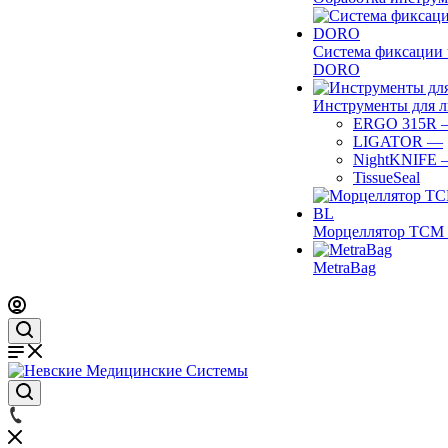
Система фиксации 
DORO
Инструменты для 
ERGO 315R
LIGATOR
—
NightKNIFE
TissueSeal
Морцеллятор ТСМ 
MetraBag