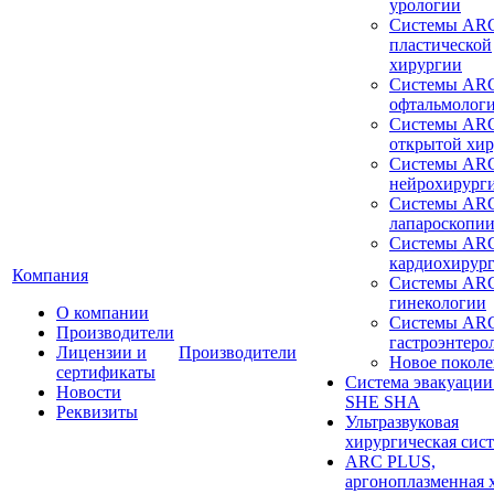
урологии
Системы ARC
пластической
хирургии
Системы ARC
офтальмолог
Системы ARC
открытой хи
Системы ARC
нейрохирург
Системы ARC
лапароскопи
Системы ARC
кардиохирур
Компания
Системы ARC
гинекологии
О компании
Системы ARC
Производители
гастроэнтеро
Лицензии и
Производители
Новое покол
сертификаты
Система эвакуации
Новости
SHE SHA
Реквизиты
Ультразвуковая
хирургическая сист
ARC PLUS,
аргоноплазменная 