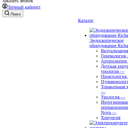
Заказать звонок
Личный кабинет
Поиск
Каталог
Эндоскопическое
оборудование Richa
Визуализаци
Гинекология
Артроскопия
Детская хиру
урология
—
Проктология
Пульмонолог
Торакальная 
—
Урология
—
Интегрирова
операционная
Nova
—
Хирургия