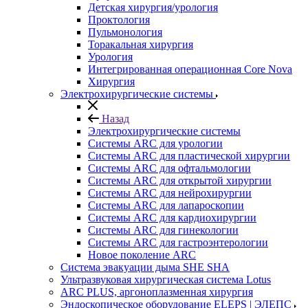
Детская хирургия/урология
Проктология
Пульмонология
Торакальная хирургия
Урология
Интегрированная операционная Core Nova
Хирургия
Электрохирургические системы
Назад
Электрохирургические системы
Системы ARC для урологии
Системы ARC для пластической хирургии
Системы ARC для офтальмологии
Системы ARC для открытой хирургии
Системы ARC для нейрохирургии
Системы ARC для лапароскопии
Системы ARC для кардиохирургии
Системы ARC для гинекологии
Системы ARC для гастроэнтерологии
Новое поколение ARC
Система эвакуации дыма SHE SHA
Ультразвуковая хирургическая система Lotus
ARC PLUS, аргоноплазменная хирургия
Эндоскопическое оборудование ELEPS | ЭЛЕПС