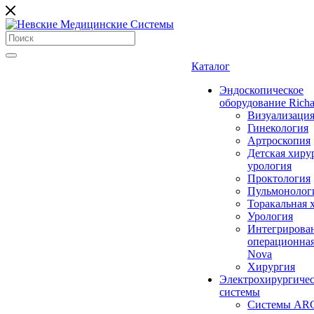
Каталог
Эндоскопическое
оборудование Richa
Визуализаци
Гинекология
Артроскопия
Детская хиру
урология
Проктология
Пульмонолог
Торакальная 
Урология
Интегрирова
операционная
Nova
Хирургия
Электрохирургиче
системы
Системы ARC