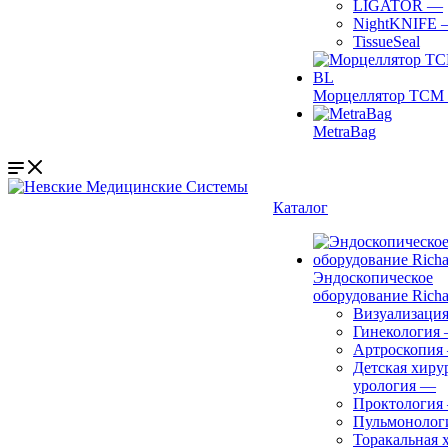
LIGATOR
—
NightKNIFE
TissueSeal
Морцеллятор ТСМ 
MetraBag
Каталог
Эндоскопическое
оборудование Richa
Визуализаци
Гинекология
Артроскопия
Детская хиру
урология
—
Проктология
Пульмонолог
Торакальная 