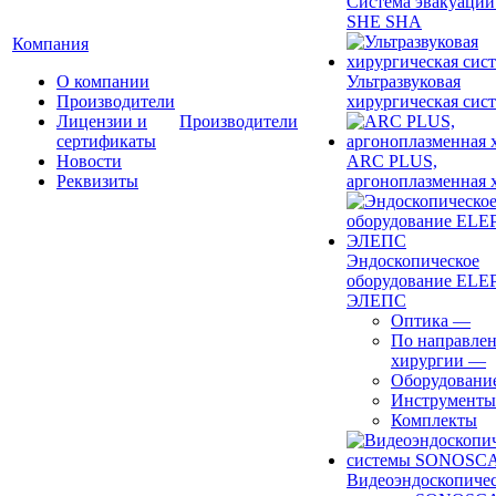
Система эвакуации
SHE SHA
Компания
О компании
Ультразвуковая
Производители
хирургическая сист
Лицензии и
Производители
сертификаты
Новости
ARC PLUS,
Реквизиты
аргоноплазменная 
Эндоскопическое
оборудование ELEP
ЭЛЕПС
Оптика
—
По направле
хирургии
—
Оборудовани
Инструменты
Комплекты
Видеоэндоскопиче