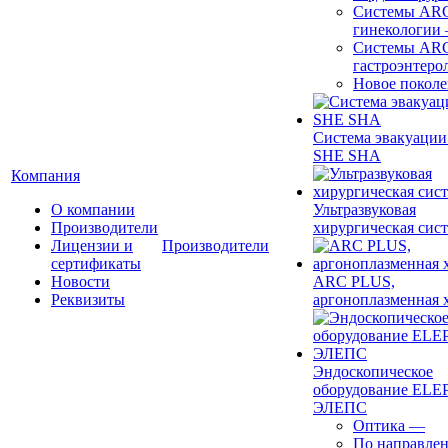
Системы ARC
гинекологии
Системы ARC
гастроэнтеро
Новое покол
Система эвакуации
SHE SHA
Компания
О компании
Ультразвуковая
Производители
хирургическая сист
Лицензии и
Производители
сертификаты
Новости
ARC PLUS,
Реквизиты
аргоноплазменная 
Эндоскопическое
оборудование ELEP
ЭЛЕПС
Оптика
—
По направле