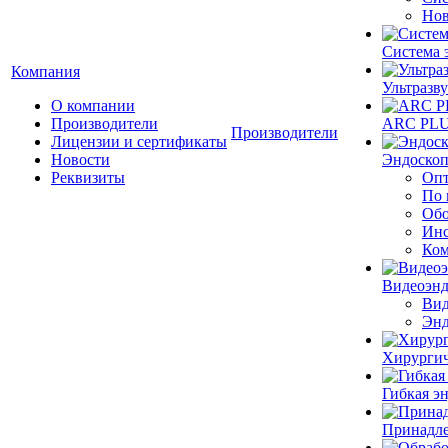
Нов
Система 
Компания
Ультразву
О компании
Производители
ARC PLUS
Производители
Лицензии и сертификаты
Новости
Эндоскоп
Реквизиты
Опт
По 
Обо
Инс
Ком
Видеоэн
Вид
Энд
Хирургич
Гибкая 
Принадле