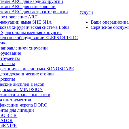
темы ARC для кардиохирургии
темы ARC для гинекологии
темы ARC для гастроэнтерологии
Услуги
ое поколение ARC
эвакуации дыма SHE SHA
Ваша операционн
ковая хирургическая система Lotus
Сервисное обслуж
, аргоноплазменная хирургия
ическое оборудование ELEPS | ЭЛЕПС
ика
направлениям хирургии
рудование
трументы
плекты
доскопические системы SONOSCAPE
еоэндоскопические стойки
оскопы
еские дисплеи Beacon
эндоскопия MINDSION
жности и запасные части
а инструментов
фиксации черепа DORO
нты для лигации
GO 315R
GATOR
htKNIFE