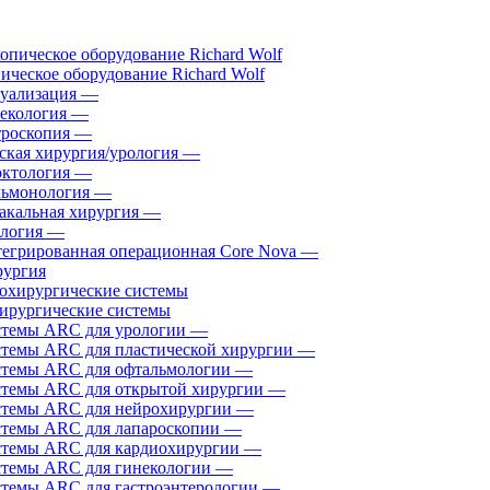
ическое оборудование Richard Wolf
уализация
—
екология
—
роскопия
—
ская хирургия/урология
—
ктология
—
ьмонология
—
акальная хирургия
—
логия
—
егрированная операционная Core Nova
—
ургия
ирургические системы
темы ARC для урологии
—
темы ARC для пластической хирургии
—
темы ARC для офтальмологии
—
темы ARC для открытой хирургии
—
темы ARC для нейрохирургии
—
темы ARC для лапароскопии
—
темы ARC для кардиохирургии
—
темы ARC для гинекологии
—
темы ARC для гастроэнтерологии
—