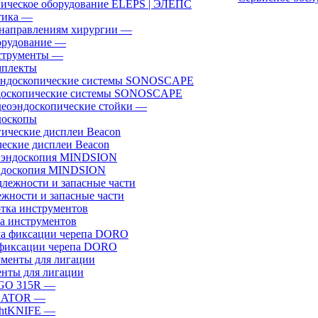
ическое оборудование ELEPS | ЭЛЕПС
ика
—
направлениям хирургии
—
рудование
—
трументы
—
плекты
доскопические системы SONOSCAPE
еоэндоскопические стойки
—
оскопы
еские дисплеи Beacon
эндоскопия MINDSION
жности и запасные части
а инструментов
фиксации черепа DORO
нты для лигации
GO 315R
—
GATOR
—
htKNIFE
—