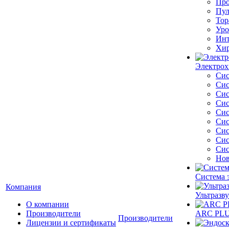
Про
Пул
Тор
Уро
Инт
Хир
Электрох
Сис
Сис
Сис
Сис
Сис
Сис
Сис
Сис
Сис
Нов
Система 
Компания
Ультразву
О компании
Производители
ARC PLUS
Производители
Лицензии и сертификаты