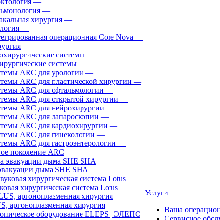
ктология
—
ьмонология
—
акальная хирургия
—
логия
—
егрированная операционная Core Nova
—
ургия
ирургические системы
темы ARC для урологии
—
темы ARC для пластической хирургии
—
темы ARC для офтальмологии
—
темы ARC для открытой хирургии
—
темы ARC для нейрохирургии
—
темы ARC для лапароскопии
—
темы ARC для кардиохирургии
—
темы ARC для гинекологии
—
темы ARC для гастроэнтерологии
—
ое поколение ARC
эвакуации дыма SHE SHA
ковая хирургическая система Lotus
Услуги
, аргоноплазменная хирургия
Ваша операцио
Сервисное обсл