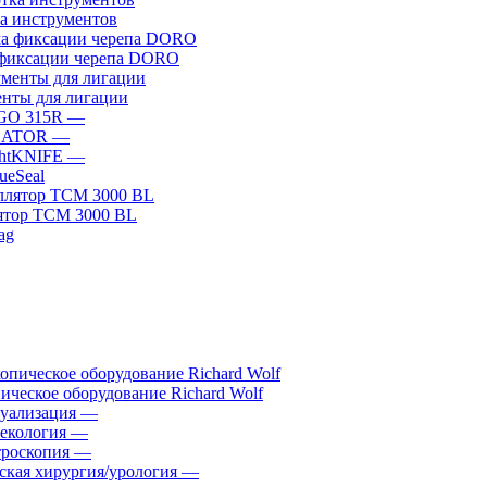
а инструментов
фиксации черепа DORO
нты для лигации
GO 315R
—
GATOR
—
htKNIFE
—
sueSeal
ятор ТСМ 3000 BL
ическое оборудование Richard Wolf
уализация
—
екология
—
роскопия
—
ская хирургия/урология
—