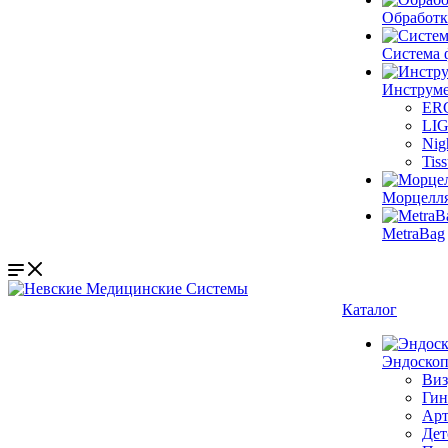
Обработк
Система 
Инструме
ER
LI
Nig
Tis
Морцелл
MetraBag
Каталог
Эндоскоп
Виз
Гин
Арт
Дет