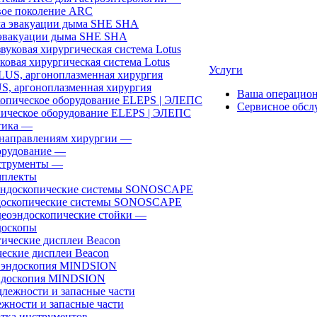
ое поколение ARC
эвакуации дыма SHE SHA
ковая хирургическая система Lotus
Услуги
, аргоноплазменная хирургия
Ваша операцио
Сервисное обсл
ическое оборудование ELEPS | ЭЛЕПС
ика
—
направлениям хирургии
—
рудование
—
трументы
—
плекты
доскопические системы SONOSCAPE
еоэндоскопические стойки
—
оскопы
еские дисплеи Beacon
эндоскопия MINDSION
жности и запасные части