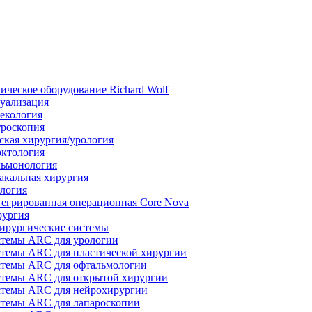
ическое оборудование Richard Wolf
уализация
екология
роскопия
ская хирургия/урология
ктология
ьмонология
акальная хирургия
логия
егрированная операционная Core Nova
ургия
ирургические системы
темы ARC для урологии
темы ARC для пластической хирургии
темы ARC для офтальмологии
темы ARC для открытой хирургии
темы ARC для нейрохирургии
темы ARC для лапароскопии