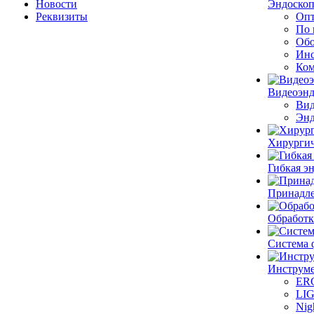
Новости
Эндоскоп
Реквизиты
Опт
По 
Обо
Инс
Ком
Видеоэн
Вид
Энд
Хирургич
Гибкая 
Принадле
Обработк
Система 
Инструме
ER
LI
Nig