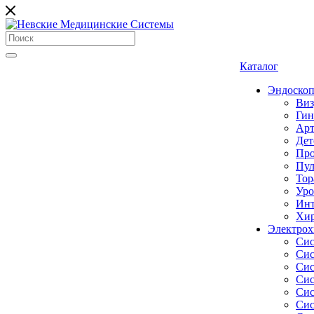
Каталог
Эндоскоп
Виз
Гин
Арт
Дет
Про
Пул
Тор
Уро
Инт
Хир
Электрох
Сис
Сис
Сис
Сис
Сис
Сис