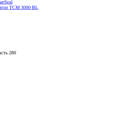
sueSeal
ятор ТСМ 3000 BL
асть 280