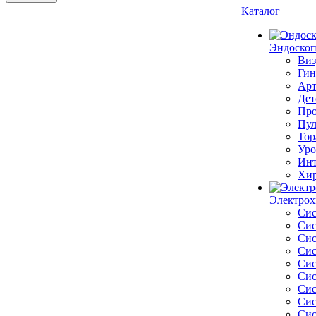
Каталог
Эндоскоп
Виз
Гин
Арт
Дет
Про
Пул
Тор
Уро
Инт
Хир
Электрох
Сис
Сис
Сис
Сис
Сис
Сис
Сис
Сис
Сис