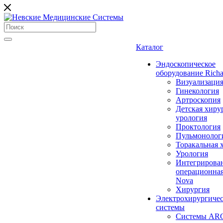
Каталог
Эндоскопическое
оборудование Richa
Визуализаци
Гинекология
Артроскопия
Детская хиру
урология
Проктология
Пульмонолог
Торакальная 
Урология
Интегрирова
операционная
Nova
Хирургия
Электрохирургиче
системы
Системы ARC