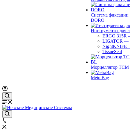
Система фиксации 
DORO
Инструменты для 
ERGO 315R
LIGATOR
—
NightKNIFE
TissueSeal
Морцеллятор ТСМ 
MetraBag