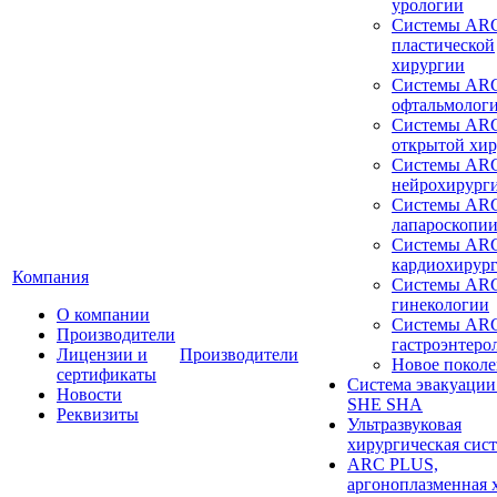
урологии
Системы ARC
пластической
хирургии
Системы ARC
офтальмолог
Системы ARC
открытой хи
Системы ARC
нейрохирург
Системы ARC
лапароскопи
Системы ARC
кардиохирур
Компания
Системы ARC
гинекологии
О компании
Системы ARC
Производители
гастроэнтеро
Лицензии и
Производители
Новое покол
сертификаты
Система эвакуации
Новости
SHE SHA
Реквизиты
Ультразвуковая
хирургическая сист
ARC PLUS,
аргоноплазменная 