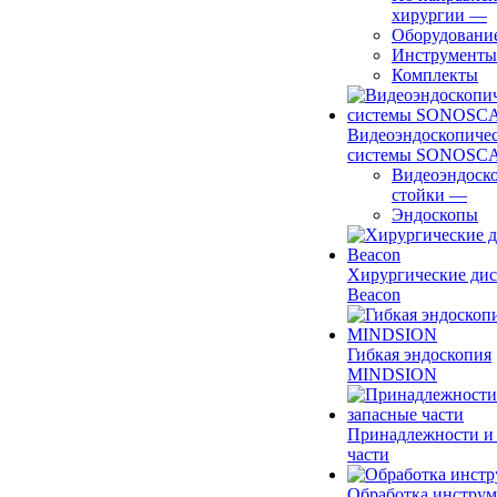
хирургии
—
Оборудовани
Инструменты
Комплекты
Видеоэндоскопиче
системы SONOSC
Видеоэндоск
стойки
—
Эндоскопы
Хирургические ди
Beacon
Гибкая эндоскопия
MINDSION
Принадлежности и
части
Обработка инструм