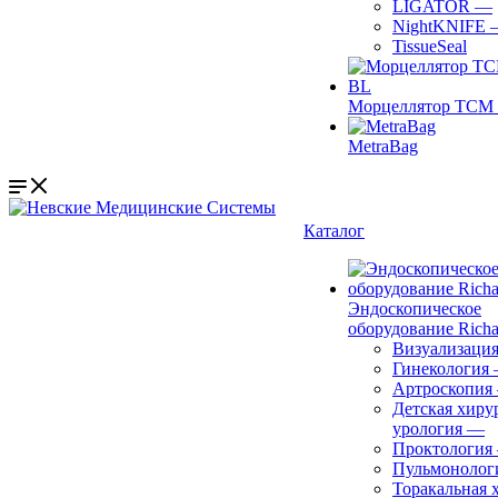
LIGATOR
—
NightKNIFE
TissueSeal
Морцеллятор ТСМ 
MetraBag
Каталог
Эндоскопическое
оборудование Richa
Визуализаци
Гинекология
Артроскопия
Детская хиру
урология
—
Проктология
Пульмонолог
Торакальная 