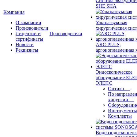
Система эвакуации
SHE SHA
Компания
О компании
Ультразвуковая
Производители
хирургическая сист
Лицензии и
Производители
сертификаты
Новости
ARC PLUS,
Реквизиты
аргоноплазменная 
Эндоскопическое
оборудование ELEP
ЭЛЕПС
Оптика
—
По направле
хирургии
—
Оборудовани
Инструменты
Комплекты
Видеоэндоскопиче