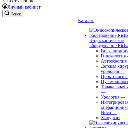
Заказать звонок
Личный кабинет
Поиск
Каталог
Эндоскопическое
оборудование Richa
Визуализаци
Гинекология
Артроскопия
Детская хиру
урология
—
Проктология
Пульмонолог
Торакальная 
—
Урология
—
Интегрирова
операционная
Nova
—
Хирургия