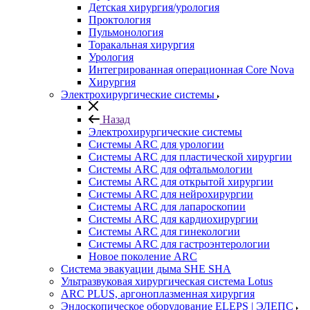
Детская хирургия/урология
Проктология
Пульмонология
Торакальная хирургия
Урология
Интегрированная операционная Core Nova
Хирургия
Электрохирургические системы
Назад
Электрохирургические системы
Системы ARC для урологии
Системы ARC для пластической хирургии
Системы ARC для офтальмологии
Системы ARC для открытой хирургии
Системы ARC для нейрохирургии
Системы ARC для лапароскопии
Системы ARC для кардиохирургии
Системы ARC для гинекологии
Системы ARC для гастроэнтерологии
Новое поколение ARC
Система эвакуации дыма SHE SHA
Ультразвуковая хирургическая система Lotus
ARC PLUS, аргоноплазменная хирургия
Эндоскопическое оборудование ELEPS | ЭЛЕПС