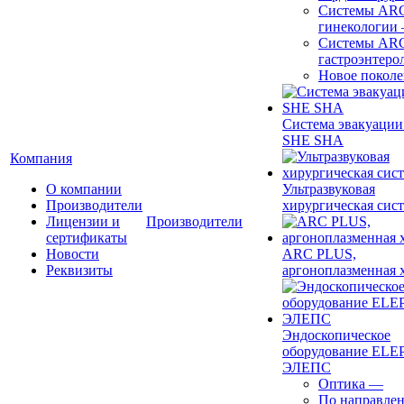
Системы ARC
гинекологии
Системы ARC
гастроэнтеро
Новое покол
Система эвакуации
SHE SHA
Компания
О компании
Ультразвуковая
Производители
хирургическая сист
Лицензии и
Производители
сертификаты
Новости
ARC PLUS,
Реквизиты
аргоноплазменная 
Эндоскопическое
оборудование ELEP
ЭЛЕПС
Оптика
—
По направле