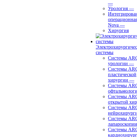
—
Урология
—
Интегрирова
операционная
Nova
—
Хирургия
Электрохирургиче
системы
Системы ARC
урологии
—
Системы ARC
пластической
хирургии
—
Системы ARC
офтальмолог
Системы ARC
открытой хи
Системы ARC
нейрохирург
Системы ARC
лапароскопи
Системы ARC
кардиохирур