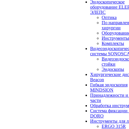
Эндоскопическое
оборудование ELEP
ЭЛЕПС
Оптика
По направле
хирургии
Оборудовани
Инструменты
Комплекты
Видеоэндоскопиче
системы SONOSC
Видеоэндоск
стойки
Эндоскопы
Хирургические ди
Beacon
Гибкая эндоскопия
MINDSION
Принадлежности и
части
Обработка инструм
Система фиксации 
DORO
Инструменты для 
ERGO 315R