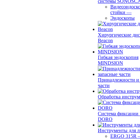
системы SONOSC
Видеоэндоск
стойки
—
Эндоскопы
Хирургические ди
Beacon
Гибкая эндоскопия
MINDSION
Принадлежности и
части
Обработка инструм
Система фиксации 
DORO
Инструменты для 
ERGO 315R