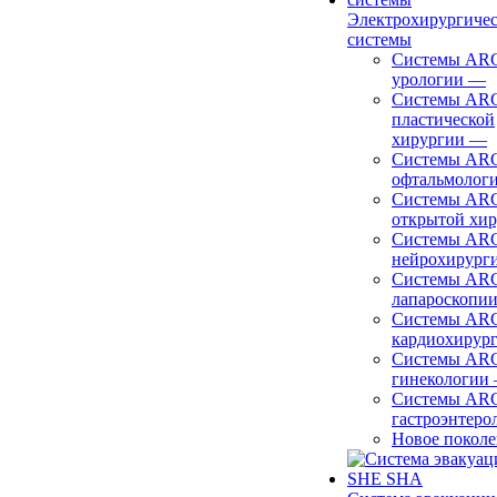
Электрохирургиче
системы
Системы ARC
урологии
—
Системы ARC
пластической
хирургии
—
Системы ARC
офтальмолог
Системы ARC
открытой хи
Системы ARC
нейрохирург
Системы ARC
лапароскопи
Системы ARC
кардиохирур
Системы ARC
гинекологии
Системы ARC
гастроэнтеро
Новое покол