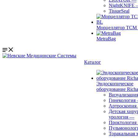
NightKNIFE
TissueSeal
Морцеллятор ТСМ 
MetraBag
Каталог
Эндоскопическое
оборудование Richa
Визуализаци
Гинекология
Артроскопия
Детская хиру
урология
—
Проктология
Пульмонолог
Торакальная 