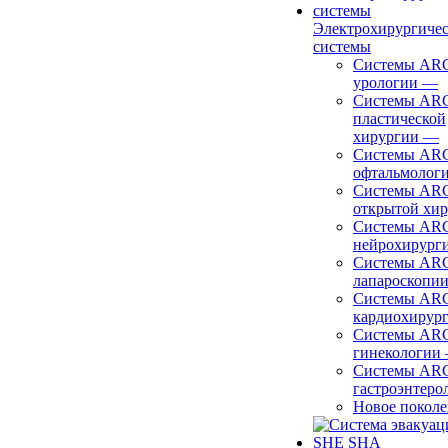
Электрохирургиче
системы
Системы ARC
урологии
—
Системы ARC
пластической
хирургии
—
Системы ARC
офтальмолог
Системы ARC
открытой хи
Системы ARC
нейрохирург
Системы ARC
лапароскопи
Системы ARC
кардиохирур
Системы ARC
гинекологии
Системы ARC
гастроэнтеро
Новое покол