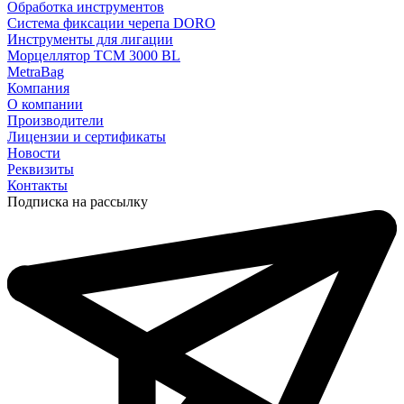
Обработка инструментов
Система фиксации черепа DORO
Инструменты для лигации
Морцеллятор ТСМ 3000 BL
MetraBag
Компания
О компании
Производители
Лицензии и сертификаты
Новости
Реквизиты
Контакты
Подписка на рассылку