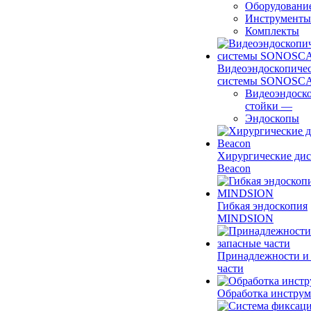
Оборудовани
Инструменты
Комплекты
Видеоэндоскопиче
системы SONOSC
Видеоэндоск
стойки
—
Эндоскопы
Хирургические ди
Beacon
Гибкая эндоскопия
MINDSION
Принадлежности и
части
Обработка инструм