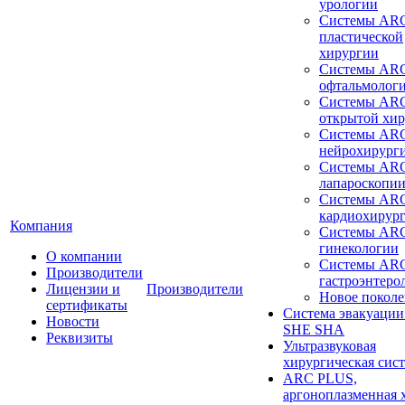
урологии
Системы ARC
пластической
хирургии
Системы ARC
офтальмолог
Системы ARC
открытой хи
Системы ARC
нейрохирург
Системы ARC
лапароскопи
Системы ARC
кардиохирур
Компания
Системы ARC
гинекологии
О компании
Системы ARC
Производители
гастроэнтеро
Лицензии и
Производители
Новое покол
сертификаты
Система эвакуации
Новости
SHE SHA
Реквизиты
Ультразвуковая
хирургическая сист
ARC PLUS,
аргоноплазменная 