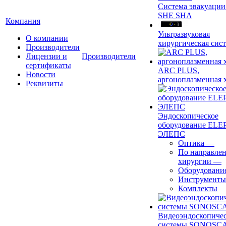
Система эвакуации
SHE SHA
Компания
Ультразвуковая
О компании
хирургическая сист
Производители
Лицензии и
Производители
сертификаты
ARC PLUS,
Новости
аргоноплазменная 
Реквизиты
Эндоскопическое
оборудование ELEP
ЭЛЕПС
Оптика
—
По направле
хирургии
—
Оборудовани
Инструменты
Комплекты
Видеоэндоскопиче
системы SONOSC