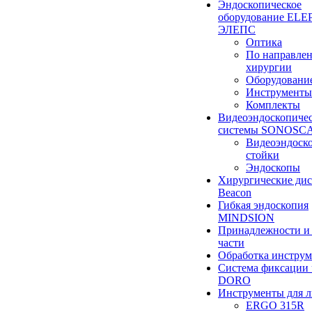
Эндоскопическое
оборудование ELEP
ЭЛЕПС
Оптика
По направле
хирургии
Оборудовани
Инструменты
Комплекты
Видеоэндоскопиче
системы SONOSC
Видеоэндоск
стойки
Эндоскопы
Хирургические ди
Beacon
Гибкая эндоскопия
MINDSION
Принадлежности и
части
Обработка инструм
Система фиксации 
DORO
Инструменты для 
ERGO 315R