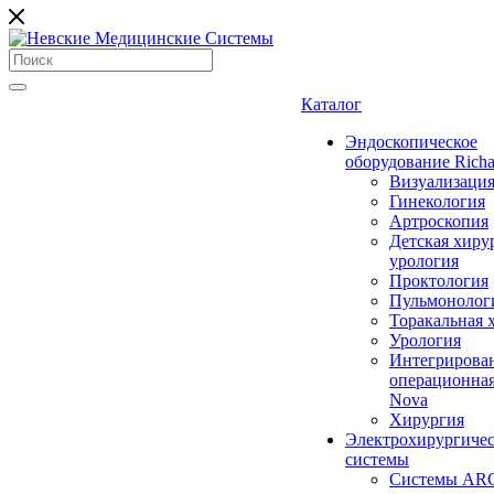
Каталог
Эндоскопическое
оборудование Richa
Визуализаци
Гинекология
Артроскопия
Детская хиру
урология
Проктология
Пульмонолог
Торакальная 
Урология
Интегрирова
операционная
Nova
Хирургия
Электрохирургиче
системы
Системы ARC