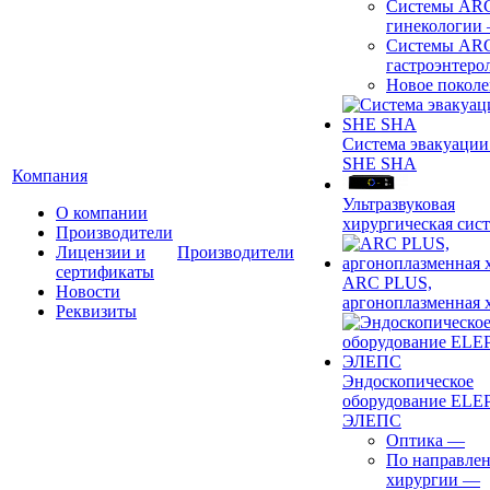
Системы ARC
гинекологии
Системы ARC
гастроэнтеро
Новое покол
Система эвакуации
SHE SHA
Компания
Ультразвуковая
О компании
хирургическая сист
Производители
Лицензии и
Производители
сертификаты
ARC PLUS,
Новости
аргоноплазменная 
Реквизиты
Эндоскопическое
оборудование ELEP
ЭЛЕПС
Оптика
—
По направле
хирургии
—