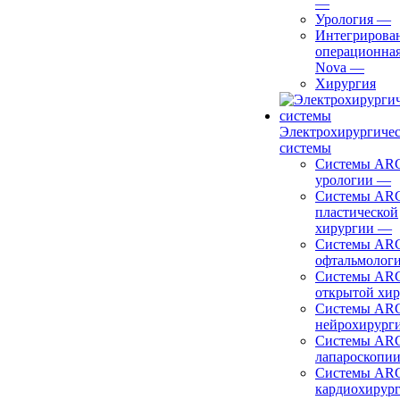
—
Урология
—
Интегрирова
операционная
Nova
—
Хирургия
Электрохирургиче
системы
Системы ARC
урологии
—
Системы ARC
пластической
хирургии
—
Системы ARC
офтальмолог
Системы ARC
открытой хи
Системы ARC
нейрохирург
Системы ARC
лапароскопи
Системы ARC
кардиохирур