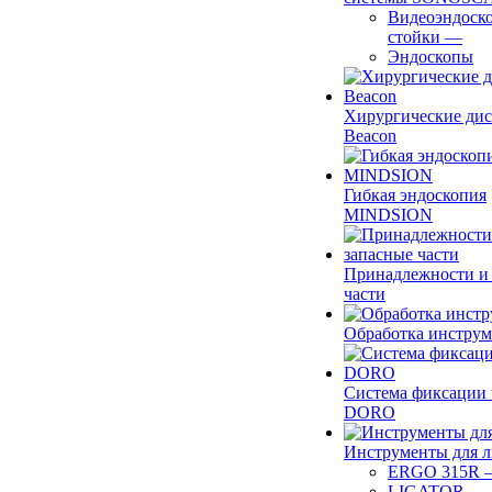
Видеоэндоск
стойки
—
Эндоскопы
Хирургические ди
Beacon
Гибкая эндоскопия
MINDSION
Принадлежности и
части
Обработка инструм
Система фиксации 
DORO
Инструменты для 
ERGO 315R
LIGATOR
—