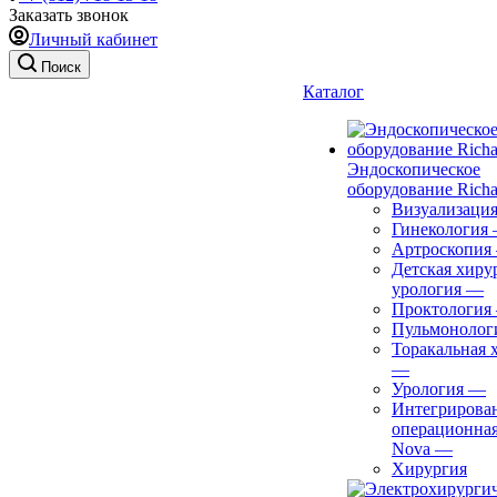
Заказать звонок
Личный кабинет
Поиск
Каталог
Эндоскопическое
оборудование Richa
Визуализаци
Гинекология
Артроскопия
Детская хиру
урология
—
Проктология
Пульмонолог
Торакальная 
—
Урология
—
Интегрирова
операционная
Nova
—
Хирургия