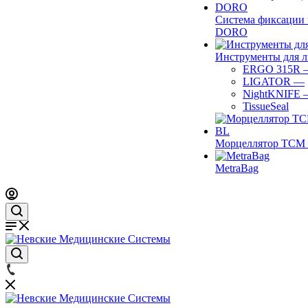
Система фиксации 
DORO
Инструменты для 
ERGO 315R
LIGATOR
—
NightKNIFE
TissueSeal
Морцеллятор ТСМ 
MetraBag