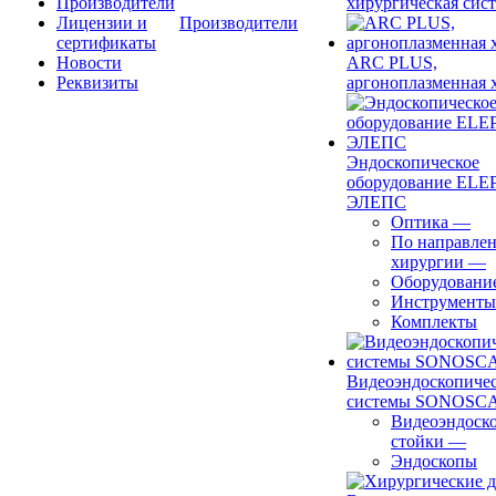
Производители
хирургическая сист
Лицензии и
Производители
сертификаты
Новости
ARC PLUS,
Реквизиты
аргоноплазменная 
Эндоскопическое
оборудование ELEP
ЭЛЕПС
Оптика
—
По направле
хирургии
—
Оборудовани
Инструменты
Комплекты
Видеоэндоскопиче
системы SONOSC
Видеоэндоск
стойки
—
Эндоскопы