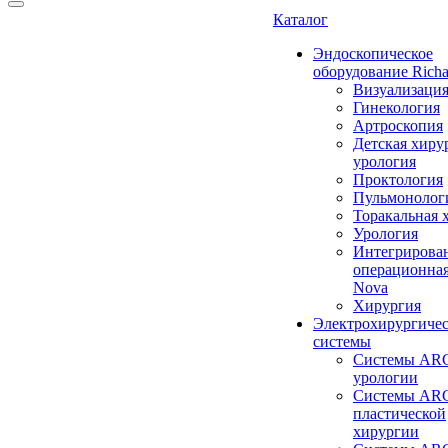
Каталог
Эндоскопическое
оборудование Richa
Визуализаци
Гинекология
Артроскопия
Детская хиру
урология
Проктология
Пульмонолог
Торакальная 
Урология
Интегрирова
операционная
Nova
Хирургия
Электрохирургиче
системы
Системы ARC
урологии
Системы ARC
пластической
хирургии