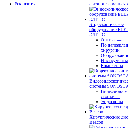
Реквизиты
аргоноплазменная 
Эндоскопическое
оборудование ELEP
ЭЛЕПС
Оптика
—
По направле
хирургии
—
Оборудовани
Инструменты
Комплекты
Видеоэндоскопиче
системы SONOSC
Видеоэндоск
стойки
—
Эндоскопы
Хирургические ди
Beacon