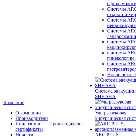
офтальмолог
Системы ARC
открытой хи
Системы ARC
нейрохирург
Системы ARC
лапароскопи
Системы ARC
кардиохирур
Системы ARC
гинекологии
Системы ARC
гастроэнтеро
Новое покол
Система эвакуации
SHE SHA
Компания
О компании
Ультразвуковая
Производители
хирургическая сист
Лицензии и
Производители
сертификаты
Новости
ARC PLUS,