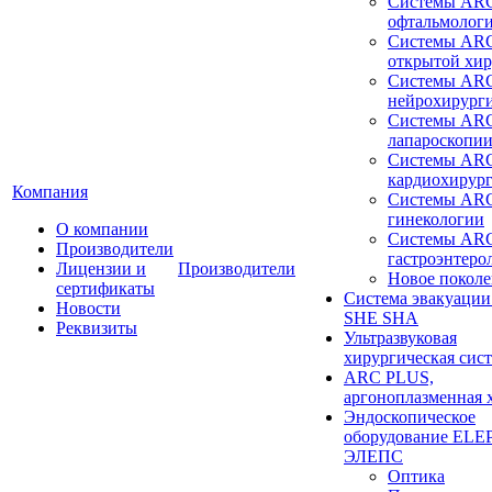
Системы ARC
офтальмолог
Системы ARC
открытой хи
Системы ARC
нейрохирург
Системы ARC
лапароскопи
Системы ARC
кардиохирур
Компания
Системы ARC
гинекологии
О компании
Системы ARC
Производители
гастроэнтеро
Лицензии и
Производители
Новое покол
сертификаты
Система эвакуации
Новости
SHE SHA
Реквизиты
Ультразвуковая
хирургическая сист
ARC PLUS,
аргоноплазменная 
Эндоскопическое
оборудование ELEP
ЭЛЕПС
Оптика