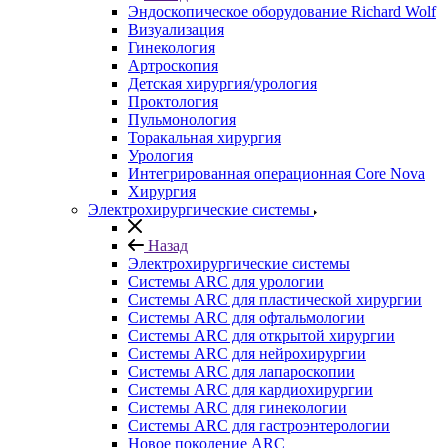
Эндоскопическое оборудование Richard Wolf
Визуализация
Гинекология
Артроскопия
Детская хирургия/урология
Проктология
Пульмонология
Торакальная хирургия
Урология
Интегрированная операционная Core Nova
Хирургия
Электрохирургические системы
Назад
Электрохирургические системы
Системы ARC для урологии
Системы ARC для пластической хирургии
Системы ARC для офтальмологии
Системы ARC для открытой хирургии
Системы ARC для нейрохирургии
Системы ARC для лапароскопии
Системы ARC для кардиохирургии
Системы ARC для гинекологии
Системы ARC для гастроэнтерологии
Новое поколение ARC