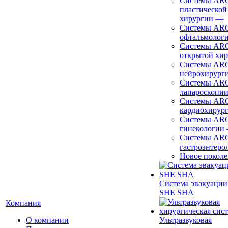
Системы ARC
пластической
хирургии
—
Системы ARC
офтальмолог
Системы ARC
открытой хи
Системы ARC
нейрохирург
Системы ARC
лапароскопи
Системы ARC
кардиохирур
Системы ARC
гинекологии
Системы ARC
гастроэнтеро
Новое покол
Система эвакуации
SHE SHA
Компания
О компании
Ультразвуковая