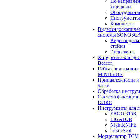
По направле
хирургии
Оборудовани
Инструменты
Комплекты
Видеоэндоскопиче
системы SONOSC
Видеоэндоск
стойки
Эндоскопы
Хирургические ди
Beacon
Гибкая эндоскопия
MINDSION
Принадлежности и
части
Обработка инструм
Система фиксации 
DORO
Инструменты для 
ERGO 315R
LIGATOR
NightKNIFE
TissueSeal
Морцеллятор ТСМ 