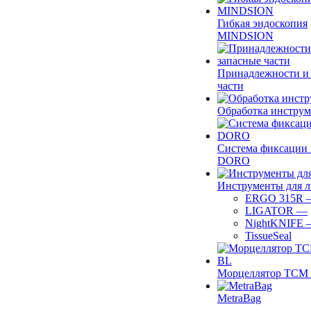
Гибкая эндоскопия
MINDSION
Принадлежности и
части
Обработка инструм
Система фиксации 
DORO
Инструменты для 
ERGO 315R
LIGATOR
—
NightKNIFE
TissueSeal
Морцеллятор ТСМ 
MetraBag