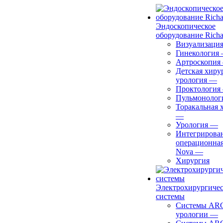
Эндоскопическое
оборудование Richa
Визуализаци
Гинекология
Артроскопия
Детская хиру
урология
—
Проктология
Пульмонолог
Торакальная 
—
Урология
—
Интегрирова
операционная
Nova
—
Хирургия
Электрохирургиче
системы
Системы ARC
урологии
—