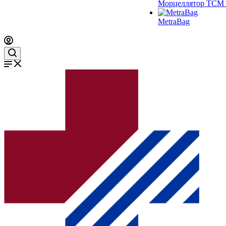
Морцеллятор ТСМ 
MetraBag