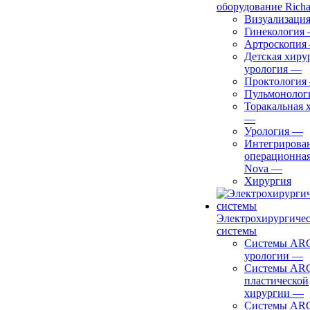
оборудование Richa
Визуализаци
Гинекология
Артроскопия
Детская хиру
урология
—
Проктология
Пульмонолог
Торакальная 
—
Урология
—
Интегрирова
операционная
Nova
—
Хирургия
Электрохирургиче
системы
Системы ARC
урологии
—
Системы ARC
пластической
хирургии
—
Системы ARC