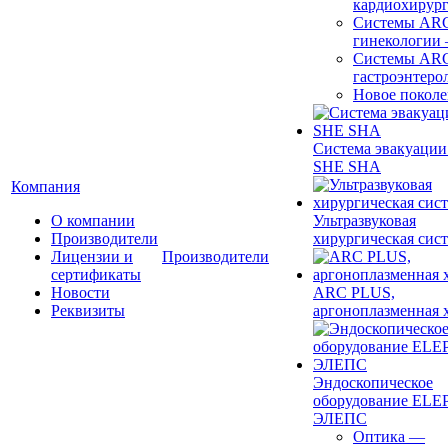
кардиохирур
Системы ARC
гинекологии
Системы ARC
гастроэнтеро
Новое покол
Система эвакуации
SHE SHA
Компания
О компании
Ультразвуковая
Производители
хирургическая сист
Лицензии и
Производители
сертификаты
Новости
ARC PLUS,
Реквизиты
аргоноплазменная 
Эндоскопическое
оборудование ELEP
ЭЛЕПС
Оптика
—