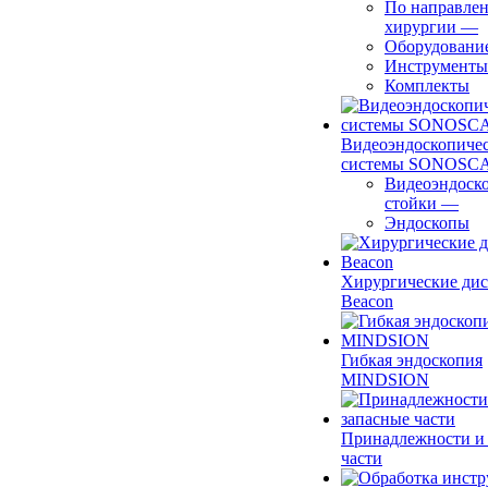
По направле
хирургии
—
Оборудовани
Инструменты
Комплекты
Видеоэндоскопиче
системы SONOSC
Видеоэндоск
стойки
—
Эндоскопы
Хирургические ди
Beacon
Гибкая эндоскопия
MINDSION
Принадлежности и
части