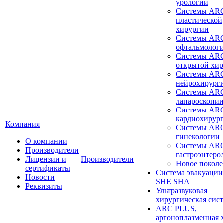
урологии
Системы ARC
пластической
хирургии
Системы ARC
офтальмолог
Системы ARC
открытой хи
Системы ARC
нейрохирург
Системы ARC
лапароскопи
Системы ARC
кардиохирур
Компания
Системы ARC
гинекологии
О компании
Системы ARC
Производители
гастроэнтеро
Лицензии и
Производители
Новое покол
сертификаты
Система эвакуации
Новости
SHE SHA
Реквизиты
Ультразвуковая
хирургическая сист
ARC PLUS,
аргоноплазменная 