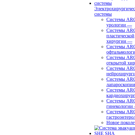
Электрохирургиче
системы
Системы ARC
урологии
—
Системы ARC
пластической
хирургии
—
Системы ARC
офтальмолог
Системы ARC
открытой хи
Системы ARC
нейрохирург
Системы ARC
лапароскопи
Системы ARC
кардиохирур
Системы ARC
гинекологии
Системы ARC
гастроэнтеро
Новое покол