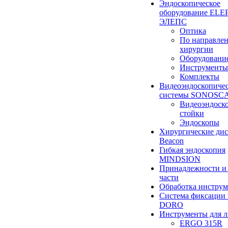
Эндоскопическое
оборудование ELEP
ЭЛЕПС
Оптика
По направле
хирургии
Оборудовани
Инструменты
Комплекты
Видеоэндоскопиче
системы SONOSC
Видеоэндоск
стойки
Эндоскопы
Хирургические ди
Beacon
Гибкая эндоскопия
MINDSION
Принадлежности и
части
Обработка инструм
Система фиксации 
DORO
Инструменты для 
ERGO 315R