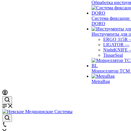
Обработка инструм
Система фиксации 
DORO
Инструменты для 
ERGO 315R
LIGATOR
—
NightKNIFE
TissueSeal
Морцеллятор ТСМ 
MetraBag