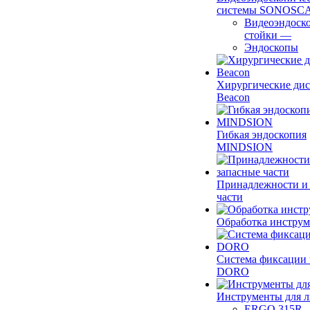
системы SONOSC
Видеоэндоск
стойки
—
Эндоскопы
Хирургические ди
Beacon
Гибкая эндоскопия
MINDSION
Принадлежности и
части
Обработка инструм
Система фиксации 
DORO
Инструменты для 
ERGO 315R