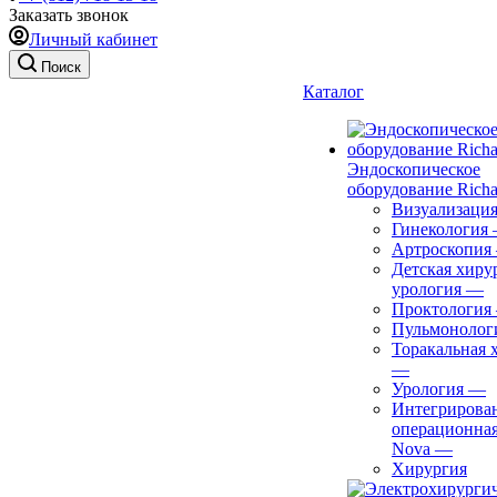
Заказать звонок
Личный кабинет
Поиск
Каталог
Эндоскопическое
оборудование Richa
Визуализаци
Гинекология
Артроскопия
Детская хиру
урология
—
Проктология
Пульмонолог
Торакальная 
—
Урология
—
Интегрирова
операционная
Nova
—
Хирургия