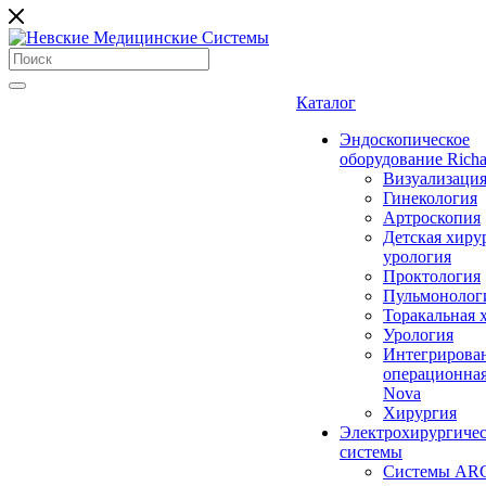
Каталог
Эндоскопическое
оборудование Richa
Визуализаци
Гинекология
Артроскопия
Детская хиру
урология
Проктология
Пульмонолог
Торакальная 
Урология
Интегрирова
операционная
Nova
Хирургия
Электрохирургиче
системы
Системы ARC