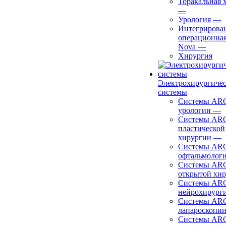
Торакальная 
—
Урология
—
Интегрирова
операционная
Nova
—
Хирургия
Электрохирургиче
системы
Системы ARC
урологии
—
Системы ARC
пластической
хирургии
—
Системы ARC
офтальмолог
Системы ARC
открытой хи
Системы ARC
нейрохирург
Системы ARC
лапароскопи
Системы ARC