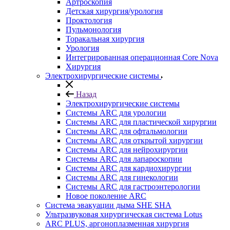
Артроскопия
Детская хирургия/урология
Проктология
Пульмонология
Торакальная хирургия
Урология
Интегрированная операционная Core Nova
Хирургия
Электрохирургические системы
Назад
Электрохирургические системы
Системы ARC для урологии
Системы ARC для пластической хирургии
Системы ARC для офтальмологии
Системы ARC для открытой хирургии
Системы ARC для нейрохирургии
Системы ARC для лапароскопии
Системы ARC для кардиохирургии
Системы ARC для гинекологии
Системы ARC для гастроэнтерологии
Новое поколение ARC
Система эвакуации дыма SHE SHA
Ультразвуковая хирургическая система Lotus
ARC PLUS, аргоноплазменная хирургия