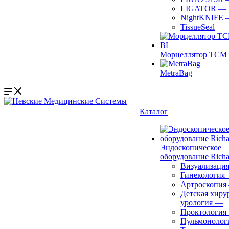
LIGATOR
—
NightKNIFE
TissueSeal
Морцеллятор ТСМ 
MetraBag
Каталог
Эндоскопическое
оборудование Richa
Визуализаци
Гинекология
Артроскопия
Детская хиру
урология
—
Проктология
Пульмонолог