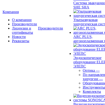
Система эвакуации
SHE SHA
Компания
О компании
Ультразвуковая
Производители
хирургическая сист
Лицензии и
Производители
сертификаты
Новости
ARC PLUS,
Реквизиты
аргоноплазменная 
Эндоскопическое
оборудование ELEP
ЭЛЕПС
Оптика
—
По направле
хирургии
—
Оборудовани
Инструменты
Комплекты
Видеоэндоскопиче