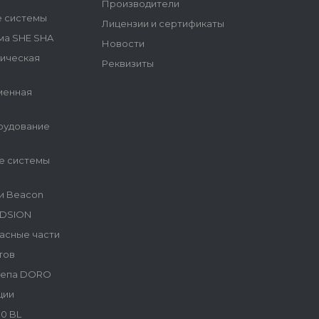
Производители
е системы
Лицензии и сертификаты
ма SHE SHA
Новости
гическая
Реквизиты
менная
рудование
е системы
и Beacon
NDSION
асные части
тов
репа DORO
ции
0 BL