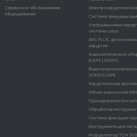
Сервисное обслуживание
Электрохирургически
оборудования
Система эвакуации ды
Ультразвуковая хирур
система Lotus
ARC PLUS, аргоноплаз
хирургия
Эндоскопическое обо
ELEPS | ЭЛЕПС
Видеоэндоскопически
SONOSCAPE
Хирургические диспле
Гибкая эндоскопия MI
Принадлежности и зап
Обработка инструмен
Система фиксации че
Инструменты для лига
Морцеллятор ТСМ 300