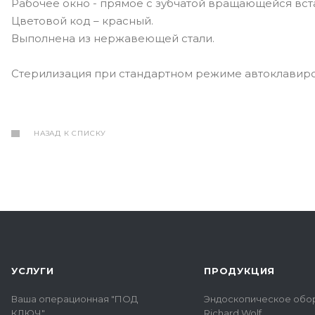
Рабочее окно - прямое с зубчатой вращающейся вста
Цветовой код – красный.
Выполнена из нержавеющей стали.
Стерилизация при стандартном режиме автоклавирова
НАЗАД К СПИСКУ
УСЛУГИ
ПРОДУКЦИЯ
Ваша операционная "ПОД
Эндоскопическое обо
КЛЮЧ"
Richard Wolf