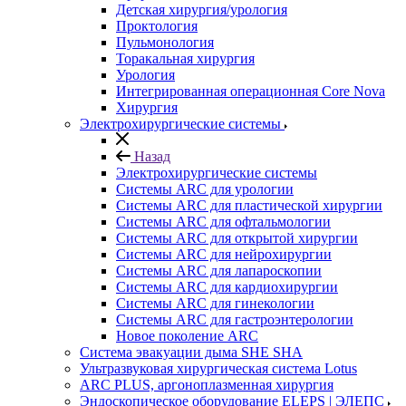
Детская хирургия/урология
Проктология
Пульмонология
Торакальная хирургия
Урология
Интегрированная операционная Core Nova
Хирургия
Электрохирургические системы
Назад
Электрохирургические системы
Системы ARC для урологии
Системы ARC для пластической хирургии
Системы ARC для офтальмологии
Системы ARC для открытой хирургии
Системы ARC для нейрохирургии
Системы ARC для лапароскопии
Системы ARC для кардиохирургии
Системы ARC для гинекологии
Системы ARC для гастроэнтерологии
Новое поколение ARC
Система эвакуации дыма SHE SHA
Ультразвуковая хирургическая система Lotus
ARC PLUS, аргоноплазменная хирургия
Эндоскопическое оборудование ELEPS | ЭЛЕПС