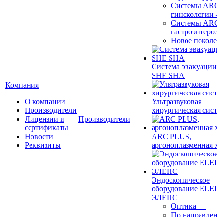
Системы ARC
гинекологии
Системы ARC
гастроэнтеро
Новое покол
Система эвакуации
SHE SHA
Компания
О компании
Ультразвуковая
Производители
хирургическая сист
Лицензии и
Производители
сертификаты
Новости
ARC PLUS,
Реквизиты
аргоноплазменная 
Эндоскопическое
оборудование ELEP
ЭЛЕПС
Оптика
—
По направле