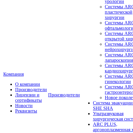
урологии
Системы ARC
пластической
хирургии
Системы ARC
офтальмолог
Системы ARC
открытой хи
Системы ARC
нейрохирург
Системы ARC
лапароскопи
Системы ARC
кардиохирур
Компания
Системы ARC
гинекологии
О компании
Системы ARC
Производители
гастроэнтеро
Лицензии и
Производители
Новое покол
сертификаты
Система эвакуации
Новости
SHE SHA
Реквизиты
Ультразвуковая
хирургическая сист
ARC PLUS,
аргоноплазменная 