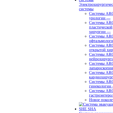
Электрохирургиче
системы
Системы ARC
урологии
—
Системы ARC
пластической
хирургии
—
Системы ARC
офтальмолог
Системы ARC
открытой хи
Системы ARC
нейрохирург
Системы ARC
лапароскопи
Системы ARC
кардиохирур
Системы ARC
гинекологии
Системы ARC
гастроэнтеро
Новое покол