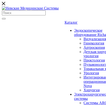
Каталог
Эндоскопическое
оборудование Richa
Визуализаци
Гинекология
Артроскопия
Детская хиру
урология
Проктология
Пульмонолог
Торакальная 
Урология
Интегрирова
операционная
Nova
Хирургия
Электрохирургиче
системы
Системы ARC