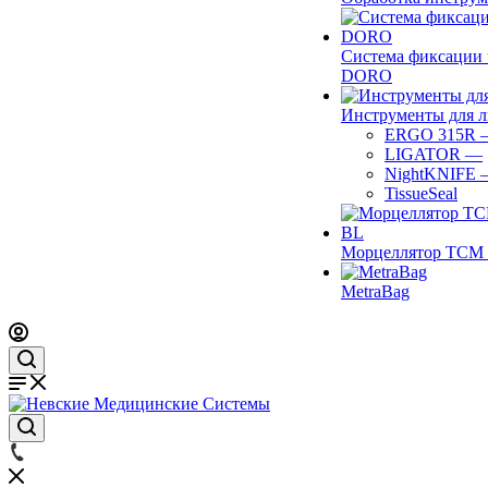
Система фиксации 
DORO
Инструменты для 
ERGO 315R
LIGATOR
—
NightKNIFE
TissueSeal
Морцеллятор ТСМ 
MetraBag