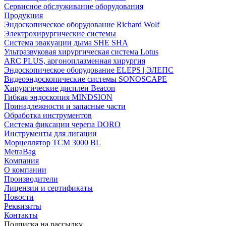
Сервисное обслуживание оборудования
Продукция
Эндоскопическое оборудование Richard Wolf
Электрохирургические системы
Система эвакуации дыма SHE SHA
Ультразвуковая хирургическая система Lotus
ARC PLUS, аргоноплазменная хирургия
Эндоскопическое оборудование ELEPS | ЭЛЕПС
Видеоэндоскопические системы SONOSCAPE
Хирургические дисплеи Beacon
Гибкая эндоскопия MINDSION
Принадлежности и запасные части
Обработка инструментов
Система фиксации черепа DORO
Инструменты для лигации
Морцеллятор ТСМ 3000 BL
MetraBag
Компания
О компании
Производители
Лицензии и сертификаты
Новости
Реквизиты
Контакты
Подписка на рассылку