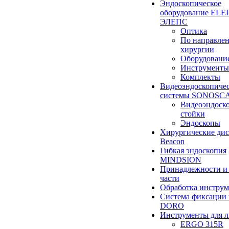
Эндоскопическое
оборудование ELEP
ЭЛЕПС
Оптика
По направле
хирургии
Оборудовани
Инструменты
Комплекты
Видеоэндоскопиче
системы SONOSC
Видеоэндоск
стойки
Эндоскопы
Хирургические ди
Beacon
Гибкая эндоскопия
MINDSION
Принадлежности и
части
Обработка инструм
Система фиксации 
DORO
Инструменты для 
ERGO 315R