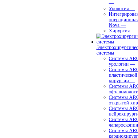
—
Урология
—
Интегрирова
операционная
Nova
—
Хирургия
Электрохирургиче
системы
Системы ARC
урологии
—
Системы ARC
пластической
хирургии
—
Системы ARC
офтальмолог
Системы ARC
открытой хи
Системы ARC
нейрохирург
Системы ARC
лапароскопи
Системы ARC
кардиохирур