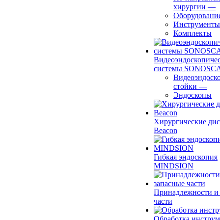
хирургии
—
Оборудовани
Инструменты
Комплекты
Видеоэндоскопиче
системы SONOSC
Видеоэндоск
стойки
—
Эндоскопы
Хирургические ди
Beacon
Гибкая эндоскопия
MINDSION
Принадлежности и
части
Обработка инструм