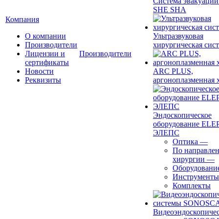
Система эвакуации
SHE SHA
Компания
О компании
Ультразвуковая
Производители
хирургическая сист
Лицензии и
Производители
сертификаты
Новости
ARC PLUS,
Реквизиты
аргоноплазменная 
Эндоскопическое
оборудование ELEP
ЭЛЕПС
Оптика
—
По направле
хирургии
—
Оборудовани
Инструменты
Комплекты
Видеоэндоскопиче