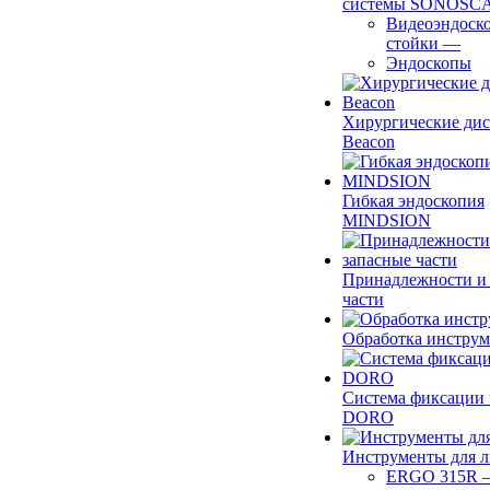
системы SONOSC
Видеоэндоск
стойки
—
Эндоскопы
Хирургические ди
Beacon
Гибкая эндоскопия
MINDSION
Принадлежности и
части
Обработка инструм
Система фиксации 
DORO
Инструменты для 
ERGO 315R