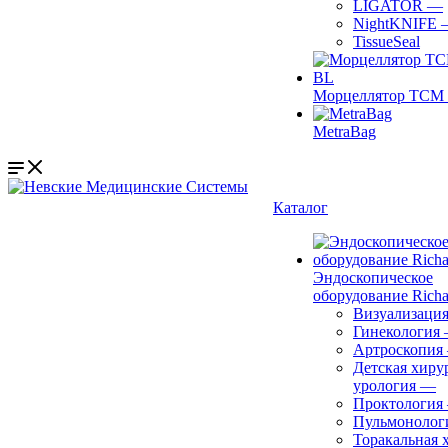
LIGATOR
—
NightKNIFE
TissueSeal
Морцеллятор ТСМ 
MetraBag
Каталог
Эндоскопическое
оборудование Richa
Визуализаци
Гинекология
Артроскопия
Детская хиру
урология
—
Проктология
Пульмонолог
Торакальная 