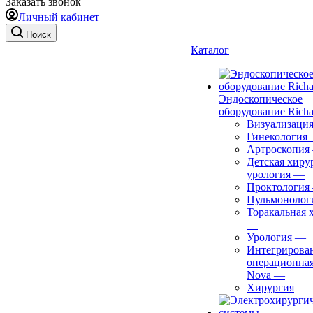
Заказать звонок
Личный кабинет
Поиск
Каталог
Эндоскопическое
оборудование Richa
Визуализаци
Гинекология
Артроскопия
Детская хиру
урология
—
Проктология
Пульмонолог
Торакальная 
—
Урология
—
Интегрирова
операционная
Nova
—
Хирургия