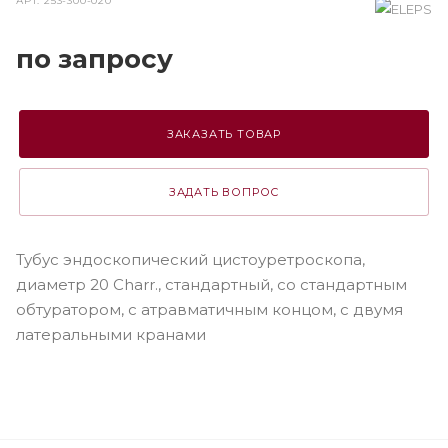
АРТ.
253-300-020
по зап
р
осу
ЗАКАЗАТЬ ТОВАР
ЗАДАТЬ ВОПРОС
Тубус эндоскопический цистоуретроскопа,
диаметр 20 Charr., стандартный, со стандартным
обтуратором, с атравматичным концом, с двумя
латеральными кранами