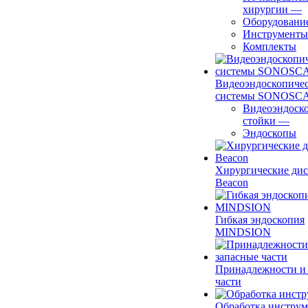
хирургии
—
Оборудовани
Инструменты
Комплекты
Видеоэндоскопиче
системы SONOSC
Видеоэндоск
стойки
—
Эндоскопы
Хирургические ди
Beacon
Гибкая эндоскопия
MINDSION
Принадлежности и
части
Обработка инструм