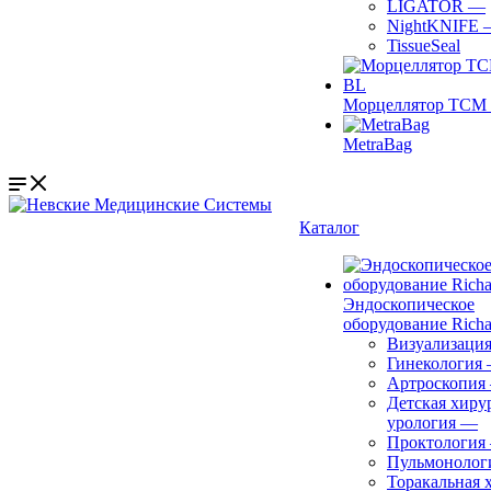
LIGATOR
—
NightKNIFE
TissueSeal
Морцеллятор ТСМ 
MetraBag
Каталог
Эндоскопическое
оборудование Richa
Визуализаци
Гинекология
Артроскопия
Детская хиру
урология
—
Проктология
Пульмонолог
Торакальная 