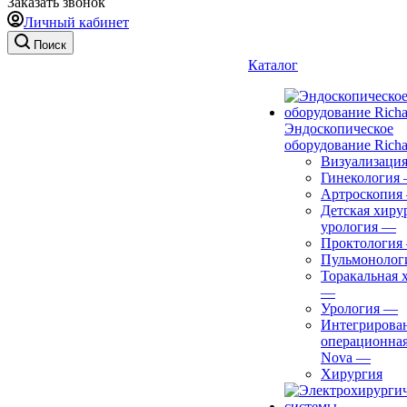
Заказать звонок
Личный кабинет
Поиск
Каталог
Эндоскопическое
оборудование Richa
Визуализаци
Гинекология
Артроскопия
Детская хиру
урология
—
Проктология
Пульмонолог
Торакальная 
—
Урология
—
Интегрирова
операционная
Nova
—
Хирургия