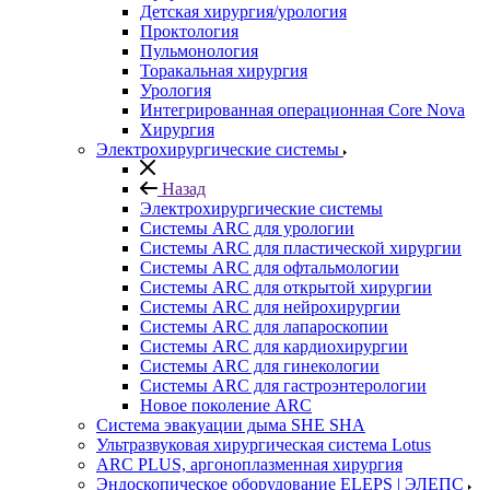
Детская хирургия/урология
Проктология
Пульмонология
Торакальная хирургия
Урология
Интегрированная операционная Core Nova
Хирургия
Электрохирургические системы
Назад
Электрохирургические системы
Системы ARC для урологии
Системы ARC для пластической хирургии
Системы ARC для офтальмологии
Системы ARC для открытой хирургии
Системы ARC для нейрохирургии
Системы ARC для лапароскопии
Системы ARC для кардиохирургии
Системы ARC для гинекологии
Системы ARC для гастроэнтерологии
Новое поколение ARC
Система эвакуации дыма SHE SHA
Ультразвуковая хирургическая система Lotus
ARC PLUS, аргоноплазменная хирургия
Эндоскопическое оборудование ELEPS | ЭЛЕПС