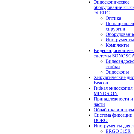
Эндоскопическое
оборудование ELEP
ЭЛЕПС
Оптика
По направле
хирургии
Оборудовани
Инструменты
Комплекты
Видеоэндоскопиче
системы SONOSC
Видеоэндоск
стойки
Эндоскопы
Хирургические ди
Beacon
Гибкая эндоскопия
MINDSION
Принадлежности и
части
Обработка инструм
Система фиксации 
DORO
Инструменты для 
ERGO 315R