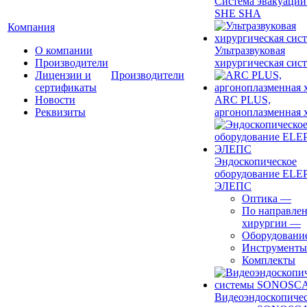
Система эвакуации
SHE SHA
Компания
О компании
Ультразвуковая
Производители
хирургическая сист
Лицензии и
Производители
сертификаты
Новости
ARC PLUS,
Реквизиты
аргоноплазменная 
Эндоскопическое
оборудование ELEP
ЭЛЕПС
Оптика
—
По направле
хирургии
—
Оборудовани
Инструменты
Комплекты
Видеоэндоскопиче