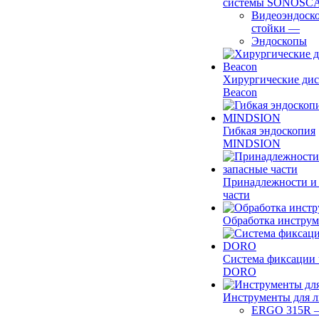
системы SONOSC
Видеоэндоск
стойки
—
Эндоскопы
Хирургические ди
Beacon
Гибкая эндоскопия
MINDSION
Принадлежности и
части
Обработка инструм
Система фиксации 
DORO
Инструменты для 
ERGO 315R