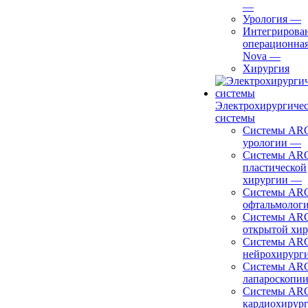
—
Урология
—
Интегрирова
операционная
Nova
—
Хирургия
Электрохирургиче
системы
Системы ARC
урологии
—
Системы ARC
пластической
хирургии
—
Системы ARC
офтальмолог
Системы ARC
открытой хи
Системы ARC
нейрохирург
Системы ARC
лапароскопи
Системы ARC
кардиохирур