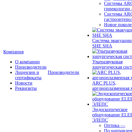
Системы ARC
гинекологии
Системы ARC
гастроэнтеро
Новое покол
Система эвакуации
SHE SHA
Компания
О компании
Ультразвуковая
Производители
хирургическая сист
Лицензии и
Производители
сертификаты
Новости
ARC PLUS,
Реквизиты
аргоноплазменная 
Эндоскопическое
оборудование ELEP
ЭЛЕПС
Оптика
—
По направле