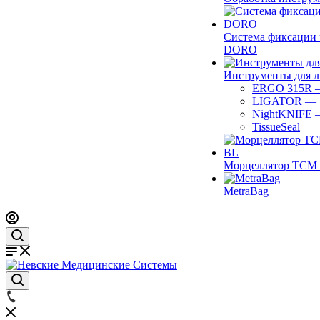
Система фиксации 
DORO
Инструменты для 
ERGO 315R
LIGATOR
—
NightKNIFE
TissueSeal
Морцеллятор ТСМ 
MetraBag