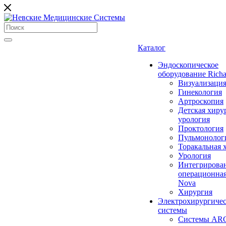
Каталог
Эндоскопическое
оборудование Richa
Визуализаци
Гинекология
Артроскопия
Детская хиру
урология
Проктология
Пульмонолог
Торакальная 
Урология
Интегрирова
операционная
Nova
Хирургия
Электрохирургиче
системы
Системы ARC