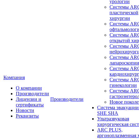
урологии
Системы ARC
пластической
хирургии
Системы ARC
офтальмолог
Системы ARC
открытой хи
Системы ARC
нейрохирург
Системы ARC
лапароскопи
Системы ARC
кардиохирур
Компания
Системы ARC
гинекологии
О компании
Системы ARC
Производители
гастроэнтеро
Лицензии и
Производители
Новое покол
сертификаты
Система эвакуации
Новости
SHE SHA
Реквизиты
Ультразвуковая
хирургическая сист
ARC PLUS,
аргоноплазменная 