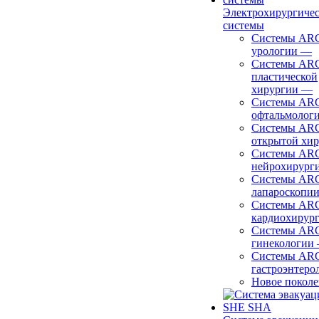
Электрохирургиче
системы
Системы ARC
урологии
—
Системы ARC
пластической
хирургии
—
Системы ARC
офтальмолог
Системы ARC
открытой хи
Системы ARC
нейрохирург
Системы ARC
лапароскопи
Системы ARC
кардиохирур
Системы ARC
гинекологии
Системы ARC
гастроэнтеро
Новое покол